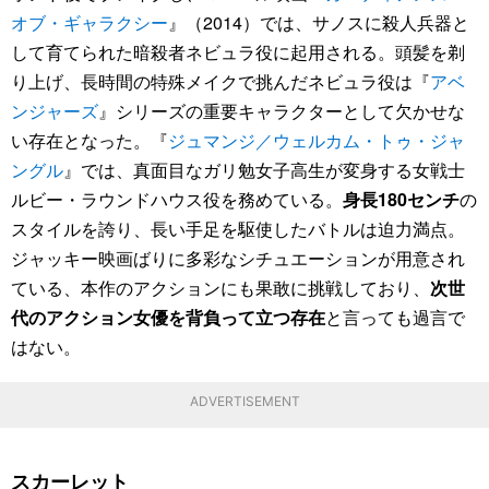
オブ・ギャラクシー
』（2014）では、サノスに殺人兵器と
して育てられた暗殺者ネビュラ役に起用される。頭髪を剃
り上げ、長時間の特殊メイクで挑んだネビュラ役は『
アベ
ンジャーズ
』シリーズの重要キャラクターとして欠かせな
い存在となった。『
ジュマンジ／ウェルカム・トゥ・ジャ
ングル
』では、真面目なガリ勉女子高生が変身する女戦士
ルビー・ラウンドハウス役を務めている。
身長180センチ
の
スタイルを誇り、長い手足を駆使したバトルは迫力満点。
ジャッキー映画ばりに多彩なシチュエーションが用意され
ている、本作のアクションにも果敢に挑戦しており、
次世
代のアクション女優を背負って立つ存在
と言っても過言で
はない。
ADVERTISEMENT
スカーレット