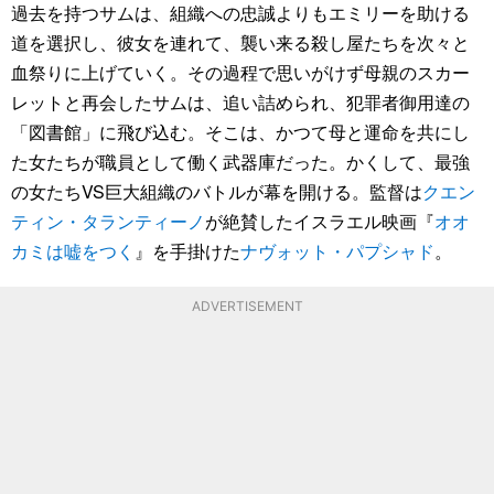
過去を持つサムは、組織への忠誠よりもエミリーを助ける
道を選択し、彼女を連れて、襲い来る殺し屋たちを次々と
血祭りに上げていく。その過程で思いがけず母親のスカー
レットと再会したサムは、追い詰められ、犯罪者御用達の
「図書館」に飛び込む。そこは、かつて母と運命を共にし
た女たちが職員として働く武器庫だった。かくして、最強
の女たちVS巨大組織のバトルが幕を開ける。監督は
クエン
ティン・タランティーノ
が絶賛したイスラエル映画『
オオ
カミは嘘をつく
』を手掛けた
ナヴォット・パプシャド
。
ADVERTISEMENT