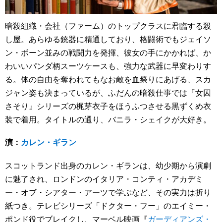
暗殺組織・会社（ファーム）のトップクラスに君臨する殺
し屋。あらゆる銃器に精通しており、格闘術でもジェイソ
ン・ボーン並みの戦闘力を発揮、彼女の手にかかれば、か
わいいパンダ柄スーツケースも、強力な武器に早変わりす
る。体の自由を奪われてもなお敵を血祭りにあげる、スカ
ジャン姿も決まっているが、ふだんの暗殺仕事では『女囚
さそり』シリーズの梶芽衣子をほうふつさせる黒ずくめ衣
装で着用。タイトルの通り、バニラ・シェイクが大好き。
演：
カレン・ギラン
スコットランド出身のカレン・ギランは、幼少期から演劇
に魅了され、ロンドンのイタリア・コンティ・アカデミ
ー・オブ・シアター・アーツで学ぶなど、その実力は折り
紙つき。テレビシリーズ「ドクター・フー」のエイミー・
ポンド役でブレイクし、マーベル映画『
ガーディアンズ・