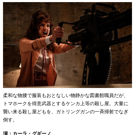
柔和な物腰で服装もおとなしい物静かな図書館職員だが、
トマホークを得意武器とするケンカ上等の殺し屋。大量に
襲い来る殺し屋どもを、ガトリングガンの一斉掃射でなぎ
倒す。
演：カーラ・グギーノ