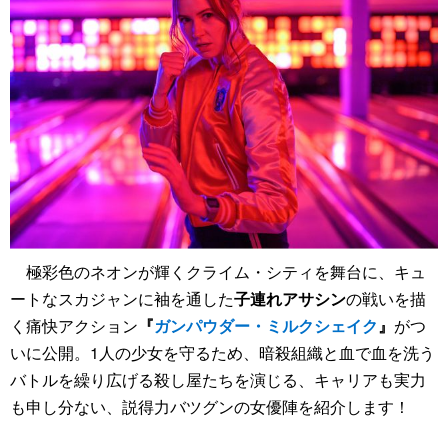
極彩色のネオンが輝くクライム・シティを舞台に、キュ
ートなスカジャンに袖を通した
子連れアサシン
の戦いを描
く痛快アクション
『
ガンパウダー・ミルクシェイク
』
がつ
いに公開。1人の少女を守るため、暗殺組織と血で血を洗う
バトルを繰り広げる殺し屋たちを演じる、キャリアも実力
も申し分ない、説得力バツグンの女優陣を紹介します！