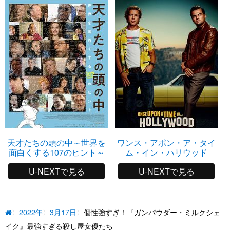
天才たちの頭の中～世界を
ワンス・アポン・ア・タイ
面白くする107のヒント～
ム・イン・ハリウッド
U-NEXTで見る
U-NEXTで見る
2022年
3月17日
個性強すぎ！『ガンパウダー・ミルクシェ
イク』最強すぎる殺し屋女優たち