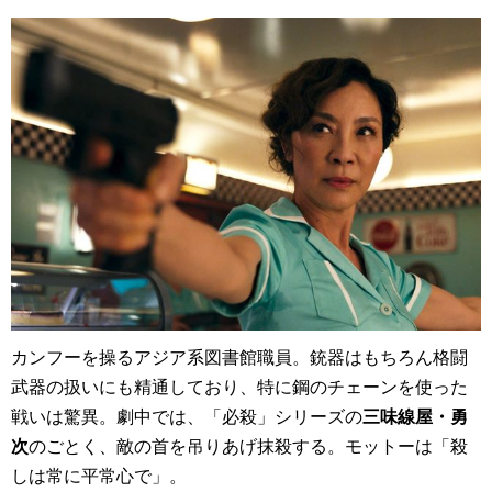
カンフーを操るアジア系図書館職員。銃器はもちろん格闘
武器の扱いにも精通しており、特に鋼のチェーンを使った
戦いは驚異。劇中では、「必殺」シリーズの
三味線屋・勇
次
のごとく、敵の首を吊りあげ抹殺する。モットーは「殺
しは常に平常心で」。