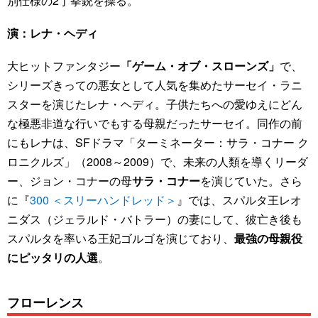
別仕様の2丁拳銃を操る。
演：レナ・ヘディ
大ヒットファンタジー
「ゲーム・オブ・スローンズ」
で、
シリーズきっての悪女として人気を集めたサーセイ・ラニ
スターを演じたレナ・ヘディ。子供たちへの愛ゆえにどん
な極悪非道な行いでもする母親だったサーセイ。同作の前
にもレナは、SFドラマ「ターミネーター：サラ・コナー ク
ロニクルズ」（2008～2009）で、未来の人類を導くリーダ
ー、ジョン・コナーの母
サラ・コナー
を演じていた。さら
に『
300 ＜スリーハンドレッド＞
』では、スパルタ王レオ
ニダス（ジェラルド・バトラー）の妻にして、彼亡き後も
スパルタを率いる王妃ゴルゴを演じており、
最強の母親役
にピッタリの人選
。
フローレンス