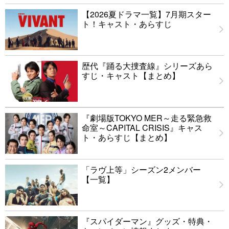
【2026夏ドラマ一覧】7月期スター
ト！キャスト・あらすじ
歴代『踊る大捜査線』シリーズあら
すじ・キャスト【まとめ】
『劇場版TOKYO MER～走る緊急救
命室～CAPITAL CRISIS』キャス
ト・あらすじ【まとめ】
「ラヴ上等」シーズン2メンバー
【一覧】
『スパイダーマン』グッズ・特典・