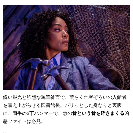
鋭い眼光と強烈な罵詈雑言で、荒らくれ者ぞろいの入館者
を震え上がらせる図書館長。パリっとした身なりと裏腹
に、両手の2丁ハンマーで、敵の
骨という骨を砕きまくる
凶
悪ファイトは必見。