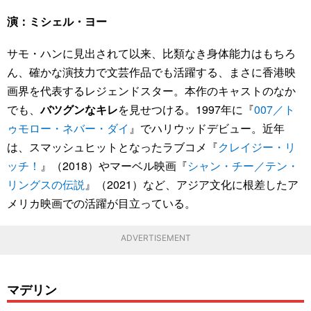
演：ミシェル・ヨー
サモ・ハンに見出されて以来、比類なき身体能力はもちろ
ん、確かな演技力で文芸作品でも活躍する、まさに香港映
画界を代表するレジェンドスター。本作のキャストのなか
でも、
バツグンなキレ
を見せつける。1997年に『
007／ト
ゥモロー・ネバー・ダイ
』でハリウッドデビュー。近年
は、スマッシュヒットとなったラブコメ『
クレイジー・リ
ッチ！
』（2018）やマーベル映画『
シャン・チー／テン・
リングスの伝説
』（2021）など、アジア文化に根差したア
メリカ映画での活躍が目立っている。
ADVERTISEMENT
マデリン