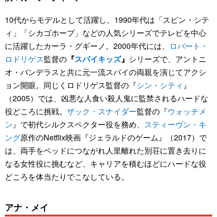
10代からモデルとして活躍し、1990年代は「スピン・シテ
ィ」「シカゴホープ」などの人気シリーズでテレビを中心
に活躍したカーラ・グギーノ。2000年代には、
ロバート・
ロドリゲス
監督の
『
スパイキッズ
』
シリーズで、アントニ
オ・バンデラスと共に元一流スパイの両親を演じてアクシ
ョン開眼。同じくロドリゲス監督の『
シン・シティ
』
（2005）では、凶悪な人食い殺人鬼に監禁されるハードな
役どころに挑戦。
ザック・スナイダー
監督の『
ウォッチメ
ン
』で初代シルクスペクター役を務め、
スティーヴン・キ
ング
原作のNetflix映画『ジェラルドのゲーム』（2017）で
は、両手をベッドにつながれ人里離れた別荘に置き去りに
なる女性役に挑むなど、キャリアを積むほどにハードな役
どころを体当たりでこなしている。
アナ・メイ