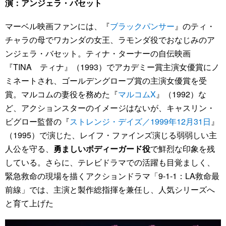
演：アンジェラ・バセット
マーベル映画ファンには、『
ブラックパンサー
』のティ・
チャラの母でワカンダの女王、ラモンダ役でおなじみのア
ンジェラ・バセット。ティナ・ターナーの自伝映画
『TINA ティナ』（1993）でアカデミー賞主演女優賞にノ
ミネートされ、ゴールデングローブ賞の主演女優賞を受
賞。マルコムの妻役を務めた『
マルコムX
』（1992）な
ど、アクションスターのイメージはないが、キャスリン・
ビグロー監督の『
ストレンジ・デイズ／1999年12月31日
』
（1995）で演じた、レイフ・ファインズ演じる弱弱しい主
人公を守る、
勇ましいボディーガード役
で鮮烈な印象を残
している。さらに、テレビドラマでの活躍も目覚ましく、
緊急救命の現場を描くアクションドラマ「9-1-1：LA救命最
前線」では、主演と製作総指揮を兼任し、人気シリーズへ
と育て上げた