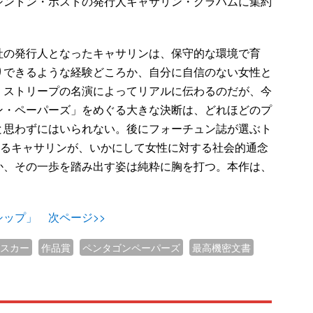
シントン・ポストの発行人キャサリン・グラハムに集約
の発行人となったキャサリンは、保守的な環境で育
りできるような経験どころか、自分に自信のない女性と
、ストリープの名演によってリアルに伝わるのだが、今
ン・ペーパーズ」をめぐる大きな決断は、どれほどのプ
と思わずにはいられない。後にフォーチュン誌が選ぶト
なるキャサリンが、いかにして女性に対する社会的通念
か、その一歩を踏み出す姿は純粋に胸を打つ。本作は、
ップ」 次ページ>>
スカー
作品賞
ペンタゴンペーパーズ
最高機密文書