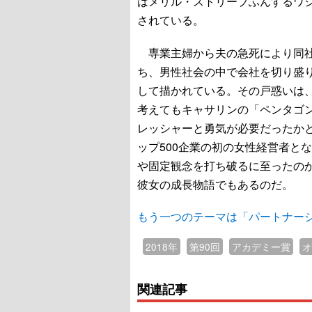
はメリル・ストリープふんするワ
されている。
専業主婦から夫の急死により同社
ち、男性社会の中で会社を切り盛
して描かれている。その戸惑いは
考えてもキャサリンの「ペンタゴ
レッシャーと勇気が必要だったか
ップ500企業の初の女性経営者と
や固定観念を打ち破るに至ったの
彼女の成長物語でもあるのだ。
もう一つのテーマは「パートナーシ
2018年
第90回
アカデミー賞
オ
関連記事