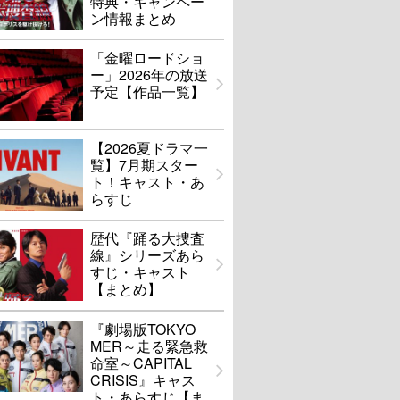
特典・キャンペー
ン情報まとめ
「金曜ロードショ
ー」2026年の放送
予定【作品一覧】
【2026夏ドラマ一
覧】7月期スター
ト！キャスト・あ
らすじ
歴代『踊る大捜査
線』シリーズあら
すじ・キャスト
【まとめ】
『劇場版TOKYO
MER～走る緊急救
命室～CAPITAL
CRISIS』キャス
ト・あらすじ【ま