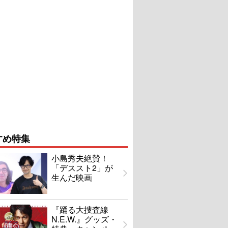
すめ特集
小島秀夫絶賛！
「デススト2」が
生んだ映画
『踊る大捜査線
N.E.W.』グッズ・