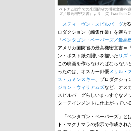
ベトナム戦争での米国防省の機密文書を
ズ／最高機密文書』より - (C) Twentieth Century F
スティーヴン・スピルバーグ
が
ロダクション（編集作業）を遅ら
『
ペンタゴン・ペーパーズ／最高
アメリカ国防省の最高機密文書＝
ン・ポスト紙の闘いを描いた
リズ
この映画を作らなければならない
ったのは、オスカー俳優
メリル・
ス・カミンスキー
、プロダクショ
ジョン・ウィリアムズ
など、オス
スピルバーグらしいまっすぐなメ
ターテインメントに仕上がってい
「ペンタゴン・ペーパーズ」とは
ト・マクナマラの指示で作成され