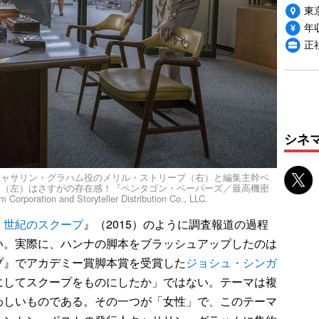
東
年収
正
シネ
キャサリン・グラハム役のメリル・ストリープ（右）と編集主幹ベ
ス（左）はさすがの存在感！『ペンタゴン・ペーパーズ／最高機密
orporation and Storyteller Distribution Co., LLC.
 世紀のスクープ
』（2015）のように調査報道の過程
い。実際に、ハンナの脚本をブラッシュアップしたのは
プ』でアカデミー賞脚本賞を受賞した
ジョシュ・シンガ
にしてスクープをものにしたか」ではない。テーマは複
わしいものである。その一つが「女性」で、このテーマ