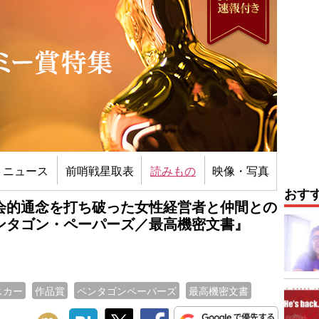
ニュース
前哨戦星取表
読みもの
映像・写真
おす
会的通念を打ち破った女性経営者と仲間との
ンタゴン・ペーパーズ／最高機密文書』
スカー
作品賞
ペンタゴンペーパーズ
最高機密文書