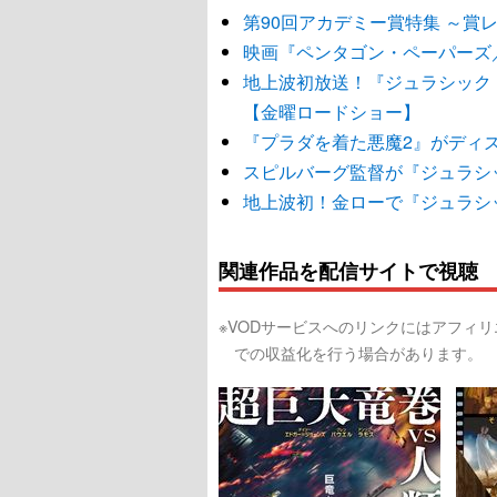
第90回アカデミー賞特集 ～賞
映画『ペンタゴン・ペーパーズ
地上波初放送！『ジュラシック
【金曜ロードショー】
『プラダを着た悪魔2』がディ
スピルバーグ監督が『ジュラシ
地上波初！金ローで『ジュラシ
関連作品を配信サイトで視聴
※VODサービスへのリンクにはアフィ
での収益化を行う場合があります。