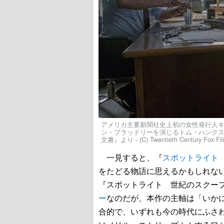
アメリカ主要新聞社史上初の女性発行人
ン・ブラッドリーを演じるトム・ハンク
文書』より - (C) Twentieth Century Fox Film C
一見すると、『
スポットライト
をたどる物語に思えるかもしれな
『スポットライト 世紀のスクー
ー
なのだが、本作の主軸は「いか
合的で、いずれも今の時代にふさ