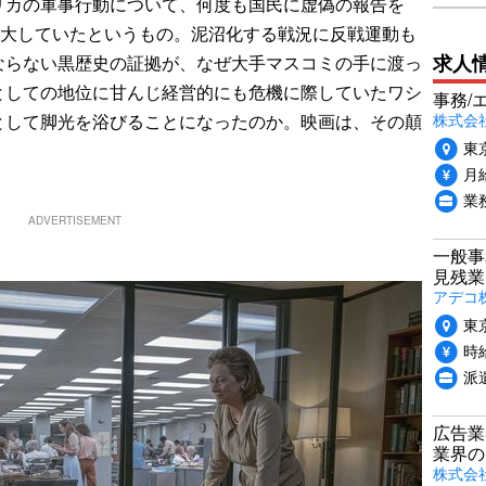
リカの軍事行動について、何度も国民に虚偽の報告を
拡大していたというもの。泥沼化する戦況に反戦運動も
求人
ならない黒歴史の証拠が、なぜ大手マスコミの手に渡っ
としての地位に甘んじ経営的にも危機に際していたワシ
事務/
株式会
として脚光を浴びることになったのか。映画は、その顛
東
月給
業
ADVERTISEMENT
一般事
見残業
アデコ
東
時給
派
広告業
業界の
株式会