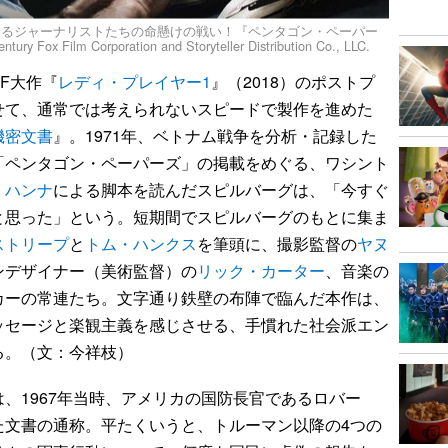
巡るジャーナリストたちの命懸けの戦い！『ペンタゴン・ペーパー
ox Film Corporation and Storyteller Distribution Co., LLC.
SF大作『
レディ・プレイヤー1
』（2018）のポストプ
せて、通常では考えられないスピードで製作を進めた
機密文書
』。1971年、ベトナム戦争を分析・記録した
「ペンタゴン・ペーパーズ」の掲載をめぐる、ワシント
・ハンナ
による脚本を読んだスピルバーグは、「今すぐ
と思った」という。短期間でスピルバーグのもとに集ま
ストリープ
と
トム・ハンクス
を筆頭に、撮影監督の
ヤヌ
ンデザイナー（美術監督）の
リック・カーター
、音楽の
カーの常連たち。文字通り鉄壁の布陣で臨んだ本作は、
ッセージと楽観主義を感じさせる、手慣れた社会派エン
る。（文：今祥枝）
、1967年当時、アメリカの国防長官であるロバー
た文書の通称。平たくいうと、トルーマン以降の4つの