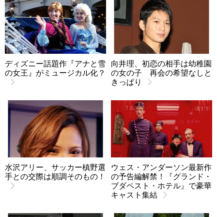
ディズニー話題作『アナと雪
向井理、初恋の相手は幼稚園
の女王』がミュージカル化？
の女の子 再会の希望なしと
きっぱり
水沢アリー、サッカー槙野選
ウェス・アンダーソン最新作
手との交際は順調そのもの！
の予告編解禁！『グランド・
ブダペスト・ホテル』で豪華
キャスト集結