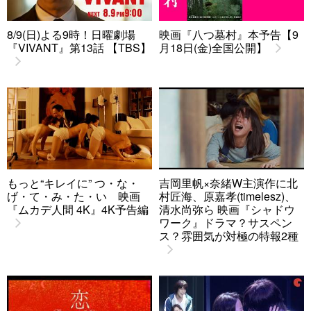
8/9(日)よる9時！日曜劇場
映画『八つ墓村』本予告【9
『VIVANT』第13話 【TBS】
月18日(金)全国公開】
もっと“キレイに” つ・な・
吉岡里帆×奈緒W主演作に北
げ・て・み・た・い 映画
村匠海、原嘉孝(timelesz)、
『ムカデ人間 4K』4K予告編
清水尚弥ら 映画『シャドウ
ワーク』ドラマ？サスペン
ス？雰囲気が対極の特報2種