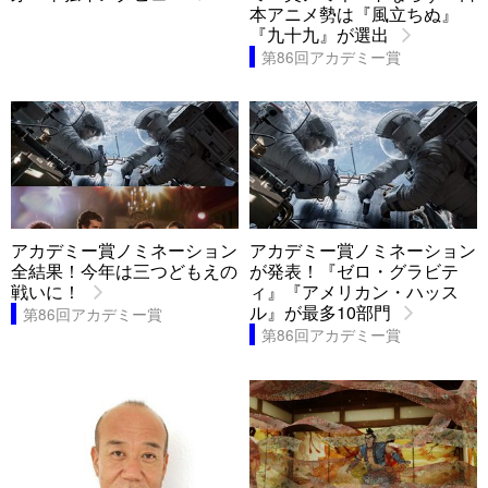
本アニメ勢は『風立ちぬ』
『九十九』が選出
第86回アカデミー賞
アカデミー賞ノミネーション
アカデミー賞ノミネーション
全結果！今年は三つどもえの
が発表！『ゼロ・グラビテ
戦いに！
ィ』『アメリカン・ハッス
ル』が最多10部門
第86回アカデミー賞
第86回アカデミー賞