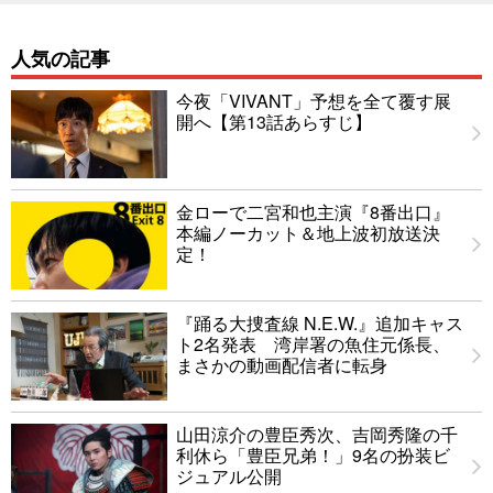
人気の記事
今夜「VIVANT」予想を全て覆す展
開へ【第13話あらすじ】
金ローで二宮和也主演『8番出口』
本編ノーカット＆地上波初放送決
定！
『踊る大捜査線 N.E.W.』追加キャス
ト2名発表 湾岸署の魚住元係長、
まさかの動画配信者に転身
山田涼介の豊臣秀次、吉岡秀隆の千
利休ら「豊臣兄弟！」9名の扮装ビ
ジュアル公開