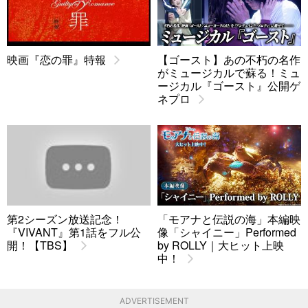
映画『恋の罪』特報
【ゴースト】あの不朽の名作
がミュージカルで蘇る！ミュ
ージカル『ゴースト』公開ゲ
ネプロ
第2シーズン放送記念！
「モアナと伝説の海」本編映
『VIVANT』第1話をフル公
像「シャイニー」Performed
開！【TBS】
by ROLLY｜大ヒット上映
中！
ADVERTISEMENT