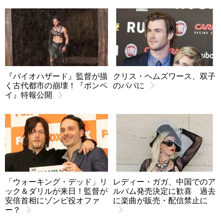
『バイオハザード』監督が描
クリス・ヘムズワース、双子
く古代都市の崩壊！『ポンペ
のパパに
イ』特報公開
「ウォーキング・デッド」リ
レディー・ガガ、中国でのア
ック＆ダリルが来日！監督が
ルバム発売決定に歓喜 過去
安倍首相にゾンビ役オファ
に楽曲が販売・配信禁止に
ー？