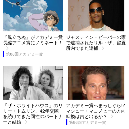
『風立ちぬ』がアカデミー賞
ジャスティン・ビーバーの家
長編アニメ賞にノミネート！
で逮捕されたリル・ザ、留置
所内でまた逮捕
第86回アカデミー賞
「ザ・ホワイトハウス」のリ
アカデミー賞へまっしぐら!?
リー・トムリン、42年交際
マシュー・マコノヒーの方向
を続けてきた同性のパートナ
転換は吉と出るか？
ーと結婚
第86回アカデミー賞