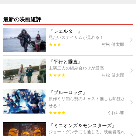
最新の映画短評
『シェルター』
見たいステイサムが見れる！
★★★
村松 健太郎
『平行と垂直』
主演二人の組み合わせが最高
★★★★
村松 健太郎
『ブルーロック』
原作ミリ知ら勢のキャスト推しも熱狂さ
せる！
★★★★
くれい響
『ミニオンズ＆モンスターズ』
ジョー・ダンテにも通じる、映画愛溢れ