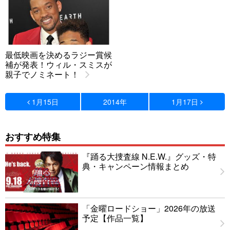
最低映画を決めるラジー賞候
補が発表！ウィル・スミスが
親子でノミネート！
1月15日
2014年
1月17日
おすすめ特集
『踊る大捜査線 N.E.W.』グッズ・特
典・キャンペーン情報まとめ
「金曜ロードショー」2026年の放送
予定【作品一覧】