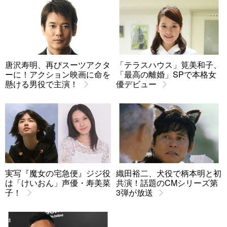
唐沢寿明、再びスーツアクタ
「テラスハウス」筧美和子、
ーに！アクション映画に命を
「最高の離婚」SPで本格女
懸ける男役で主演！
優デビュー
実写『魔女の宅急便』ジジ役
織田裕二、犬役で柄本明と初
は「けいおん」声優・寿美菜
共演！話題のCMシリーズ第
子！
3弾が放送