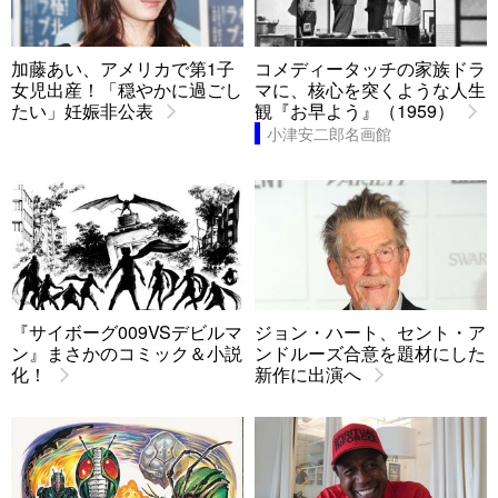
加藤あい、アメリカで第1子
コメディータッチの家族ドラ
女児出産！「穏やかに過ごし
マに、核心を突くような人生
たい」妊娠非公表
観『お早よう』（1959）
小津安二郎名画館
『サイボーグ009VSデビルマ
ジョン・ハート、セント・ア
ン』まさかのコミック＆小説
ンドルーズ合意を題材にした
化！
新作に出演へ