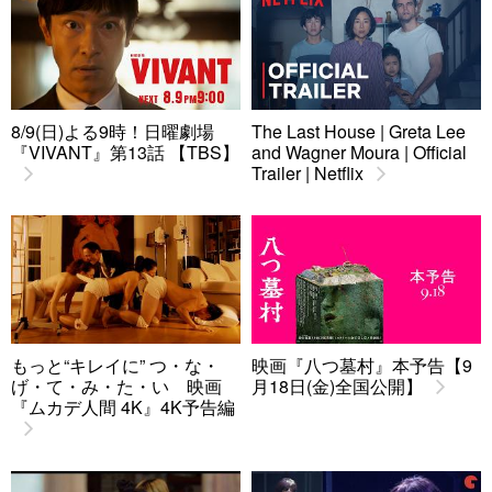
8/9(日)よる9時！日曜劇場
The Last House | Greta Lee
『VIVANT』第13話 【TBS】
and Wagner Moura | Official
Trailer | Netflix
もっと“キレイに” つ・な・
映画『八つ墓村』本予告【9
げ・て・み・た・い 映画
月18日(金)全国公開】
『ムカデ人間 4K』4K予告編