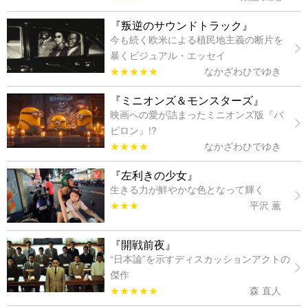
『叛逆のサウンドトラック』
今も続く欧米による植民地主義の断片を
暴くビジュアル・エッセイ
★★★★★
なかざわひでゆき
『ミニオンズ＆モンスターズ』
映画への愛が詰まったミニオンズ版『バ
ビロン』!?
★★★★
なかざわひでゆき
『左利きの少女』
生きる力が鮮やかな色となって輝く
★★★
平沢 薫
『開戦前夜』
“日本論”を示すディスカッションアクトの
傑作
★★★★★
森 直人