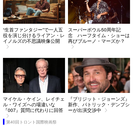
“生首ファンタジー”で一人五
スーパーボウル50周年記
役を演じ分けるライアン・レ
念 ハーフタイム・ショーは
イノルズの不思議映像公開
再びブルーノ・マーズか？
マイケル・ケイン、レイチェ
『ブリジット・ジョーンズ』
ル・ワイズへの場違いな
新作、パトリック・デンプシ
『007』質問に代わりに回答
ーが出演交渉中
第40回トロント国際映画祭