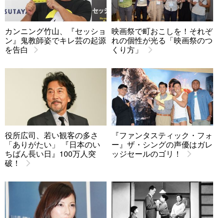
カンニング竹山、『セッショ
映画祭で町おこしを！それぞ
ン』鬼教師姿でキレ芸の起源
れの個性が光る「映画祭のつ
を告白
くり方」
役所広司、若い観客の多さ
『ファンタスティック・フォ
「ありがたい」 『日本のい
ー』ザ・シングの声優はガレ
ちばん長い日』100万人突
ッジセールのゴリ！
破！