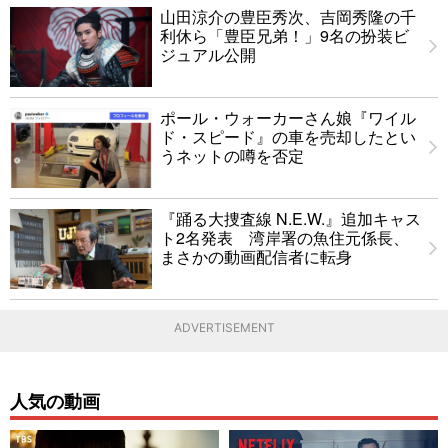
山田涼介の豊臣秀次、吉岡秀隆の千
利休ら「豊臣兄弟！」9名の扮装ビ
ジュアル公開
ポール・ウォーカーさん娘『ワイル
ド・スピード』の車を売却したとい
うネットの噂を否定
『踊る大捜査線 N.E.W.』追加キャス
ト2名発表 湾岸署の魚住元係長、
まさかの動画配信者に転身
ADVERTISEMENT
人気の動画