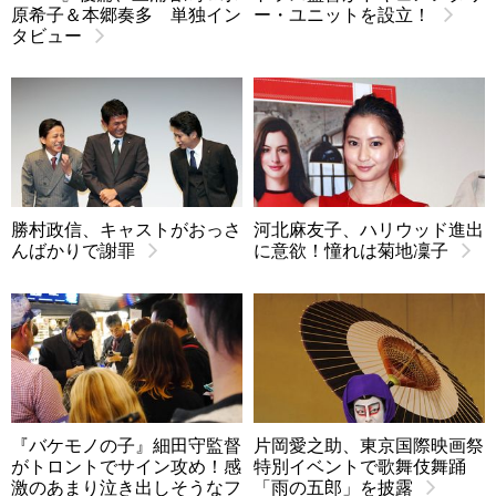
原希子＆本郷奏多 単独イン
ー・ユニットを設立！
タビュー
勝村政信、キャストがおっさ
河北麻友子、ハリウッド進出
んばかりで謝罪
に意欲！憧れは菊地凜子
『バケモノの子』細田守監督
片岡愛之助、東京国際映画祭
がトロントでサイン攻め！感
特別イベントで歌舞伎舞踊
激のあまり泣き出しそうなフ
「雨の五郎」を披露