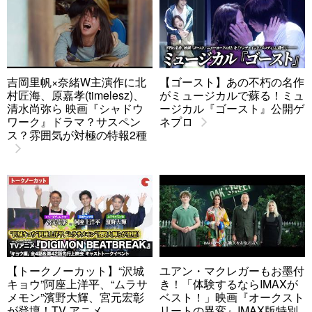
吉岡里帆×奈緒W主演作に北
【ゴースト】あの不朽の名作
村匠海、原嘉孝(timelesz)、
がミュージカルで蘇る！ミュ
清水尚弥ら 映画『シャドウ
ージカル『ゴースト』公開ゲ
ワーク』ドラマ？サスペン
ネプロ
ス？雰囲気が対極の特報2種
【トークノーカット】“沢城
ユアン・マクレガーもお墨付
キョウ”阿座上洋平、“ムラサ
き！「体験するならIMAXが
メモン”濱野大輝、宮元宏彰
ベスト！」映画『オークスト
が登壇！TV アニメ
リートの異変』IMAX版特別