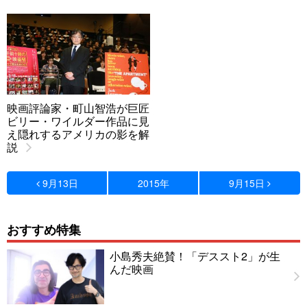
映画評論家・町山智浩が巨匠
ビリー・ワイルダー作品に見
え隠れするアメリカの影を解
説
9月13日
2015年
9月15日
おすすめ特集
小島秀夫絶賛！「デススト2」が生
んだ映画