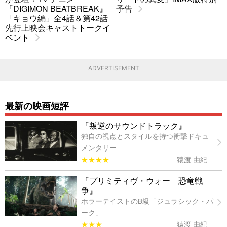
『DIGIMON BEATBREAK』
予告
「キョウ編」全4話＆第42話
先行上映会キャストトークイ
ベント
ADVERTISEMENT
最新の映画短評
『叛逆のサウンドトラック』
独自の視点とスタイルを持つ衝撃ドキュ
メンタリー
★★★★
猿渡 由紀
『プリミティヴ・ウォー 恐竜戦
争』
ホラーテイストのB級「ジュラシック・パ
ーク」
★★★
猿渡 由紀