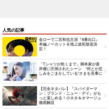
人気の記事
金ローで二宮和也主演『8番出口』
本編ノーカット＆地上波初放送決
定！
「Tシャツが乾くまで」脚本家が蒼
井優に圧倒されたシーン “何とか悲
しみをごまかしている”さまを見事に
【完全ネタバレ】『スパイダーマ
ン：ブランド・ニュー・デイ』がも
っと楽しめる！小ネタ＆オマージュ
徹底解説