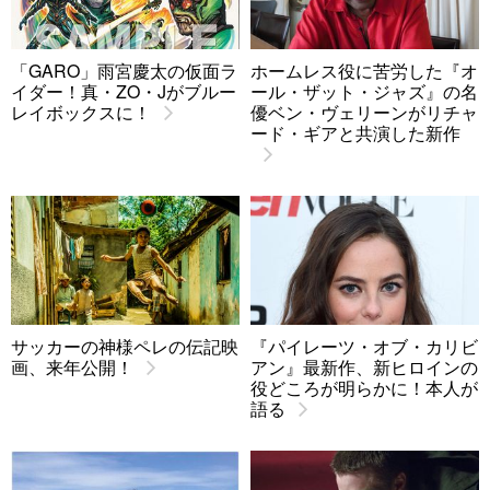
「GARO」雨宮慶太の仮面ラ
ホームレス役に苦労した『オ
イダー！真・ZO・Jがブルー
ール・ザット・ジャズ』の名
レイボックスに！
優ベン・ヴェリーンがリチャ
ード・ギアと共演した新作
サッカーの神様ペレの伝記映
『パイレーツ・オブ・カリビ
画、来年公開！
アン』最新作、新ヒロインの
役どころが明らかに！本人が
語る