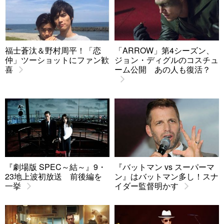
福士蒼汰＆野村周平！「恋
「ARROW」第4シーズン、
仲」ツーショットにファン歓
ジョン・ディグルのコスチュ
喜
ーム公開 あの人も復活？
『劇場版 SPEC～結～』9・
『バットマン vs スーパーマ
23地上波初放送 前後編を
ン』はバットマン多し！スナ
一挙
イダー監督明かす