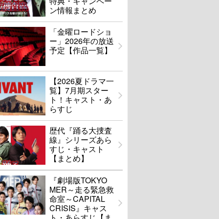
特典・キャンペー
ン情報まとめ
「金曜ロードショ
ー」2026年の放送
予定【作品一覧】
【2026夏ドラマ一
覧】7月期スター
ト！キャスト・あ
らすじ
歴代『踊る大捜査
線』シリーズあら
すじ・キャスト
【まとめ】
『劇場版TOKYO
MER～走る緊急救
命室～CAPITAL
CRISIS』キャス
ト・あらすじ【ま