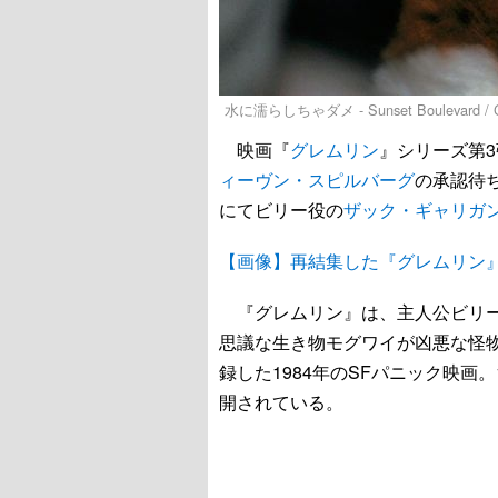
水に濡らしちゃダメ - Sunset Boulevard / Ge
映画『
グレムリン
』シリーズ第
ィーヴン・スピルバーグ
の承認待
にてビリー役の
ザック・ギャリガ
【画像】再結集した『グレムリン
『グレムリン』は、主人公ビリー
思議な生き物モグワイが凶悪な怪
録した1984年のSFパニック映画。
開されている。