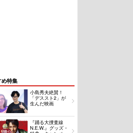
すめ特集
小島秀夫絶賛！
「デススト2」が
生んだ映画
『踊る大捜査線
N.E.W.』グッズ・