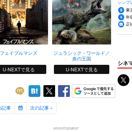
シンプ
東
年収
正
フェイブルマンズ
ジュラシック・ワールド／
レデ
炎の王国
シネ
U-NEXTで見る
U-NEXTで見る
の記事
次の記事 »
ADVERTISEMENT