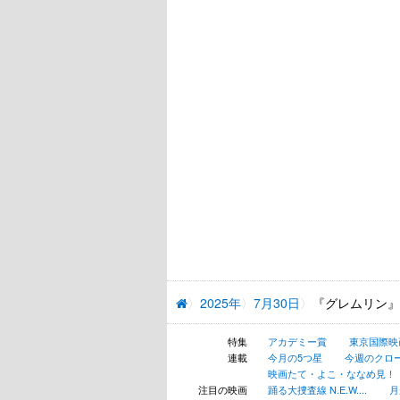
2025年
7月30日
『グレムリン』
特集
アカデミー賞
東京国際映
連載
今月の5つ星
今週のクロ
映画たて・よこ・ななめ見！
注目の映画
踊る大捜査線 N.E.W....
月