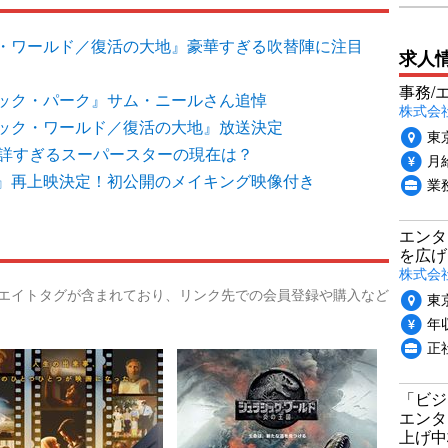
・ワールド／復活の大地』豪華すぎる吹替陣に注目
求人
事務/
ック・パーク』サム・ニールさん追悼
株式会
ック・ワールド／復活の大地』放送決定
東
不詳すぎるスーパースターの現在は？
月給
』再上映決定！初公開のメイキング映像付き
業
エンタ
を広げ
株式会
リエイトタグが含まれており、リンク先での会員登録や購入など
東
年収
正
「ビジ
エンタ
上げ中