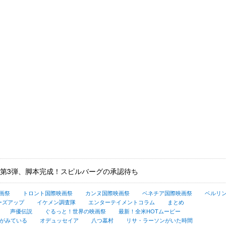
第3弾、脚本完成！スピルバーグの承認待ち
画祭
トロント国際映画祭
カンヌ国際映画祭
ベネチア国際映画祭
ベルリ
ーズアップ
イケメン調査隊
エンターテイメントコラム
まとめ
声優伝説
ぐるっと！世界の映画祭
最新！全米HOTムービー
がみている
オデュッセイア
八つ墓村
リサ・ラーソンがいた時間