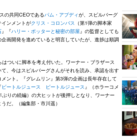
スの共同CEOである
パム・アブディ
が、スピルバーグ
テインメントが
クリス・コロンバス
（第1弾の脚本家
石
』『
ハリー・ポッターと秘密の部屋
』の監督としても
の企画開発を進めていると明言していたが、進捗は順調
らはついに脚本を考え付いた。ワーナー・ブラザース
いて、今はスピルバーグさんがそれを読み、承認を出す
コメント。『グレムリン』第3弾の企画は長年存在して
『
ビートルジュース ビートルジュース
』（ホラーコメ
年ぶりの続編）の大ヒットが後押しとなり、ワーナー
ようだ。（編集部・市川遥）