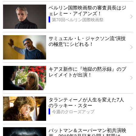
ベルリン国際映画祭の審査員長はジ
ェレミー・アイアンズ！
第70回ベルリン国際映画祭
サミュエル・L・ジャクソン流“演技
の極意”にシビれる！
キアヌ新作に『地獄の黙示録』のプ
レイメイトが出演！
タランティーノが人生を変えた7人
のラッキー・スター
今週のクローズアップ
バットマン＆スーパーマン初共演映
画、2016年3月日本公開！邦題は