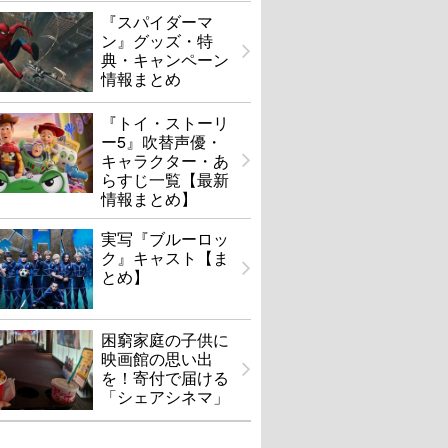
『スパイダーマ
ン』グッズ・特
典・キャンペーン
情報まとめ
『トイ・ストーリ
ー5』吹替声優・
キャラクター・あ
らすじ一覧【最新
情報まとめ】
実写『ブルーロッ
ク』キャスト【ま
とめ】
困窮家庭の子供に
映画館の思い出
を！寄付で届ける
「シェアシネマ」