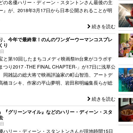
どの名優ハリー・ディーン・スタントンさん最後の主
ー』が、2018年3月17日から日本公開されることが明
。
続きを読む
り、今年で最終章！のんのワンダーウーマンコスプレ
くり
8日
宝と第10回したまちコメディ映画祭in台東がコラボす
り2017 -THE FINAL CHAPTER-」が17日に浅草公
、同雑誌の総大将で映画評論家の町山智浩、アートデ
高橋ヨシキ、作家の平山夢明、岩田和明編集長らが総
続きを読む
』『グリーンマイル』などのハリー・ディーン・スタ
去
6日
優ハリー・ディーン・スタントンさんが現地時間15日