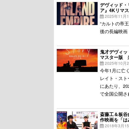
デヴィッド・
ア』4Kリマス
2025年11月
“カルトの帝
後の長編映画
鬼才デヴィッ
マスター版 
2025年10月
今年1月に亡
レイト・スト
にあたり、2
で全国公開さ
斎藤工＆板谷
作映画を「は
2018年3月1