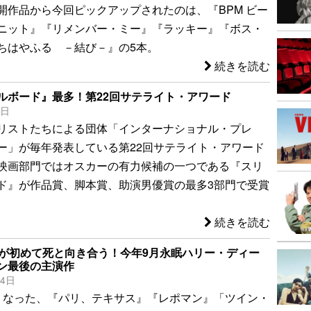
開作品から今回ピックアップされたのは、『BPM ビー
ニット』『リメンバー・ミー』『ラッキー』『ボス・
ちはやふる －結び－』の5本。
続きを読む
ルボード』最多！第22回サテライト・アワード
4日
リストたちによる団体「インターナショナル・プレ
ー」が毎年発表している第22回サテライト・アワード
映画部門ではオスカーの有力候補の一つである『スリ
ド』が作品賞、脚本賞、助演男優賞の最多3部門で受賞
続きを読む
者が初めて死と向き合う！今年9月永眠ハリー・ディー
ン最後の主演作
24日
くなった、『パリ、テキサス』『レポマン』「ツイン・