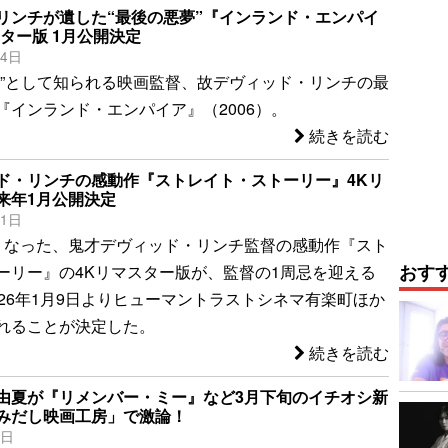
リンチが遺した“最後の悪夢”『インランド・エンパイ
ター版 1月公開決定
14日
王”として知られる映画監督、故デヴィッド・リンチの最
『インランド・エンパイア』（2006）。
続きを読む
ド・リンチの感動作『ストレイト・ストーリー』4Kリ
来年1月公開決定
21日
くなった、鬼才デヴィッド・リンチ監督の感動作『スト
おす
ーリー』の4Kリマスター版が、監督の1周忌を迎える
026年1月9日よりヒューマントラストシネマ有楽町ほか
れることが決定した。
続きを読む
由夏が『リメンバー・ミー』など3月下旬のイチオシ新
みだし映画工房」で激論！
5日