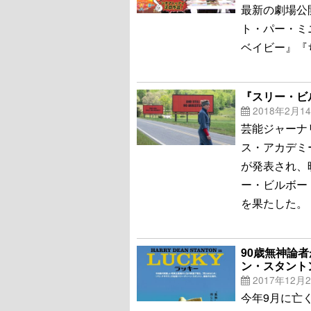
最新の劇場公
ト・パー・ミ
ベイビー』『
『スリー・ビ
2018年2月1
芸能ジャーナ
ス・アカデミ
が発表され、
ー・ビルボー
を果たした。
90歳無神論
ン・スタント
2017年12月
今年9月に亡