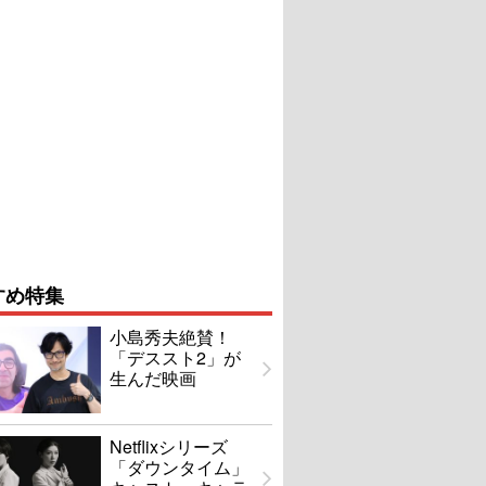
すめ特集
小島秀夫絶賛！
「デススト2」が
生んだ映画
Netflixシリーズ
「ダウンタイム」