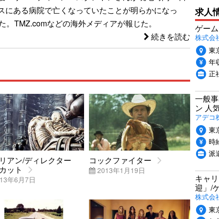
スにある病院で亡くなっていたことが明らかになっ
求人
た。TMZ.comなどの海外メディアが報じた。
ゲーム
続きを読む
株式会社P
東
年収
正
一般事
ン 人
アデコ
東
時給
派
リアン/ディレクター
コックファイター
カット
2013年1月19日
キャリ
13年6月7日
迎」/
株式会
東