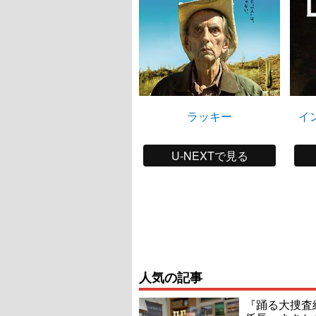
ラッキー
イ
U-NEXTで見る
人気の記事
『踊る大捜査線