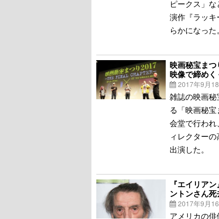
ピークス」な
演作『ラッキ
らかになった
映画秘宝まつ
映像で締めく
2017年9月1
雑誌の映画秘
る「映画秘宝まつ
会堂で行われ
ィレクターの
出演した。
『エイリアン
ントンさん死
2017年9月1
アメリカの俳