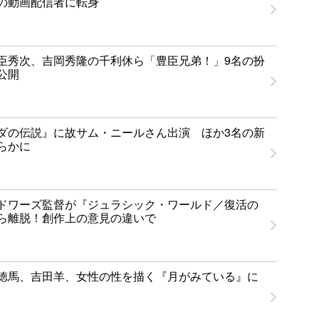
の動画配信者に転身
臣秀次、吉岡秀隆の千利休ら「豊臣兄弟！」9名の扮
公開
ダの伝説』に故サム・ニールさん出演 ほか3名の新
らかに
ドワーズ監督が『ジュラシック・ワールド／復活の
ら離脱！創作上の意見の違いで
徳馬、吉田羊、女性の性を描く『月がみている』に