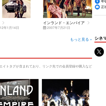
年収
正
インランド・エンパイア
12年1月14日
2007年7月21日
シネ
もっと見る »
リエイトタグが含まれており、リンク先での会員登録や購入など