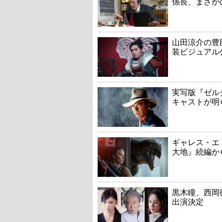
係長、まさか
山田涼介の豊
装ビジュアル
実写版『ゼル
キャストが明
ギャレス・エ
大地』続編か
黒木瞳、西岡
出演決定