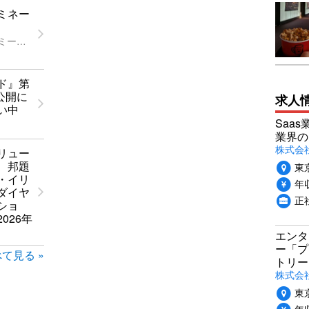
ミネー
第98回アカデミー賞
ド』第
年公開に
求人
い中
Saa
業界の
株式会
リュー
、邦題
東
・イリ
年収
ダイヤ
正
ショ
026年
エンタ
ー「プ
て見る »
トリー
株式会
東
年収