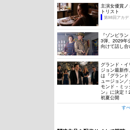
主演女優賞ノ
トリスト
『ゾンビラン
3弾、2029
向けて話し合
グランド・イ
ジョン最新作
は『グランド
ュージョン／
モンド・ミッ
ン』に決定！2
初夏公開
すべ