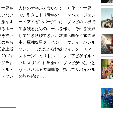
た世界を
人類の大半が人食いゾンビと化した世界
のいない
で、引きこもり青年のコロンバス（ジェシ
の旅をす
ー・アイゼンバーグ）は、ゾンビの世界で
散るホラ
生き残るためのルールを作り、それを実践
長を描い
して生き延びてきた。故郷へ向かう旅の途
画のあら
中、屈強な男タラハシー（ウディ・ハレル
画史上最
ソン）、したたかな姉妹ウィチタ（エマ・
012』
ストーン）とリトルロック（アビゲイル・
クジラ』
ブレスリン）に出会い、ゾンビがいないと
リトル・
うわさされる遊園地を目指してサバイバル
ル・ブレ
の旅を続ける。