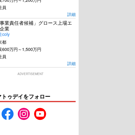
社員
詳細
事業責任者候補」グロース上場エ
企業
coly
京都
600万円～1,500万円
社員
詳細
ADVERTISEMENT
マトゥデイをフォロー
の世界が交わるまで
逆転のトライアングル
U-NEXTで見る
U-NEXTで見る