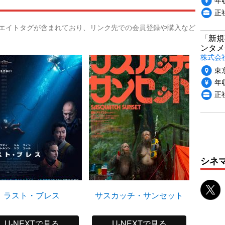
正
リエイトタグが含まれており、リンク先での会員登録や購入など
「新規
ンタメ
株式会社
東
年収
正
シネ
ラスト・ブレス
サスカッチ・サンセット
僕ら
U-NEXTで見る
U-NEXTで見る