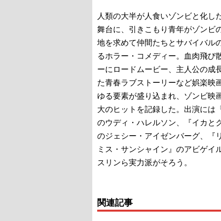
人類の大半が人食いゾンビと化し
舞台に、引きこもり青年がゾンビ
地を求めて仲間たちとサバイバル
るホラー・コメディー。血肉飛び
ーにロードムービー、主人公の成
た青春ラブストーリーなど娯楽映
ゆる要素が盛り込まれ、ゾンビ映
大のヒットを記録した。出演には『2
のウディ・ハレルソン、『イカと
のジェシー・アイゼンバーグ、『
ミス・サンシャイン』のアビゲイ
スリンら実力派がそろう。
関連記事