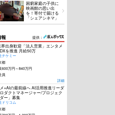
困窮家庭の子供に
映画館の思い出
を！寄付で届ける
「シェアシネマ」
情報
提供：
s業界出身歓迎「法人営業」エンタメ
DXを推進 月給50万
社チケミー
京都
600万円～840万円
社員
詳細
メ×AIの最前線へ AI活用推進リーダ
ロダクトマネージャー/プロジェク
ダー」募集
社ドリコム
京都
700万円～1,200万円