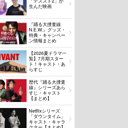
「デススト2」が
生んだ映画
『踊る大捜査線
N.E.W.』グッズ・
特典・キャンペー
ン情報まとめ
【2026夏ドラマ一
覧】7月期スター
ト！キャスト・あ
らすじ
歴代『踊る大捜査
線』シリーズあら
すじ・キャスト
【まとめ】
Netflixシリーズ
「ダウンタイム」
キャスト・キャラ
クター【まとめ】