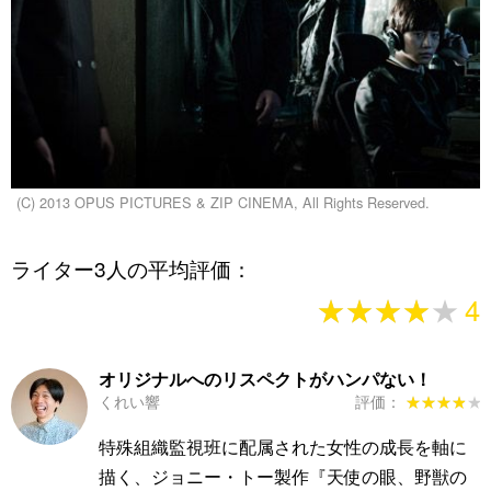
(C) 2013 OPUS PICTURES & ZIP CINEMA, All Rights Reserved.
ライター3人の平均評価：
★★★★★
★★★★★
4
オリジナルへのリスペクトがハンパない！
くれい響
評価：
★★★★★
★★★★★
特殊組織監視班に配属された女性の成長を軸に
描く、ジョニー・トー製作『天使の眼、野獣の