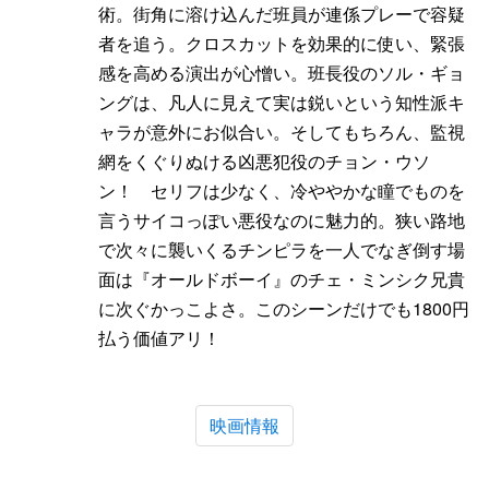
術。街角に溶け込んだ班員が連係プレーで容疑
者を追う。クロスカットを効果的に使い、緊張
感を高める演出が心憎い。班長役のソル・ギョ
ングは、凡人に見えて実は鋭いという知性派キ
ャラが意外にお似合い。そしてもちろん、監視
網をくぐりぬける凶悪犯役のチョン・ウソ
ン！ セリフは少なく、冷ややかな瞳でものを
言うサイコっぽい悪役なのに魅力的。狭い路地
で次々に襲いくるチンピラを一人でなぎ倒す場
面は『オールドボーイ』のチェ・ミンシク兄貴
に次ぐかっこよさ。このシーンだけでも1800円
払う価値アリ！
映画情報