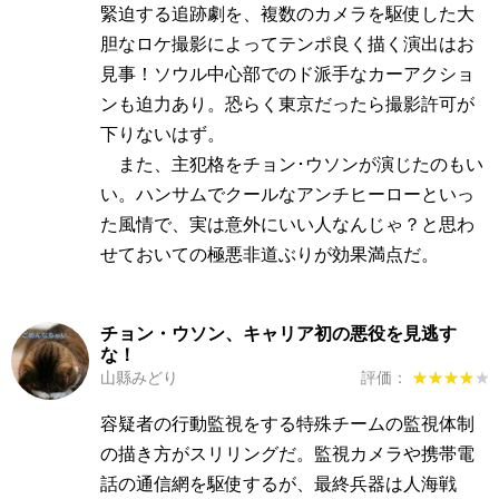
緊迫する追跡劇を、複数のカメラを駆使した大
胆なロケ撮影によってテンポ良く描く演出はお
見事！ソウル中心部でのド派手なカーアクショ
ンも迫力あり。恐らく東京だったら撮影許可が
下りないはず。
また、主犯格をチョン･ウソンが演じたのもい
い。ハンサムでクールなアンチヒーローといっ
た風情で、実は意外にいい人なんじゃ？と思わ
せておいての極悪非道ぶりが効果満点だ。
チョン・ウソン、キャリア初の悪役を見逃す
な！
山縣みどり
評価：
★★★★★
★★★★★
容疑者の行動監視をする特殊チームの監視体制
の描き方がスリリングだ。監視カメラや携帯電
話の通信網を駆使するが、最終兵器は人海戦