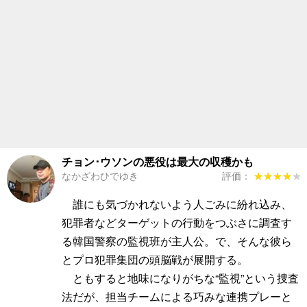
チョン･ウソンの悪役は最大の収穫かも
なかざわひでゆき
評価：
★★★★★
★★★★★
誰にも気づかれないよう人ごみに紛れ込み、
犯罪者などターゲットの行動をつぶさに調査す
る韓国警察の監視班が主人公。で、そんな彼ら
とプロ犯罪集団の頭脳戦が展開する。
ともすると地味になりがちな“監視”という捜査
法だが、担当チームによる巧みな連携プレーと