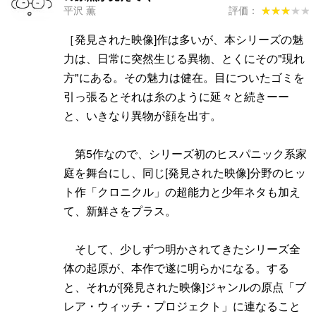
平沢 薫
評価：
★★★★★
★★★★★
［発見された映像]作は多いが、本シリーズの魅
力は、日常に突然生じる異物、とくにその"現れ
方"にある。その魅力は健在。目についたゴミを
引っ張るとそれは糸のように延々と続きーー
と、いきなり異物が顔を出す。
第5作なので、シリーズ初のヒスパニック系家
庭を舞台にし、同じ[発見された映像]分野のヒッ
ト作「クロニクル」の超能力と少年ネタも加え
て、新鮮さをプラス。
そして、少しずつ明かされてきたシリーズ全
体の起原が、本作で遂に明らかになる。する
と、それが[発見された映像]ジャンルの原点「ブ
レア・ウィッチ・プロジェクト」に連なること