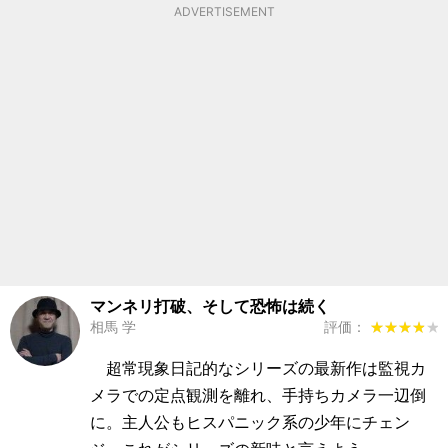
ADVERTISEMENT
マンネリ打破、そして恐怖は続く
相馬 学
評価：
★★★★★
★★★★★
超常現象日記的なシリーズの最新作は監視カ
メラでの定点観測を離れ、手持ちカメラ一辺倒
に。主人公もヒスパニック系の少年にチェン