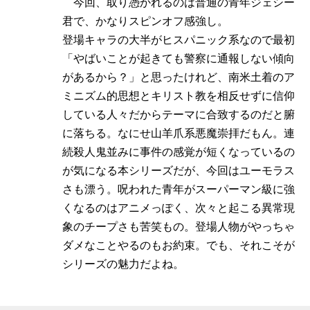
今回、取り憑かれるのは普通の青年ジェシー
君で、かなりスピンオフ感強し。
登場キャラの大半がヒスパニック系なので最初
「やばいことが起きても警察に通報しない傾向
があるから？」と思ったけれど、南米土着のア
ミニズム的思想とキリスト教を相反せずに信仰
している人々だからテーマに合致するのだと腑
に落ちる。なにせ山羊爪系悪魔崇拝だもん。連
続殺人鬼並みに事件の感覚が短くなっているの
が気になる本シリーズだが、今回はユーモラス
さも漂う。呪われた青年がスーパーマン級に強
くなるのはアニメっぽく、次々と起こる異常現
象のチープさも苦笑もの。登場人物がやっちゃ
ダメなことやるのもお約束。でも、それこそが
シリーズの魅力だよね。