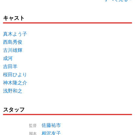
キャスト
真木よう子
西島秀俊
古川雄輝
成河
吉田羊
桜田ひより
神木隆之介
浅野和之
スタッフ
佐藤祐市
監督
相沢友子
脚本