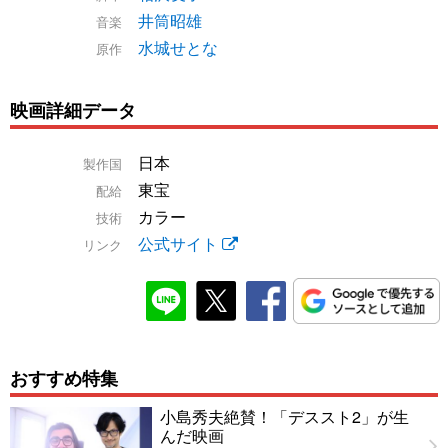
井筒昭雄
音楽
水城せとな
原作
映画詳細データ
日本
製作国
東宝
配給
カラー
技術
公式サイト
リンク
おすすめ特集
小島秀夫絶賛！「デススト2」が生
んだ映画