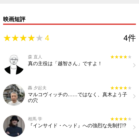
映画短評
★★★★★
★★★★★
4
4
件
森 直人
★★★★★
★★★★★
真の主役は「越智さん」ですよ！
轟 夕起夫
★★★★★
★★★★★
マルコヴィッチの……ではなく、真木よう子
の穴
相馬 学
★★★★★
★★★★★
『インサイド・ヘッド』への強烈な先制打!?