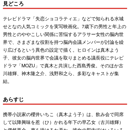
見どころ
テレビドラマ「失恋ショコラティエ」などで知られる水城
せとなの人気コミックを実写映画化。7歳下の男性と年上の
男性とのややこしい関係に苦悩するアラサー女性の脳内世
界で、さまざまな役割を持つ脳内会議メンバーが討論を繰
り広げるという異色の設定で描く。ヒロインは真木よう
子、彼女の脳内世界で会議を取りまとめる議長役にテレビ
ドラマ「MOZU」で真木と共演した西島秀俊。そのほか古
川雄輝、神木隆之介、浅野和之ら、多彩なキャストが集
結。
あらすじ
携帯小説家の櫻井いちこ（真木よう子）は、飲み会で同席
して以降興味を惹（ひ）かれる年下の早乙女（古川雄輝）
と偶然再会。声を掛けるか否か、彼女の脳内ではいろいろ