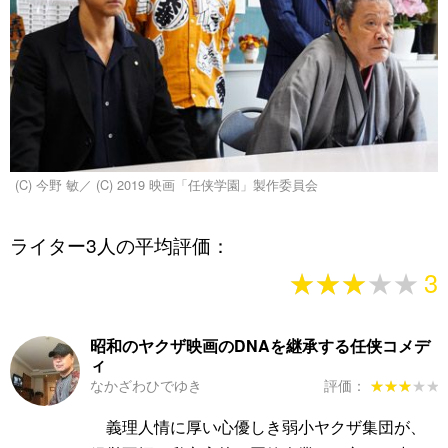
(C) 今野 敏／ (C) 2019 映画「任侠学園」製作委員会
ライター3人の平均評価：
★★★★★
★★★★★
3
昭和のヤクザ映画のDNAを継承する任侠コメデ
ィ
なかざわひでゆき
評価：
★★★★★
★★★★★
義理人情に厚い心優しき弱小ヤクザ集団が、