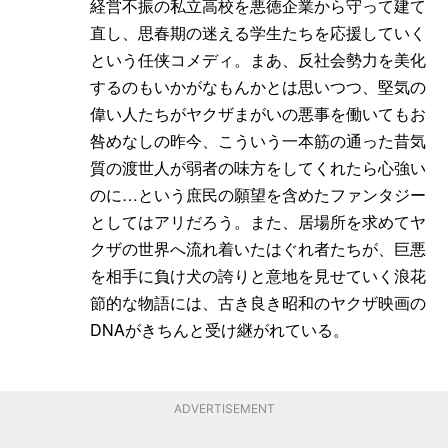
経営不振の私立高校を悪徳企業から守って建て
直し、思春期の迷える学生たちを応援していく
という任侠コメディ。まあ、反社会勢力を美化
するのもいかがなもんかとは思いつつ、堅気の
偉い人たちがヤクザまがいの悪事を働いてもお
咎めなしの昨今、こういう一本筋の通った昔気
質の渡世人が弱者の味方をしてくれたら心強い
のに…という庶民の願望を含めたファンタジー
としてはアリだろう。また、居場所を求めてヤ
クザの世界へ流れ着いたはぐれ者たちが、巨悪
を相手に負け犬の誇りと意地を見せていく浪花
節的な物語には、古き良き昭和のヤクザ映画の
DNAがきちんと受け継がれている。
ADVERTISEMENT