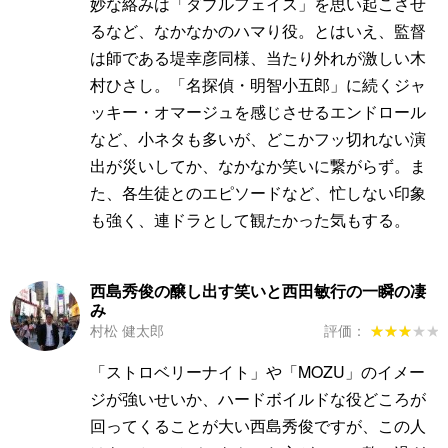
妙な絡みは「ダブルフェイス」を思い起こさせ
るなど、なかなかのハマり役。とはいえ、監督
は師である堤幸彦同様、当たり外れが激しい木
村ひさし。「名探偵・明智小五郎」に続くジャ
ッキー・オマージュを感じさせるエンドロール
など、小ネタも多いが、どこかフッ切れない演
出が災いしてか、なかなか笑いに繋がらず。ま
た、各生徒とのエピソードなど、忙しない印象
も強く、連ドラとして観たかった気もする。
西島秀俊の醸し出す笑いと西田敏行の一瞬の凄
み
村松 健太郎
評価：
★★★★★
★★★★★
「ストロベリーナイト」や「MOZU」のイメー
ジが強いせいか、ハードボイルドな役どころが
回ってくることが大い西島秀俊ですが、この人