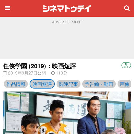
ADVERTISEMENT
任侠学園 (2019)：映画短評
2019年9月27日公開
119分
作品情報
映画短評
関連記事
予告編・動画
画像