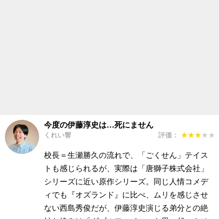
今度の伊藤淳史は…死にません
くれい響
評価：
★★★★★
★★★★★
校長＝生瀬勝久の流れで、「ごくせん」テイス
トも感じられるが、実際は「唐獅子株式会社」
シリーズに近い原作シリーズ。同じ人情コメデ
ィでも『オズランド』に比べ、ムリを感じさせ
ない西島秀俊だが、伊藤淳史演じる弟分との絶