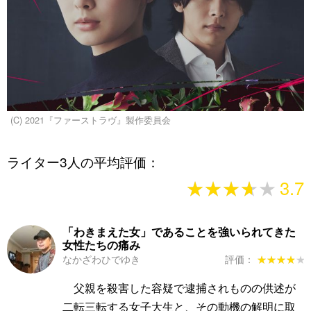
(C) 2021『ファーストラヴ』製作委員会
ライター3人の平均評価：
★★★★★
★★★★★
3.7
「わきまえた女」であることを強いられてきた
女性たちの痛み
なかざわひでゆき
評価：
★★★★★
★★★★★
父親を殺害した容疑で逮捕されものの供述が
二転三転する女子大生と、その動機の解明に取