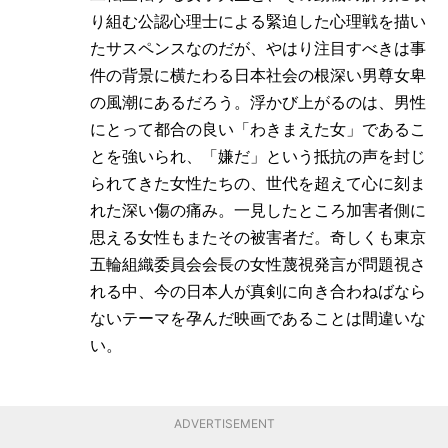
り組む公認心理士による緊迫した心理戦を描い
たサスペンスなのだが、やはり注目すべきは事
件の背景に横たわる日本社会の根深い男尊女卑
の風潮にあるだろう。浮かび上がるのは、男性
にとって都合の良い「わきまえた女」であるこ
とを強いられ、「嫌だ」という抵抗の声を封じ
られてきた女性たちの、世代を超えて心に刻ま
れた深い傷の痛み。一見したところ加害者側に
思える女性もまたその被害者だ。奇しくも東京
五輪組織委員会会長の女性蔑視発言が問題視さ
れる中、今の日本人が真剣に向き合わねばなら
ないテーマを孕んだ映画であることは間違いな
い。
ADVERTISEMENT