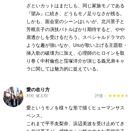
ざといカットはまだしも、同じ家族モノである
『望み』に続き、どうもモノ足りなさが残る。
しかも、面会室のシーンはいいが、北川景子と
芳根京子の演技バトルばかり期待すると、やや
肩透かしを受けるだろう。スペシャルドラマの
ような趣が強いなか、Uruが歌い上げる主題歌・
挿入歌の破壊力に加え、心理師のヒロインを取
り巻く中村倫也と窪塚洋介が演じる義兄弟キャ
ラに関しては魅力的に捉えている。
愛の在り方
村松 健太郎
評価：
★★★★★
★★★★★
愛というモノを様々な形で描くヒューマンサス
ペンス。
これまで平手友梨奈、浜辺美波を受け止めてき