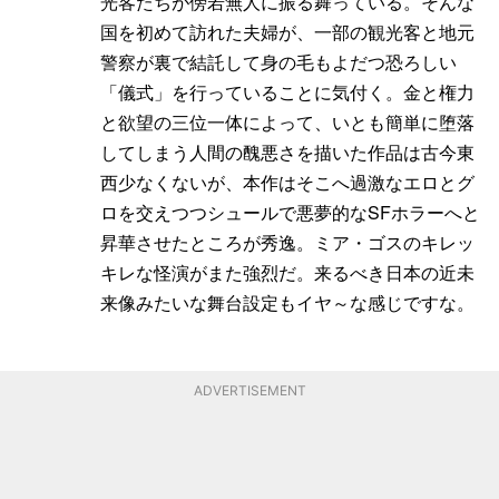
光客たちが傍若無人に振る舞っている。そんな
国を初めて訪れた夫婦が、一部の観光客と地元
警察が裏で結託して身の毛もよだつ恐ろしい
「儀式」を行っていることに気付く。金と権力
と欲望の三位一体によって、いとも簡単に堕落
してしまう人間の醜悪さを描いた作品は古今東
西少なくないが、本作はそこへ過激なエロとグ
ロを交えつつシュールで悪夢的なSFホラーへと
昇華させたところが秀逸。ミア・ゴスのキレッ
キレな怪演がまた強烈だ。来るべき日本の近未
来像みたいな舞台設定もイヤ～な感じですな。
ADVERTISEMENT