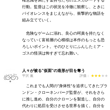
行動。監督はこの状況を冷徹に観察し、ときに
バイオレンスをまじえながら、衝撃的な物語を
組み立てていく。
危険なゲームに溺れ、良心の呵責を持たなく
なっていく富裕層の心模様は本作のもっとも恐
ろしいポイント。そのひとりにふんしたミア・
ゴスの怪演は怖すぎて忘れ難い。
人々が被る"仮面"の造形が目を奪う
平沢 薫
評価：
★★★★★
★★★★★
これまでも人間の"身体性"を追求してきたブラ
ンドン・クローネンバーグ監督が、それをさら
に推し進め、自分のクローンを製造し、自分の
代わりに処罰を受けさせる世界を描く。自分を