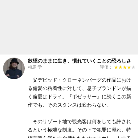
欲望のままに生き、慣れていくことの恐ろしさ
相馬 学
評価：
★★★★★
★★★★★
父デビッド・クローネンバーグの作品におけ
る偏愛の粘着性に対して、息子ブランドンが描
く偏愛はドライ。『ポゼッサー』に続くこの新
作でも、そのスタンスは変わらない。
そのリゾート地で観光客は何をしても許され
るという極端な制度。その下で犯罪に溺れ、特
権意識を満たす金持ちたちのエスカレートする