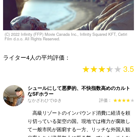
(C) 2022 Infinity (FFP) Movie Canada Inc., Infinity Squared KFT, Cetiri
Film d.o.o. All Rights Reserved.
ライター4人の平均評価：
★★★★★
★★★★★
3.5
シュールにして悪夢的、不快指数高めのカルト
なSFホラー
なかざわひでゆき
評価：
★★★★★
★★★★★
高級リゾートのインバウンド消費に経済を頼
り切っている架空の国。現地では権力が腐敗し
て一般市民が困窮する一方、リッチな外国人観