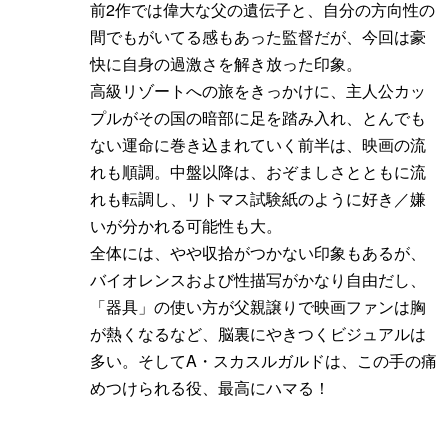
前2作では偉大な父の遺伝子と、自分の方向性の
間でもがいてる感もあった監督だが、今回は豪
快に自身の過激さを解き放った印象。
高級リゾートへの旅をきっかけに、主人公カッ
プルがその国の暗部に足を踏み入れ、とんでも
ない運命に巻き込まれていく前半は、映画の流
れも順調。中盤以降は、おぞましさとともに流
れも転調し、リトマス試験紙のように好き／嫌
いが分かれる可能性も大。
全体には、やや収拾がつかない印象もあるが、
バイオレンスおよび性描写がかなり自由だし、
「器具」の使い方が父親譲りで映画ファンは胸
が熱くなるなど、脳裏にやきつくビジュアルは
多い。そしてA・スカスルガルドは、この手の痛
めつけられる役、最高にハマる！