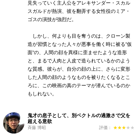
見失っていく主人公をアレキサンダー・スカル
スガルドが熱演、彼を翻弄する女性役のミア・
ゴスの演技が強烈だ。
しかし、何よりも目を奪うのは、クローン製
造が習慣となった人々が悪事を働く時に被る”仮
面”の、人間の顔を異様に歪ませたような造形
と、まるで人肉と人皮で造られているかのよう
な質感。彼らが、自分の顔の上に、さらに変形
した人間の顔のようなものを被りたくなるとこ
ろに、この映画の真のテーマが潜んでいるのか
もしれない。
鬼才の息子として、別ベクトルの過激さで父を
超える意欲
斉藤 博昭
評価：
★★★★★
★★★★★