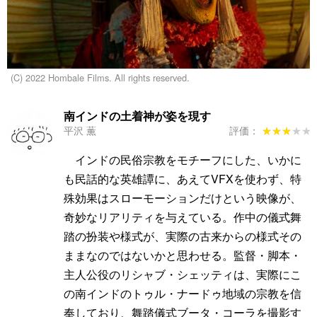
(C) 2022 Hombale Films. All rights reserved.
南インドの土着神が姿を現す
平沢 薫
評価：
★★★★★
★★★★★
インドの民俗宗教をモチーフにした、いかに
も民話的な英雄譚に、あえてVFXを使わず、特
殊効果はスローモーションだけという映像が、
奇妙なリアリティを与えている。作中の儀式舞
踏の扮装や様式が、実際の古来からの様式その
ままなのではないかと思わせる。監督・脚本・
主人公役のリシャブ・シェッティは、実際にこ
の南インドのトゥル・ナードゥ地域の宗教を信
奉しており、舞踏儀式ブータ・コーラを撮影す