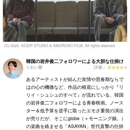
(C) 2025, GOZIP STUDIO & AMOROSO FILM, All rights reserved.
韓国の岩井俊二フォロワーによる大胆な仕掛け
くれい響
評価：
★★★★★
★★★★★
あるアーティストが結んだ友情や思春期ならで
はの心の機微など、作品の根底にしっかり『リ
リイ・シュシュのすべて』が流れている、韓国
の岩井俊二フォロワーによる青春映画。ノース
ター＆低予算を逆手に取ったエモさ重視の演出
が売りだが、そこにglobe（＋モーニング娘。）
の楽曲を絡ませる「ASAYAN」世代直撃の仕掛