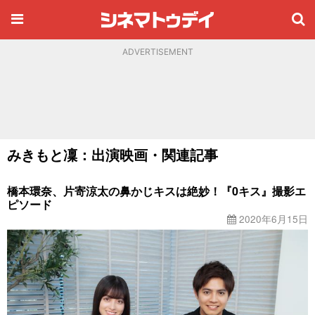
ADVERTISEMENT
みきもと凜：出演映画・関連記事
橋本環奈、片寄涼太の鼻かじキスは絶妙！『0キス』撮影エ
ピソード
2020年6月15日