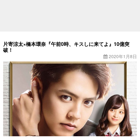
片寄涼太×橋本環奈『午前0時、キスしに来てよ』10億突
破！
2020年1月8日