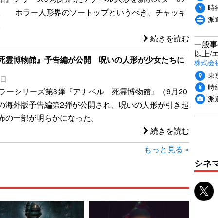
時給
。 ホラー人形界のツートップというべき、チャッキ
派
。
続きを読む
一般事
以上/
死霊博物館』予告編が公開 呪いの人形が少女たちに
株式会
東
9日
時給
ホラーシリーズ第3弾『アナベル 死霊博物館』（9月20
派
の海外版予告編第2弾が公開され、呪いの人形が引き起
怖の一部が明らかになった。
続きを読む
もっと見る »
シネ