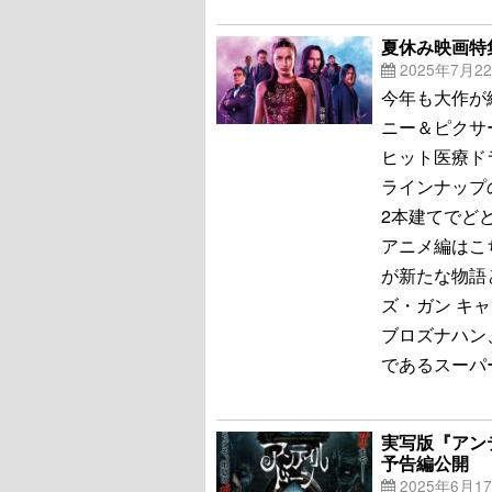
夏休み映画特集
2025年7月2
今年も大作が
ニー＆ピクサ
ヒット医療ド
ラインナップ
2本建てでど
アニメ編はこ
が新たな物語
ズ・ガン キ
ブロズナハン
であるスーパ
実写版『アン
予告編公開
2025年6月1