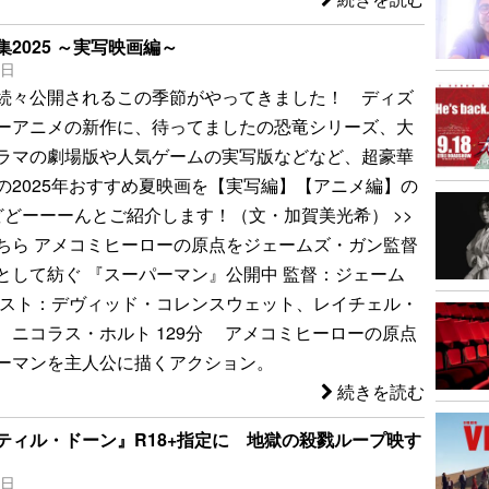
2025 ～実写映画編～
2日
続々公開されるこの季節がやってきました！ ディズ
ーアニメの新作に、待ってましたの恐竜シリーズ、大
ラマの劇場版や人気ゲームの実写版などなど、超豪華
の2025年おすすめ夏映画を【実写編】【アニメ編】の
どどーーーんとご紹介します！（文・加賀美光希） >>
ちら アメコミヒーローの原点をジェームズ・ガン監督
として紡ぐ 『スーパーマン』公開中 監督：ジェーム
ャスト：デヴィッド・コレンスウェット、レイチェル・
、ニコラス・ホルト 129分 アメコミヒーローの原点
ーマンを主人公に描くアクション。
続きを読む
ティル・ドーン』R18+指定に 地獄の殺戮ループ映す
7日