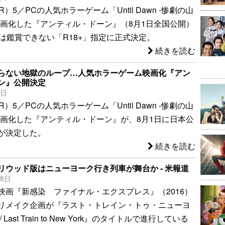
on（R）5／PCの人気ホラーゲーム「Until Dawn -惨劇の山
映画化した『アンティル・ドーン』（8月1日全国公開）
満は鑑賞できない「R18+」指定に正式決定。
続きを読む
らない地獄のループ…人気ホラーゲーム映画化『アン
ン』公開決定
7日
on（R）5／PCの人気ホラーゲーム「Until Dawn -惨劇の山
映画化した『アンティル・ドーン』が、8月1日に日本公
が決定した。
続きを読む
リウッド版はニューヨーク行き列車が舞台か - 米報道
18日
映画『新感染 ファイナル・エクスプレス』（2016）
リメイク企画が『ラスト・トレイン・トゥ・ニューヨ
Last Train to New York』のタイトルで進行している