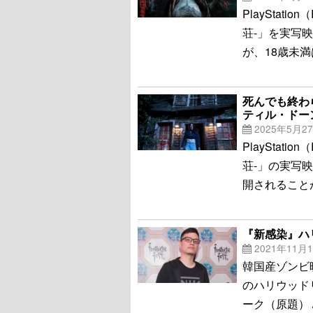
PlayStati
荘-」を実写
が、18歳未
死んでも終わ
ティル・ドー
2025年5月2
PlayStati
荘-」の実写
開されること
『新感染』ハ
2021年11月
韓国産ゾンビ
のハリウッド
ーク（原題） / 