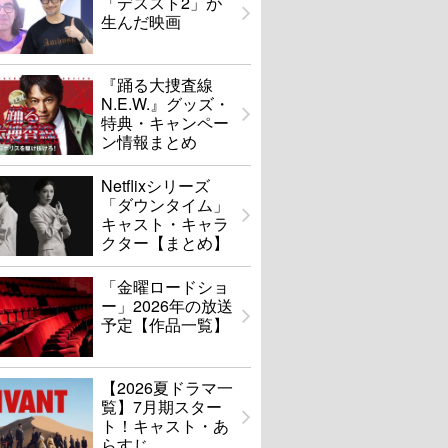
「デススト2」が
生んだ映画
『踊る大捜査線
N.E.W.』グッズ・
特典・キャンペー
ン情報まとめ
Netflixシリーズ
「ダウンタイム」
キャスト・キャラ
クター【まとめ】
「金曜ロードショ
ー」2026年の放送
予定【作品一覧】
【2026夏ドラマ一
覧】7月期スター
ト！キャスト・あ
らすじ