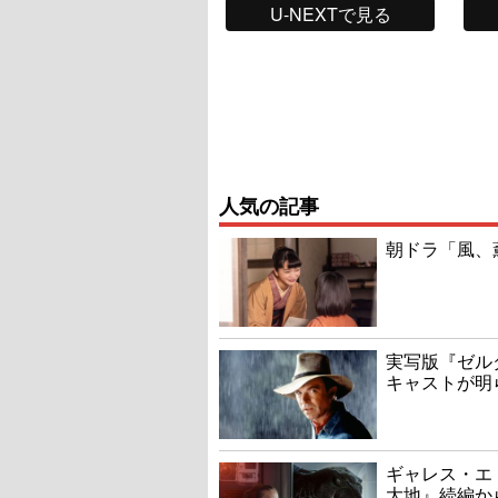
U-NEXTで見る
人気の記事
朝ドラ「風、
実写版『ゼル
キャストが明
ギャレス・エ
大地』続編か