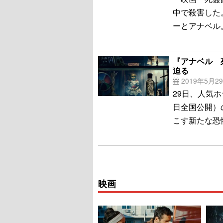
中で殺害した
ーとアナベル
『アナベル 
迫る
2019年5月2
29日、人気
日全国公開）
こす新たな恐
映画