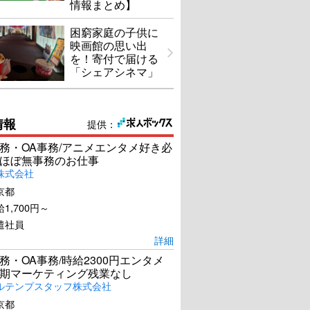
情報まとめ】
困窮家庭の子供に
映画館の思い出
を！寄付で届ける
「シェアシネマ」
情報
提供：
務・OA事務/アニメエンタメ好き必
ほぼ無事務のお仕事
株式会社
京都
1,700円～
遣社員
詳細
務・OA事務/時給2300円エンタメ
期マーケティング残業なし
ルテンプスタッフ株式会社
京都