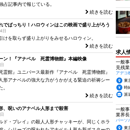
neが独占記事内で報じている。
続きを読む
れでばっちり！ハロウィンはこの映画で盛り上がろう
24日
引けを取らず盛り上がりをみせるハロウィン。
続きを読む
求人
ーン！『アナベル 死霊博物館』本編映像
一般事
8日
見残業
死霊館』ユニバース最新作『アナベル 死霊博物館』
アデコ
人形アナベルの強大な力がうかがえる緊迫の祈祷シー
東
時給
た。
派
続きを読む
形、呪いのアナベル人形まで殺害
一般事
業界長
7日
パーソ
ルド・プレイ』の殺人人形チャッキーが、同じくホラ
東
館』シリーズの呪われたアナベル人形を新ポスターの