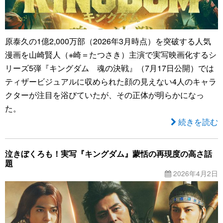
原泰久の1億2,000万部（2026年3月時点）を突破する人気
漫画を山崎賢人（※崎＝たつさき）主演で実写映画化するシ
リーズ5弾『キングダム 魂の決戦』（7月17日公開）では
ティザービジュアルに収められた顔の見えない4人のキャラ
クターが注目を浴びていたが、その正体が明らかになっ
た。
続きを読む
泣きぼくろも！実写『キングダム』蒙恬の再現度の高さ話
題
2026年4月2日