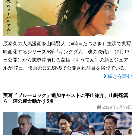
原泰久の人気漫画を山崎賢人（※崎＝たつさき）主演で実写
映画化するシリーズ5弾『キングダム 魂の決戦』（7月17
日公開）から志尊淳演じる蒙恬（もうてん）の新ビジュア
ルが17日、映画の公式SNSで公開され注目を浴びている。
続きを読む
実写『ブルーロック』追加キャストに平山祐介、山時聡真
ら 潔の運命動かす5名
2026年6月19日