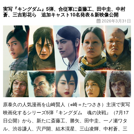
実写『キングダム』5弾、合従軍に斎藤工、田中圭、中村
蒼、三吉彩花ら 追加キャスト10名発表＆新映像公開
2026年3月31日
原泰久の人気漫画を山崎賢人（※崎＝たつさき）主演で実写
映画化するシリーズ5弾『キングダム 魂の決戦』（7月17
日公開）から、新たに斎藤工、勝矢、田中圭、一ノ瀬ワタ
ル、渋谷謙人、宍戸開、結木滉星、三山凌輝、中村蒼、三