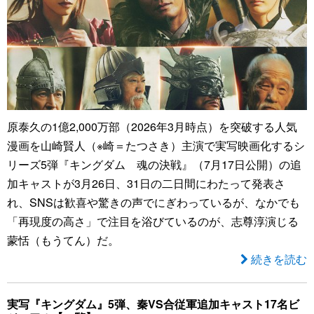
原泰久の1億2,000万部（2026年3月時点）を突破する人気
漫画を山崎賢人（※崎＝たつさき）主演で実写映画化するシ
リーズ5弾『キングダム 魂の決戦』（7月17日公開）の追
加キャストが3月26日、31日の二日間にわたって発表さ
れ、SNSは歓喜や驚きの声でにぎわっているが、なかでも
「再現度の高さ」で注目を浴びているのが、志尊淳演じる
蒙恬（もうてん）だ。
続きを読む
実写『キングダム』5弾、秦VS合従軍追加キャスト17名ビ