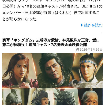
日公開）から10名の追加キャストが発表され、BE:FIRSTの
元メンバー・三山凌輝が白麗（はくれい）役で出演するこ
とが明らかになった。
続きを読む
実写『キングダム』志尊淳が蒙恬、神尾楓珠が王賁、坂口
憲二が桓騎役！追加キャスト7名発表＆新映像公開
2026年3月26日