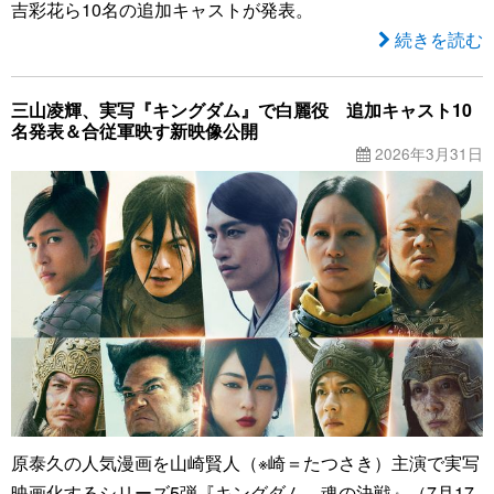
吉彩花ら10名の追加キャストが発表。
続きを読む
三山凌輝、実写『キングダム』で白麗役 追加キャスト10
名発表＆合従軍映す新映像公開
2026年3月31日
原泰久の人気漫画を山崎賢人（※崎＝たつさき）主演で実写
映画化するシリーズ5弾『キングダム 魂の決戦』（7月17