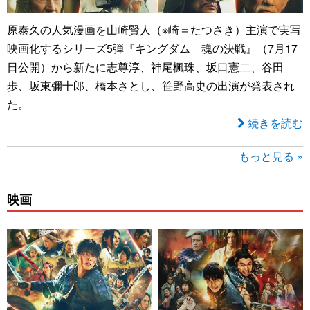
原泰久の人気漫画を山崎賢人（※崎＝たつさき）主演で実写
映画化するシリーズ5弾『キングダム 魂の決戦』（7月17
日公開）から新たに志尊淳、神尾楓珠、坂口憲二、谷田
歩、坂東彌十郎、橋本さとし、笹野高史の出演が発表され
た。
続きを読む
もっと見る »
映画