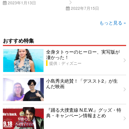
2023年1月13日
2022年7月15日
もっと見る »
おすすめ特集
全身タトゥーのヒーロー、実写版が
凄かった！
提供：ディズニー
小島秀夫絶賛！「デススト2」が生
んだ映画
『踊る大捜査線 N.E.W.』グッズ・特
典・キャンペーン情報まとめ