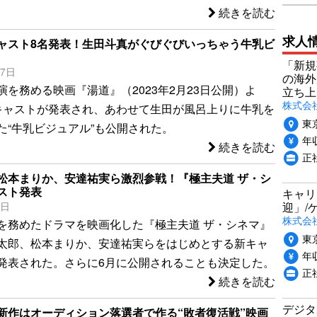
続きを読む
求人
ャスト8名発表！生田斗真がぐびぐびいっちゃう牛乳ビ
「新規
17日
の海外
演を務める映画『湯道』（2023年2月23日公開）よ
立ち上
株式会社P
キャストが発表され、あわせて生田が風呂上りに牛乳を
東
た“牛乳ビジュアル”も公開された。
年収
続きを読む
正社
松本まりか、安達祐実ら激烈参戦！『極主夫道 ザ・シ
スト発表
キャリ
迎」/
5日
株式会
を務めたドラマを映画化した『極主夫道 ザ・シネマ』
東
太郎、松本まりか、安達祐実らをはじめとする新キャ
年収
発表された。さらに6月に公開されることも決定した。
正
続きを読む
デジタ
新作はオーディション落選者で作る“敗者復活戦”映画