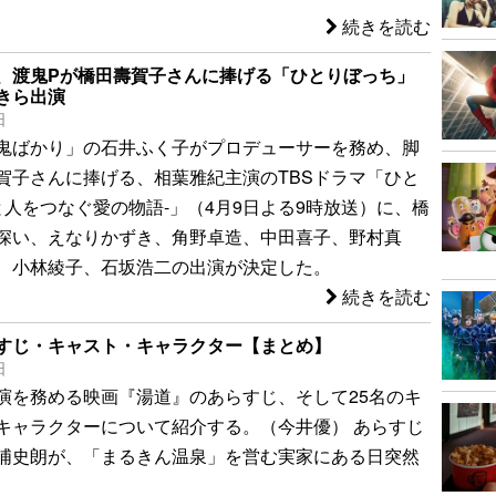
続きを読む
、渡鬼Pが橋田壽賀子さんに捧げる「ひとりぼっち」
きら出演
日
鬼ばかり」の石井ふく子がプロデューサーを務め、脚
賀子さんに捧げる、相葉雅紀主演のTBSドラマ「ひと
と人をつなぐ愛の物語-」（4月9日よる9時放送）に、橋
深い、えなりかずき、角野卓造、中田喜子、野村真
、小林綾子、石坂浩二の出演が決定した。
続きを読む
すじ・キャスト・キャラクター【まとめ】
日
演を務める映画『湯道』のあらすじ、そして25名のキ
キャラクターについて紹介する。（今井優） あらすじ
史朗が、「まるきん温泉」を営む実家にある日突然