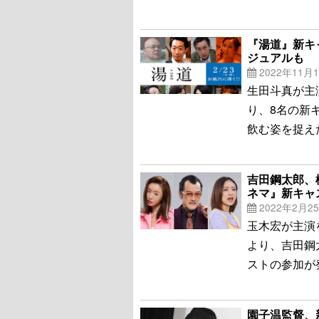
『湯道』新キ
ジュアルも
2022年11月
生田斗真が主
り、8名の新
飲む姿を捉え
吉田鋼太郎、
ネマ』新キャ
2022年2月2
玉木宏が主演
より、吉田鋼
ストの参加が
園子温監督、