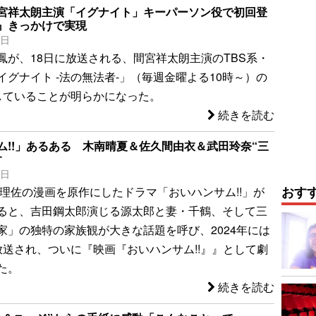
宮祥太朗主演「イグナイト」キーパーソン役で初回登
』きっかけで実現
0日
鳳が、18日に放送される、間宮祥太朗主演のTBS系・
イグナイト -法の無法者-」（毎週金曜よる10時～）の
していることが明らかになった。
続きを読む
ム!!」あるある 木南晴夏＆佐久間由衣＆武田玲奈“三
す
9日
おす
藤理佐の漫画を原作にしたドラマ「おいハンサム!!」が
ると、吉田鋼太郎演じる源太郎と妻・千鶴、そして三
家」の独特の家族観が大きな話題を呼び、2024年には
放送され、ついに『映画『おいハンサム!!』』として劇
た。
続きを読む