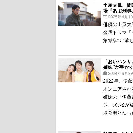
土屋太鳳、間
場『あぶ刑事
2025年4月1
俳優の土屋太
金曜ドラマ「
第1話に出演
「おいハンサ
姉妹”が明か
2024年6月2
2022年、伊
オンエアされ
姉妹の「伊藤
シーズン2が
場公開となっ