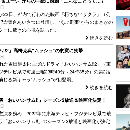
カ＆ユージ”からの手紙に感動「こんなことって…」
2日
が22日、都内で行われた映画『朽ちないサクラ』（公
記念舞台あいさつに登壇し、“あぶ刑事”からのまさかの
ターに驚きの心境を語った。
続きを読む
!!2」高橋克典“ムッシュ”の豹変に笑撃
4日
された吉田鋼太郎主演のドラマ「おいハンサム!!2」（東
テレビ系で毎週土曜23時40分～24時35分）の第2話
演じる新キャラ“ムッシュ”が初登場。
続きを読む
演「おいハンサム!!」シーズン2放送＆映画化決定！
5日
主演を務め、2022年に東海テレビ・フジテレビ系で放
ラ「おいハンサム!!」のシーズン2放送と映画化が決定