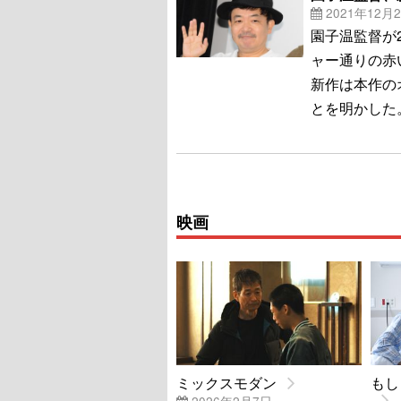
2021年12月
園子温監督が
ャー通りの赤
新作は本作の
とを明かした
映画
ミックスモダン
もし
2026年2月7日