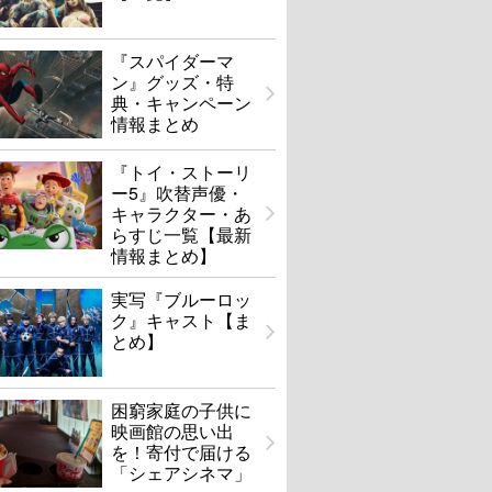
『スパイダーマ
ン』グッズ・特
典・キャンペーン
情報まとめ
『トイ・ストーリ
ー5』吹替声優・
キャラクター・あ
らすじ一覧【最新
情報まとめ】
実写『ブルーロッ
ク』キャスト【ま
とめ】
困窮家庭の子供に
映画館の思い出
を！寄付で届ける
「シェアシネマ」