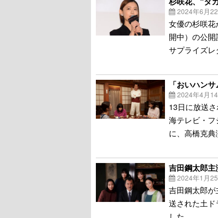
杉咲花、“タ
2024年6月2
女優の杉咲花
開中）の公開
サプライズレ
「おいハンサム
2024年4月1
13日に放送
海テレビ・フジ
に、高橋克典
吉田鋼太郎主
2024年1月2
吉田鋼太郎が
送された土ド
した。