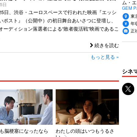
ム・エ
25日
GEM P
25日、渋谷・ユーロスペースで行われた映画『エッシ
東
いポスト』（公開中）の初日舞台あいさつに登壇し、
年収
オーディション落選者による“敗者復活戦”映画であるこ
正
。
続きを読む
もっと見る »
シネ
も脳梗塞になったなら
わたしの頭はいつもうるさ
い