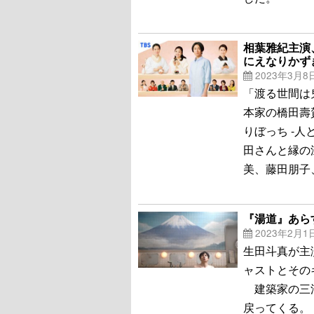
相葉雅紀主演
にえなりかず
2023年3月8
「渡る世間は
本家の橋田壽
りぼっち -人
田さんと縁の
美、藤田朋子
『湯道』あら
2023年2月1
生田斗真が主
ャストとその
建築家の三浦
戻ってくる。