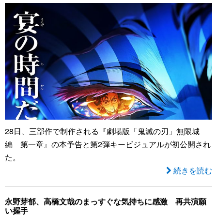
28日、三部作で制作される『劇場版「鬼滅の刃」無限城
編 第一章』の本予告と第2弾キービジュアルが初公開され
た。
続きを読む
永野芽郁、高橋文哉のまっすぐな気持ちに感激 再共演願
い握手