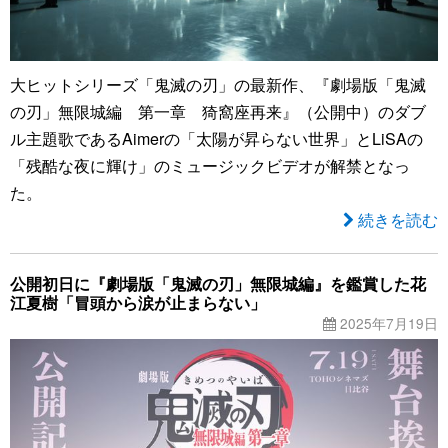
大ヒットシリーズ「鬼滅の刃」の最新作、『劇場版「鬼滅
の刃」無限城編 第一章 猗窩座再来』（公開中）のダブ
ル主題歌であるAimerの「太陽が昇らない世界」とLiSAの
「残酷な夜に輝け」のミュージックビデオが解禁となっ
た。
続きを読む
公開初日に『劇場版「鬼滅の刃」無限城編』を鑑賞した花
江夏樹「冒頭から涙が止まらない」
2025年7月19日