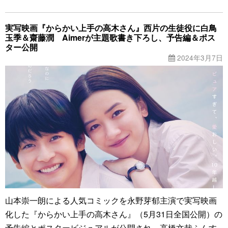
実写映画『からかい上手の高木さん』西片の生徒役に白鳥
玉季＆齋藤潤 Aimerが主題歌書き下ろし、予告編＆ポス
ター公開
2024年3月7日
山本崇一朗による人気コミックを永野芽郁主演で実写映画
化した『からかい上手の高木さん』（5月31日全国公開）の
予告編とポスタービジュアルが公開され、高橋文哉ふんす