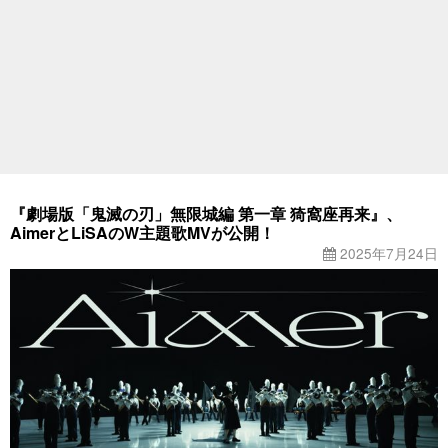
『劇場版「鬼滅の刃」無限城編 第一章 猗窩座再来』、
AimerとLiSAのW主題歌MVが公開！
2025年7月24日