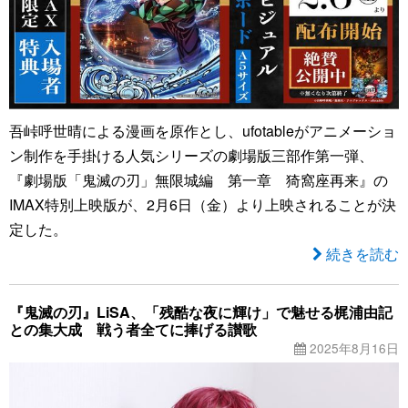
吾峠呼世晴による漫画を原作とし、ufotableがアニメーショ
ン制作を手掛ける人気シリーズの劇場版三部作第一弾、
『劇場版「鬼滅の刃」無限城編 第一章 猗窩座再来』の
IMAX特別上映版が、2月6日（金）より上映されることが決
定した。
続きを読む
『鬼滅の刃』LiSA、「残酷な夜に輝け」で魅せる梶浦由記
との集大成 戦う者全てに捧げる讃歌
2025年8月16日