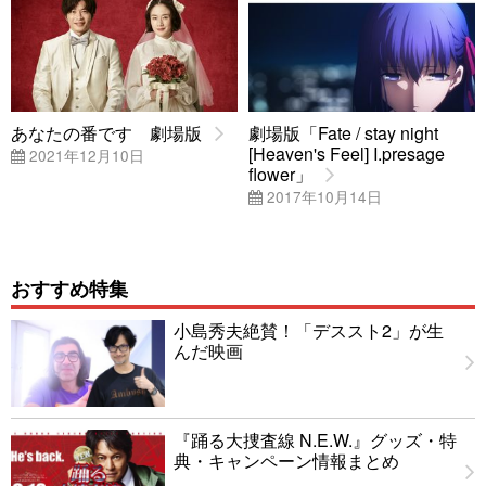
あなたの番です 劇場版
劇場版「Fate / stay night
[Heaven's Feel] I.presage
2021年12月10日
flower」
2017年10月14日
おすすめ特集
小島秀夫絶賛！「デススト2」が生
んだ映画
『踊る大捜査線 N.E.W.』グッズ・特
典・キャンペーン情報まとめ