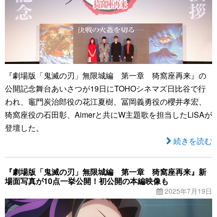
『劇場版「鬼滅の刃」無限城編 第一章 猗窩座再来』の
公開記念舞台あいさつが19日にTOHOシネマズ日比谷で行
われ、竈門炭治郎役の花江夏樹、冨岡義勇役の櫻井孝宏、
猗窩座役の石田彰、Aimerと共にW主題歌を担当したLiSAが
登壇した。
続きを読む
『劇場版「鬼滅の刃」無限城編 第一章 猗窩座再来』新
場面写真が10点一挙公開！初公開の本編映像も
2025年7月19日