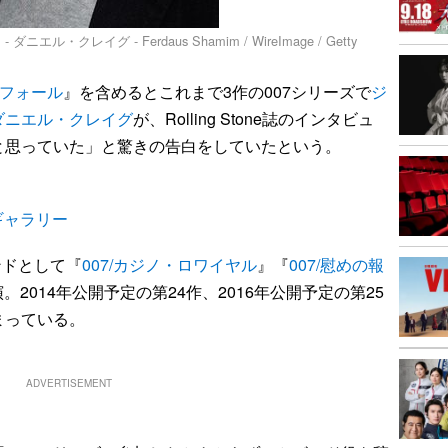
クレイグ - Ferdaus Shamim / WireImage / Getty
イフォール
』を含めるとこれまで3作の007シリーズで
ジ
ダニエル・クレイグ
が、Rolling Stone誌のインタビュ
と思っていた」と驚きの告白をしていたという。
ギャラリー
ンドとして『
007/カジノ・ロワイヤル
』『
007/慰めの報
。2014年公開予定の第24作、2016年公開予定の第25
まっている。
ADVERTISEMENT