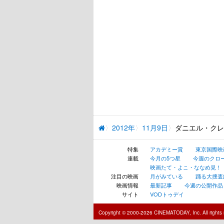
2012年
11月9日
ダニエル・クレ
特集
アカデミー賞
東京国際映
連載
今月の5つ星
今週のクロ
映画たて・よこ・ななめ見！
注目の映画
月がみている
踊る大捜査線 N
映画情報
最新記事
今週の公開作品
サイト
VODトゥデイ
Copyright © 2000-2026 CINEMATODAY, Inc. All rights 