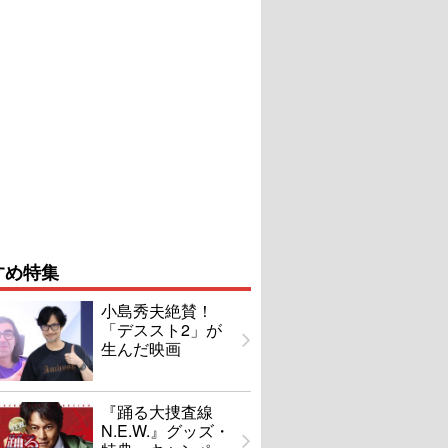
すめ特集
小島秀夫絶賛！
「デススト2」が
生んだ映画
『踊る大捜査線
N.E.W.』グッズ・