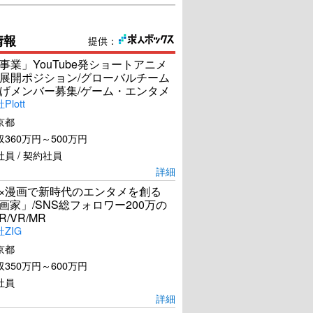
情報
提供：
事業」YouTube発ショートアニメ
展開ポジション/グローバルチーム
げメンバー募集/ゲーム・エンタメ
lott
京都
360万円～500万円
員 / 契約社員
詳細
I×漫画で新時代のエンタメを創る
漫画家」/SNS総フォロワー200万の
R/VR/MR
ZIG
京都
350万円～600万円
社員
詳細