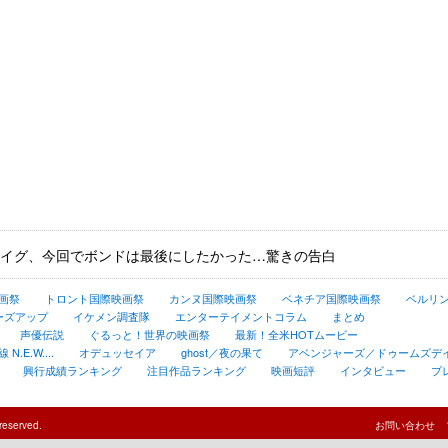
イグ、今回でボンドは最後にしたかった…驚きの告白
画祭
トロント国際映画祭
カンヌ国際映画祭
ベネチア国際映画祭
ベルリ
ーズアップ
イケメン調査隊
エンターテイメントコラム
まとめ
声優伝説
ぐるっと！世界の映画祭
最新！全米HOTムービー
.E.W....
オデュッセイア
ghost／夜の果て
アベンジャーズ／ドゥームズデ
興行成績ランキング
注目作品ランキング
映画短評
インタビュー
プ
reserved.
お問い合わせ