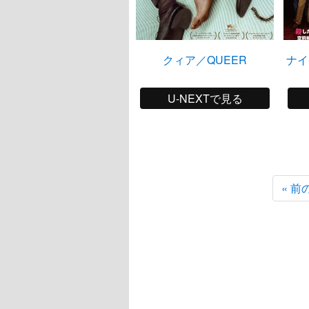
クィア／QUEER
ナイ
U-NEXTで見る
« 前