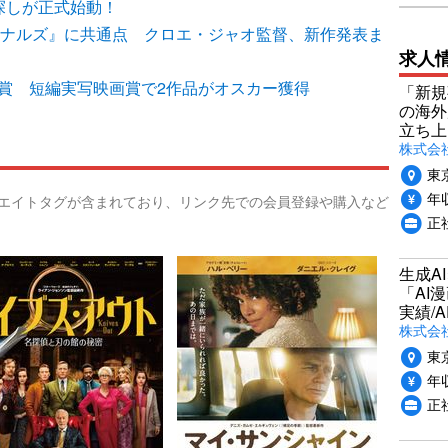
探しが正式始動！
ーナルズ』に共通点 クロエ・ジャオ監督、新作発表ま
求人
】
受賞 短編実写映画賞で2作品がオスカー獲得
「新規
の海外
立ち上
株式会社P
東
年収
リエイトタグが含まれており、リンク先での会員登録や購入など
正社
生成A
「AI
実績/A
株式会社
東
年収
正