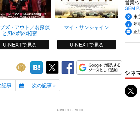
営業/
GEM P
東
年収
ブズ・アウト／名探偵
マイ・サンシャイン
0
正
と刃の館の秘密
U-NEXTで見る
U-NEXTで見る
シネ
の記事
次の記事 »
ADVERTISEMENT