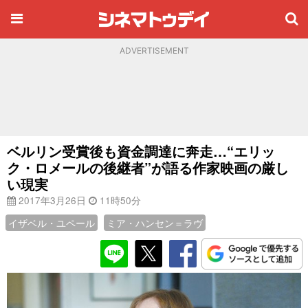
ADVERTISEMENT
ベルリン受賞後も資金調達に奔走…“エリッ
ク・ロメールの後継者”が語る作家映画の厳し
い現実
2017年3月26日
11時50分
イザベル・ユペール
ミア・ハンセン＝ラヴ