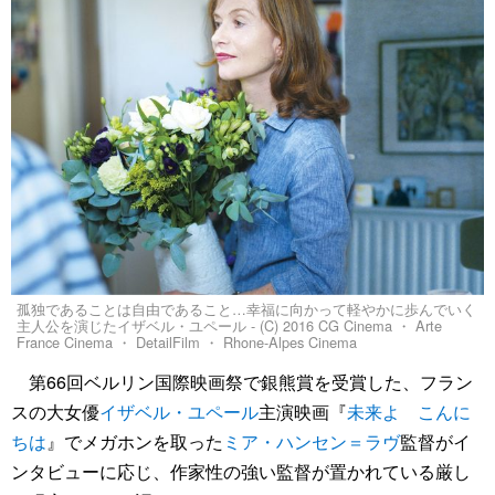
孤独であることは自由であること…幸福に向かって軽やかに歩んでいく
主人公を演じたイザベル・ユペール - (C) 2016 CG Cinema ・ Arte
France Cinema ・ DetailFilm ・ Rhone-Alpes Cinema
第66回ベルリン国際映画祭で銀熊賞を受賞した、フラン
スの大女優
イザベル・ユペール
主演映画『
未来よ こんに
ちは
』でメガホンを取った
ミア・ハンセン＝ラヴ
監督がイ
ンタビューに応じ、作家性の強い監督が置かれている厳し