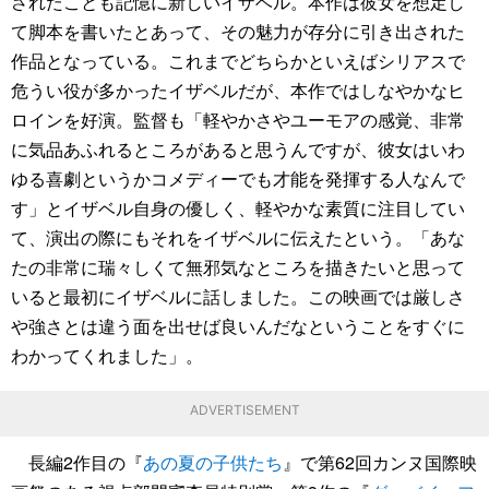
されたことも記憶に新しいイザベル。本作は彼女を想定し
て脚本を書いたとあって、その魅力が存分に引き出された
作品となっている。これまでどちらかといえばシリアスで
危うい役が多かったイザベルだが、本作ではしなやかなヒ
ロインを好演。監督も「軽やかさやユーモアの感覚、非常
に気品あふれるところがあると思うんですが、彼女はいわ
ゆる喜劇というかコメディーでも才能を発揮する人なんで
す」とイザベル自身の優しく、軽やかな素質に注目してい
て、演出の際にもそれをイザベルに伝えたという。「あな
たの非常に瑞々しくて無邪気なところを描きたいと思って
いると最初にイザベルに話しました。この映画では厳しさ
や強さとは違う面を出せば良いんだなということをすぐに
わかってくれました」。
ADVERTISEMENT
長編2作目の『
あの夏の子供たち
』で第62回カンヌ国際映