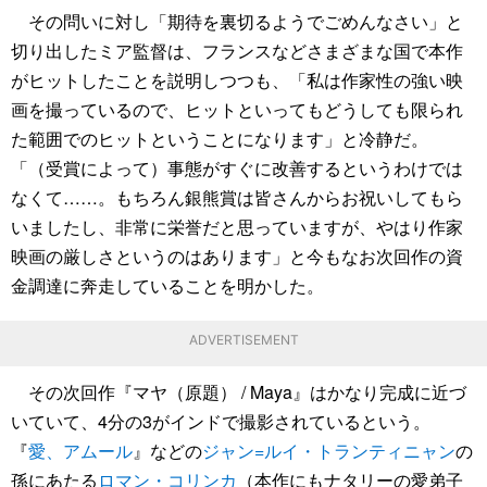
その問いに対し「期待を裏切るようでごめんなさい」と
切り出したミア監督は、フランスなどさまざまな国で本作
がヒットしたことを説明しつつも、「私は作家性の強い映
画を撮っているので、ヒットといってもどうしても限られ
た範囲でのヒットということになります」と冷静だ。
「（受賞によって）事態がすぐに改善するというわけでは
なくて……。もちろん銀熊賞は皆さんからお祝いしてもら
いましたし、非常に栄誉だと思っていますが、やはり作家
映画の厳しさというのはあります」と今もなお次回作の資
金調達に奔走していることを明かした。
ADVERTISEMENT
その次回作『マヤ（原題） / Maya』はかなり完成に近づ
いていて、4分の3がインドで撮影されているという。
『
愛、アムール
』などの
ジャン=ルイ・トランティニャン
の
孫にあたる
ロマン・コリンカ
（本作にもナタリーの愛弟子