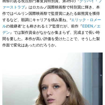
画祭のある視点部門審査員特別賞、第3作の『
グッバイ・フ
ァーストラブ
』はロカルノ国際映画祭で特別賞に輝き、本
作ではベルリン国際映画祭で監督賞にあたる銀熊賞を獲得
するなど、順調にキャリアを積み重ね、“
エリック・ロメー
ル
の後継者”とも称されるミア監督だが、前作『
EDEN／エ
デン
』では製作資金がなかなか集まらず、完成まで長い時
間を要した。本作が高い評価を受けたことで、そうした製
作面で変化はあったのだろうか。