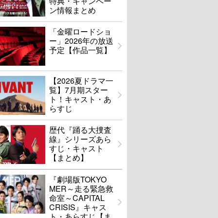
特典・キャンペー
ン情報まとめ
「金曜ロードショ
ー」2026年の放送
予定【作品一覧】
【2026夏ドラマ一
覧】7月期スター
ト！キャスト・あ
らすじ
歴代『踊る大捜査
線』シリーズあら
すじ・キャスト
【まとめ】
『劇場版TOKYO
MER～走る緊急救
命室～CAPITAL
CRISIS』キャス
ト・あらすじ【ま