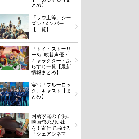
とめ】
「ラヴ上等」シー
ズン2メンバー
【一覧】
『トイ・ストーリ
ー5』吹替声優・
キャラクター・あ
らすじ一覧【最新
情報まとめ】
実写『ブルーロッ
ク』キャスト【ま
とめ】
困窮家庭の子供に
映画館の思い出
を！寄付で届ける
「シェアシネマ」