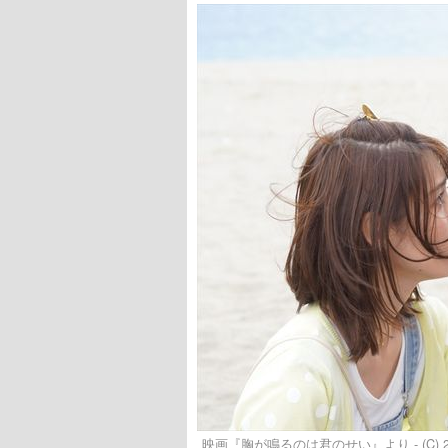
映画『胸が鳴るのは君のせい』より - (C