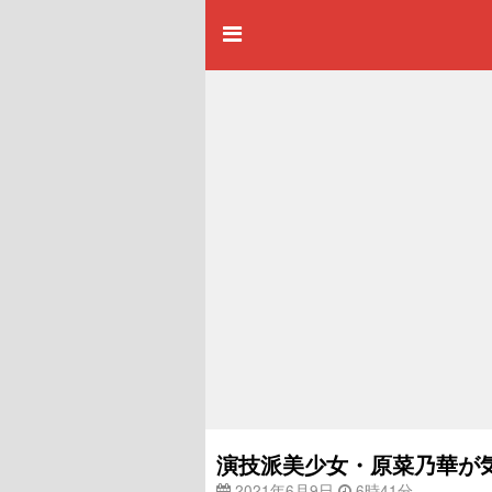
演技派美少女・原菜乃華が
2021年6月9日
6時41分