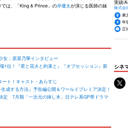
実績/A
「King & Prince」の
岸優太
が演じる医師の妹
株式会社
）
東
年収
正
少女：原菜乃華インタビュー
登場1位！『君と花火と約束と』『オブセッション』新
シネ
スタート！キャスト・あらすじ
を生成する方法』予告編公開＆ワールドプレミア決定！
決定 7月期「一次元の挿し木」日テレ系GP帯ドラマ