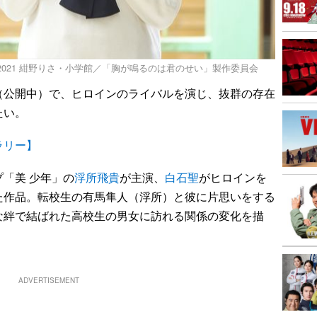
) 2021 紺野りさ・小学館／「胸が鳴るのは君のせい」製作委員会
（公開中）で、ヒロインのライバルを演じ、抜群の存在
たい。
ラリー】
「美 少年」の
浮所飛貴
が主演、
白石聖
がヒロインを
た作品。転校生の有馬隼人（浮所）と彼に片思いをする
な絆で結ばれた高校生の男女に訪れる関係の変化を描
ADVERTISEMENT