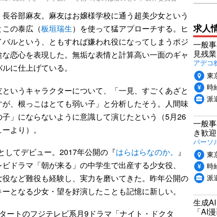
長谷部麻友。麻友はお嬢様学校に通う超美少女という
求人
とこの泰広（
板垣瑞生
）を使って猛アプローチする。ヒ
イバルという、ともすれば嫌われ役になってしまうポジ
一般事
見残業
途な恋心を表現した。無垢な表情と計算高い一面のギャ
アデコ
バルに仕上げている。
東
時給
というキャラクターについて、「一見、すごくあざと
派
すが、根っこはとても弱い子」と分析したそう。人間味
子」にならないように意識して演じたという（5月26
一般事
ューより）。
き歓迎
パーソ
としてデビュー。2017年公開の『
はらはらなのか。
』
東
レビドラマ「朝が来る」の中学生で出産する少女役、
時給
派
女役など難役も経験し、実力を磨いてきた。昨年公開の
キーとなる少女・望を好演したことも記憶に新しい。
生成A
「AI
スタートのフジテレビ系月9ドラマ「ナイト・ドクタ