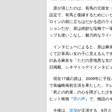
原が演じたのは、有馬の元彼女・
設定で、有馬と復縁するためにい
ロインの前に立ちはだかる恋のラ
ションだが、原は絶妙な塩梅で一
ップも使いこなし、魅力的なライ
インタビューによると、原は麻友
くて計算高い女の子に見えるんで
のある麻友を「ただの意地悪な女の
日掲載、シネマトゥデイインタビ
現在17歳の原は、2009年に子役
で長編映画初主演を果たした。テ
「死との約束」の心を閉ざした少
ヒット映画『
罪の声
』で、物語の
今後は、
波瑠
が主演する、6月