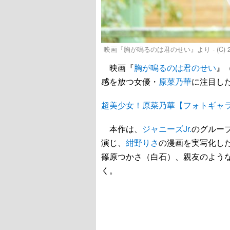
映画『胸が鳴るのは君のせい』より - (C
映画『
胸が鳴るのは君のせい
』
感を放つ女優・
原菜乃華
に注目し
超美少女！原菜乃華【フォトギャ
本作は、
ジャニーズJr.
のグループ
演じ、
紺野りさ
の漫画を実写化し
篠原つかさ（白石）、親友のよう
く。