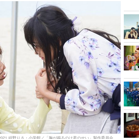
) 2021 紺野りさ・小学館／「胸が鳴るのは君のせい」製作委員会