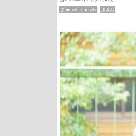
@munekimi_movie
胸きみ