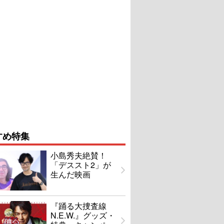
すめ特集
小島秀夫絶賛！
「デススト2」が
生んだ映画
『踊る大捜査線
N.E.W.』グッズ・