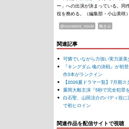
ー」への出演が決まっている。同作では、
役を務める。（編集部・小山美咲
@munekimi_movie
胸きみ
関連記事
可憐でいながら力強い実力派美
『キングダム 魂の決戦』が初
作3本がランクイン
【2026夏ドラマ一覧】7月期
重岡大毅主演『5秒で完全犯罪
白石聖、山田涼介のバディ役に
で初ヒロイン
関連作品を配信サイトで視聴