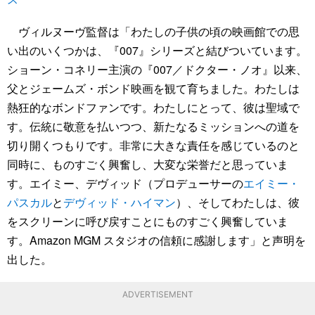
ヴィルヌーヴ監督は「わたしの子供の頃の映画館での思
い出のいくつかは、『007』シリーズと結びついています。
ショーン・コネリー主演の『007／ドクター・ノオ』以来、
父とジェームズ・ボンド映画を観て育ちました。わたしは
熱狂的なボンドファンです。わたしにとって、彼は聖域で
す。伝統に敬意を払いつつ、新たなるミッションへの道を
切り開くつもりです。非常に大きな責任を感じているのと
同時に、ものすごく興奮し、大変な栄誉だと思っていま
す。エイミー、デヴィッド（プロデューサーの
エイミー・
パスカル
と
デヴィッド・ハイマン
）、そしてわたしは、彼
をスクリーンに呼び戻すことにものすごく興奮していま
す。Amazon MGM スタジオの信頼に感謝します」と声明を
出した。
ADVERTISEMENT