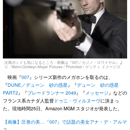
次期ボンドも気になるところ - 画像は『007／カジノ・ロワイヤル』よ
り - Metro-Goldwyn-Mayer Pictures / Photofest / ゲッティ イメージズ
映画『
007
』シリーズ新作のメガホンを取るのは、
『
DUNE／デューン 砂の惑星
』『
デューン 砂の惑星
PART2
』『
ブレードランナー 2049
』『
メッセージ
』などの
フランス系カナダ人監督
ドゥニ・ヴィルヌーヴ
に決まっ
た。現地時間25日、Amazon MGM スタジオが発表した。
【画像】圧巻の美…『007』で話題の美女アナ・デ・アルマ
ス