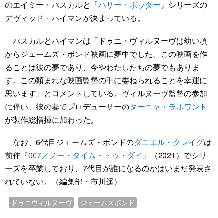
のエイミー・パスカルと『
ハリー・ポッター
』シリーズの
デヴィッド・ハイマンが決まっている。
パスカルとハイマンは「ドゥニ・ヴィルヌーヴは幼い頃
からジェームズ・ボンド映画に夢中でした。この映画を作
ることは彼の夢であり、今やわたしたちの夢でもありま
す。この類まれな映画監督の手に委ねられることを幸運に
思います」とコメントしている。ヴィルヌーヴ監督の参加
に伴い、彼の妻でプロデューサーの
ターニャ・ラポワント
が製作総指揮に加わった。
なお、6代目ジェームズ・ボンドの
ダニエル・クレイグ
は
前作『
007／ノー・タイム・トゥ・ダイ
』（2021）でシリ
ーズを卒業しており、7代目が誰になるのかはいまだ発表さ
れていない。（編集部・市川遥）
ドゥニヴィルヌーヴ
ジェームズボンド