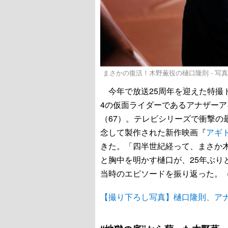
まさかの復活！木野薫役の樋口隆則 - 写
今年で放送25周年を迎えた特撮ドラ
4の仮面ライダーであるアナザー
（67）。テレビシリーズで衝撃の
念して製作された新作映画『
アギ
きた。「四半世紀経って、まさか
と胸中を明かす樋口が、25年ぶり
当時のエピソードを振り返った。
【撮り下ろし写真】樋口隆則、ア