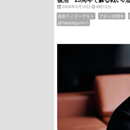
2026年5月10日
8時10分
仮面ライダーアギト
アギト25周年
@TakaHiguchi11