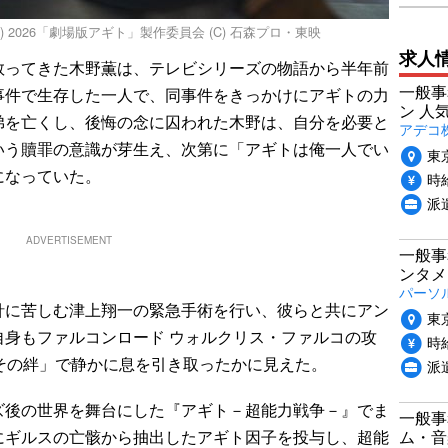
) 2026「劇場版アギト」製作委員会 (C) 石森プロ・東映
求人
ってきた木野薫は、テレビシリーズの物語から半年前
一般事
事件で生存した一人で、同事件をきっかけにアギトの力
ン 人
弟を亡くし、後悔の念に囚われた木野は、自分を必要と
アデコ
いう贖罪の意識が芽生え、次第に「アギトは俺一人でい
東
になっていた。
時給
派
ADVERTISEMENT
一般事
ンタメ
パーソ
に苦しむ津上翔一の緊急手術を行い、彼らと共にアン
東
自身もファルコンロード ウォルクリス・ファルコの攻
時給
その絆」で静かに息を引き取ったかに見えた。
派
後の世界を舞台にした『アギト－超能力戦争－』でま
一般事
ム・音
にギルスの亡骸から抽出したアギト因子を投与し、超能