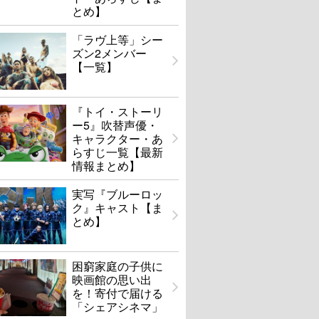
とめ】
「ラヴ上等」シー
ズン2メンバー
【一覧】
『トイ・ストーリ
ー5』吹替声優・
キャラクター・あ
らすじ一覧【最新
情報まとめ】
実写『ブルーロッ
ク』キャスト【ま
とめ】
困窮家庭の子供に
映画館の思い出
を！寄付で届ける
「シェアシネマ」