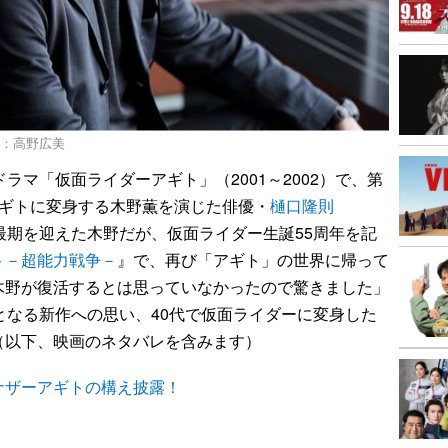
真：高野広美
マ「仮面ライダーアギト」（2001～2002）で、第
アギトに変身する木野薫を演じた俳優・
樋口隆則
最期を迎えた木野だが、仮面ライダー生誕55周年を記
ト－超能力戦争－
』で、再び「アギト」の世界に帰って
木野が復活するとは思っていなかったので驚きました」
となる新作への思い、40代で仮面ライダーに変身した
（以下、映画のネタバレを含みます）
ナザーアギトの構え披露！