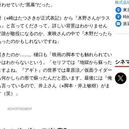
株式会
わせていた“黒幕”だった。
東
時給
（※崎はたつさきが正式表記）から『木野さんがラス
派
ら』と言ってくださって。詳しい背景はわかりません
で誰が敵役になるのか、東映さんの中で『木野だったら
あったのかもしれないですね」
きたのか……。樋口も「映画の脚本でも触れられてい
シネ
ーはわからないという。「セリフでは『地獄から蘇った
ますよね。『アギト』の世界では葦原涼／仮面ライダー
も何かしらの形で蘇ったんだと思います。最後には『俺
も言っているので、井上さん（※脚本・井上敏樹）がま
す（笑）」
ADVERTISEMENT