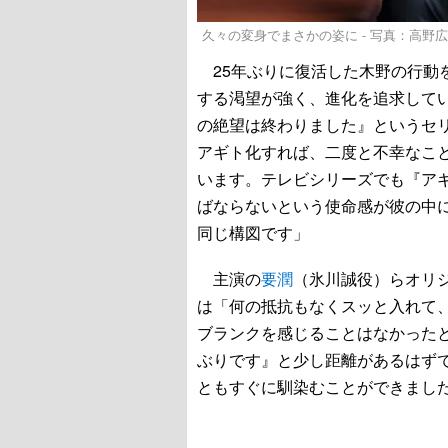
久々の変身でまさかの姿に - 写真：高野
25年ぶりに復活した木野の行動
する渇望が強く、進化を追求して
の絶望は終わりました』というセ
アギト化すれば、二度と不幸なこ
います。テレビシリーズでも『ア
ばならないという使命感が彼の中
同じ構図です」
主演の
要潤
（氷川誠役）らオリ
は「何の抵抗もなくスッと入れて
ブランクを感じることはなかったと
ぶりです』と少し距離があるはず
ともすぐに馴染むことができまし