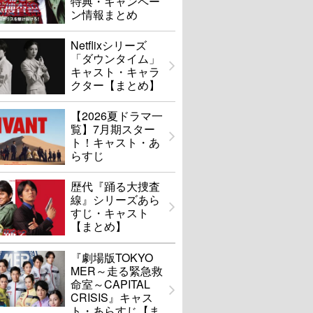
特典・キャンペー
ン情報まとめ
Netflixシリーズ
「ダウンタイム」
キャスト・キャラ
クター【まとめ】
【2026夏ドラマ一
覧】7月期スター
ト！キャスト・あ
らすじ
歴代『踊る大捜査
線』シリーズあら
すじ・キャスト
【まとめ】
『劇場版TOKYO
MER～走る緊急救
命室～CAPITAL
CRISIS』キャス
ト・あらすじ【ま