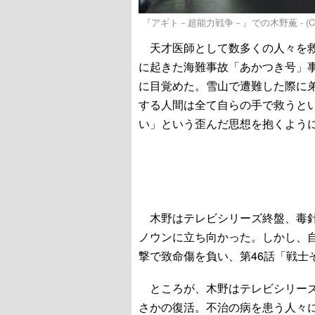
『アギト－超能力戦争－』での木野薫 - (C
天才医師として数多くの人々を救
に起きた海難事故「あかつき号」
に目覚めた。雪山で遭難した際に
する人間は全て自らの手で救うと
い」という歪んだ思想を抱くよう
木野はテレビシリーズ終盤、毒針
ノウンに立ち向かった。しかし、
撃で致命傷を負い、第46話「戦士
ところが、木野はテレビシリーズ
さかの復活。不治の病を患う人々