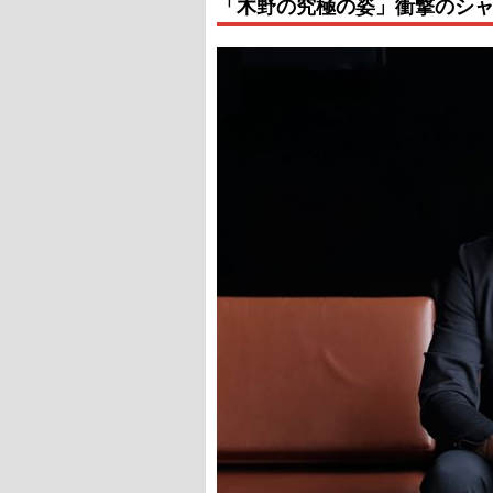
「木野の究極の姿」衝撃のシ