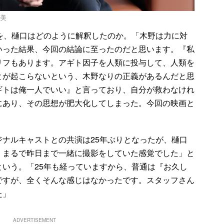
広美
を、樋口はどのように解釈したのか。「木野は力に対
いった結果、今回の結論に至ったのだと思います。『私
リフもあります。アギト因子を人類に投与して、人類を
とが起こらないという、木野なりの正義があるんだと思
ギトは俺一人でいい』と言っており、自分が救わなけれ
にあり、その思想が肥大化してしまった。今回の映画と
ジナルキャストとの共演は25年ぶりとなったが、樋口
、まるで昨日まで一緒に撮影をしていた感覚でした」と
いう。「25年も経っていますから、普通は『お久し
ですが、全くそんな感じはなかったです。スタッフさん
た」
ADVERTISEMENT