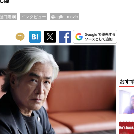
樋口隆則
インタビュー
@agito_movie
おす