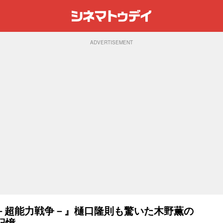
ADVERTISEMENT
－超能力戦争－』樋口隆則も驚いた木野薫の
記憶