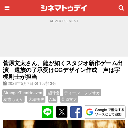
ADVERTISEMENT
菅原文太さん、龍が如くスタジオ新作ゲーム出
演 遺族の了承受けCGデザイン作成 声は宇
梶剛士が担当
2026年5月7日
15時13分
StrangerThanHeaven
城田優
ディーン・フジオカ
穂志もえか
大塚明夫
Ado
菅原文太