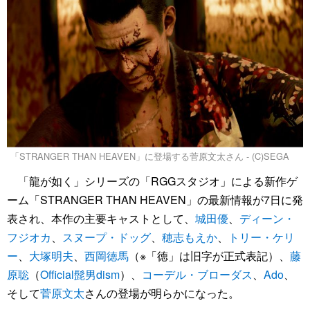
「STRANGER THAN HEAVEN」に登場する菅原文太さん - (C)SEGA
「龍が如く」シリーズの「RGGスタジオ」による新作ゲ
ーム「STRANGER THAN HEAVEN」の最新情報が7日に発
表され、本作の主要キャストとして、
城田優
、
ディーン・
フジオカ
、
スヌープ・ドッグ
、
穂志もえか
、
トリー・ケリ
ー
、
大塚明夫
、
西岡徳馬
（※「徳」は旧字が正式表記）、
藤
原聡
（
Official髭男dism
）、
コーデル・ブローダス
、
Ado
、
そして
菅原文太
さんの登場が明らかになった。