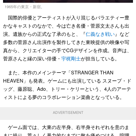
1965年の東京・新宿。
国際的俳優とアーティストが入り混じるバラエティー豊
かなキャストのなかで、今は亡き名優・菅原文太さんも出
演。遺族からの正式な了承のもと、『
仁義なき戦い
』など
多数の菅原さん出演作を製作してきた東映提供の映像や写
真から、クリエイターの手でCGデザインを作成。音声は、
菅原さんと縁の深い俳優・
宇梶剛士
が担当している。
また、本作のメインテーマ「STRANGER THAN
HEAVEN」も発表。ゲームにも出演している スヌープ・ド
ッグ、藤原聡、Ado、トリー・ケリーという、4人のアーテ
ィストによる夢のコラボレーション楽曲となっている。
ADVERTISEMENT
ゲーム面では、大東の左半身、右半身それぞれを意のま
まに操り、荒々しく暴力的なまでに敵を痛めつける、喧嘩