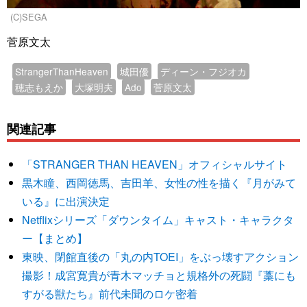
(C)SEGA
菅原文太
StrangerThanHeaven
城田優
ディーン・フジオカ
穂志もえか
大塚明夫
Ado
菅原文太
関連記事
「STRANGER THAN HEAVEN」オフィシャルサイト
黒木瞳、西岡徳馬、吉田羊、女性の性を描く『月がみて
いる』に出演決定
Netflixシリーズ「ダウンタイム」キャスト・キャラクタ
ー【まとめ】
東映、閉館直後の「丸の内TOEI」をぶっ壊すアクション
撮影！成宮寛貴が青木マッチョと規格外の死闘『藁にも
すがる獣たち』前代未聞のロケ密着