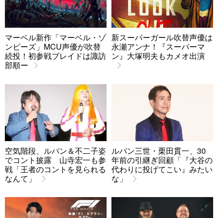
マーベル新作「マーベル・ゾ
新スーパーガール吹替声優は
ンビーズ」MCU声優が吹替
永瀬アンナ！『スーパーマ
続投！初参戦ブレイドは諏訪
ン』大塚明夫もカメオ出演
部順ー
空気階段、ルパン＆不二子姿
ルパン三世・栗田貫一、30
でコント披露 山寺宏一も参
年前の引継ぎ回顧「『大谷の
戦「王者のコントを見られる
代わりに投げてこい』みたい
なんて」
な」