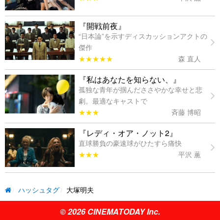
『開戦前夜』
“日本論”を示すディスカッションアクトの
傑作
★★★★★
森 直人
『私はあなたを知らない、』
孤独な青年が掴んだささやかな幸せと悲
劇。最適なキャストで
★★★
斉藤 博昭
『レディ・オア・ノット2』
直球勝負の豪速球がひたすら痛快
★★★
平沢 薫
ハッシュタグ
大塚明夫
© 2026 CINEMATODAY Inc.