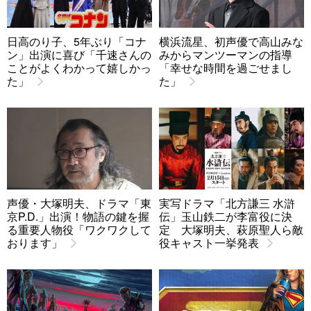
日高のり子、5年ぶり「コナ
横浜流星、初声優で高山みな
ン」出演に喜び「千速さんの
みからマンツーマンの指導
ことがよくわかって嬉しかっ
「幸せな時間を過ごせまし
た」
た」
声優・大塚明夫、ドラマ「東
実写ドラマ「北方謙三 水滸
京P.D.」出演！物語の鍵を握
伝」玉山鉄二が李富役に決
る重要人物役「ワクワクして
定 大塚明夫、萩原聖人ら敵
おります」
役キャスト一挙発表