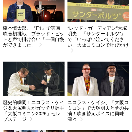
森本慎太郎、『F1』で実写
“レッド・ガーディアン”大塚
吹替初挑戦 ブラッド・ピッ
明夫、『サンダーボルツ*』
トと声で掛け合い「一個自慢
で「いっぱい泣いてくださ
ができました」
い」大阪コミコンで呼びかけ
歴史的瞬間！ニコラス・ケイ
ニコラス・ケイジ、「大阪コ
ジ＆大塚明夫がガッチリ握手
ミコン」で大塚明夫と夢の共
「大阪コミコン2025」セレ
演！吹き替えボイスに興味
ブステージ
津々