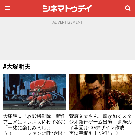
ADVERTISEMENT
#大塚明夫
大塚明夫「攻殻機動隊」新作
菅原文太さん、龍が如くスタ
アニメにマレス大佐役で参加
ジオ新作ゲーム出演 遺族の
「一緒に楽しみましょ
了承受けCGデザイン作成
う！！！」ファンに呼び掛け
声は宇梶剛士が担当