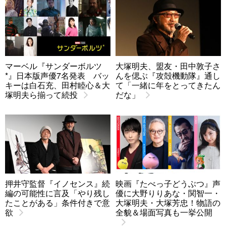
マーベル『サンダーボルツ
大塚明夫、盟友・田中敦子さ
*』日本版声優7名発表 バッ
んを偲ぶ『攻殻機動隊』通し
キーは白石充、田村睦心＆大
て「一緒に年をとってきたん
塚明夫ら揃って続投
だな」
押井守監督『イノセンス』続
映画『たべっ子どうぶつ』声
編の可能性に言及「やり残し
優に大野りりあな・関智一・
たことがある」条件付きで意
大塚明夫・大塚芳忠！物語の
欲
全貌＆場面写真も一挙公開