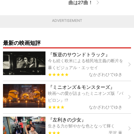
曲は27曲！
ADVERTISEMENT
最新の映画短評
『叛逆のサウンドトラック』
今も続く欧米による植民地主義の断片を
暴くビジュアル・エッセイ
★★★★★
なかざわひでゆき
『ミニオンズ＆モンスターズ』
映画への愛が詰まったミニオンズ版『バ
ビロン』!?
★★★★
なかざわひでゆき
『左利きの少女』
生きる力が鮮やかな色となって輝く
★★★
平沢 薫