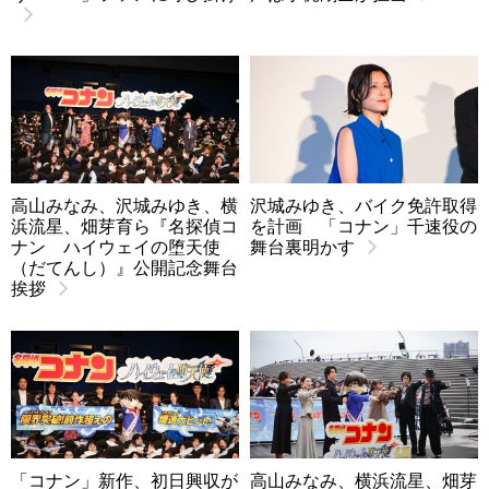
高山みなみ、沢城みゆき、横
沢城みゆき、バイク免許取得
浜流星、畑芽育ら『名探偵コ
を計画 「コナン」千速役の
ナン ハイウェイの堕天使
舞台裏明かす
（だてんし）』公開記念舞台
挨拶
「コナン」新作、初日興収が
高山みなみ、横浜流星、畑芽