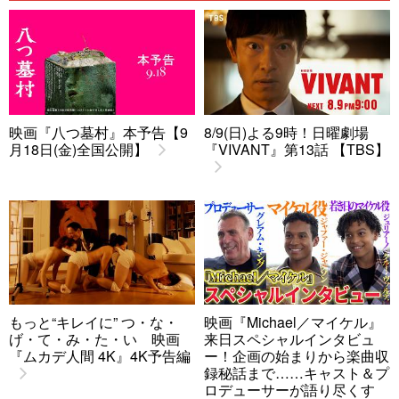
映画『八つ墓村』本予告【9
8/9(日)よる9時！日曜劇場
月18日(金)全国公開】
『VIVANT』第13話 【TBS】
もっと“キレイに” つ・な・
映画『Michael／マイケル』
げ・て・み・た・い 映画
来日スペシャルインタビュ
『ムカデ人間 4K』4K予告編
ー！企画の始まりから楽曲収
録秘話まで……キャスト＆プ
ロデューサーが語り尽くす