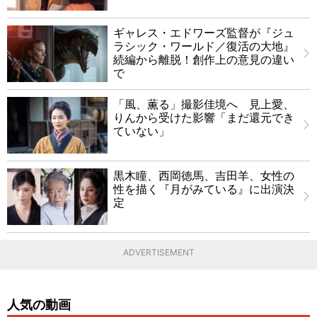
ギャレス・エドワーズ監督が『ジュ
ラシック・ワールド／復活の大地』
続編から離脱！創作上の意見の違い
で
「風、薫る」撮影佳境へ 見上愛、
りんから受けた影響「まだ還元でき
ていない」
黒木瞳、西岡徳馬、吉田羊、女性の
性を描く『月がみている』に出演決
定
ADVERTISEMENT
人気の動画