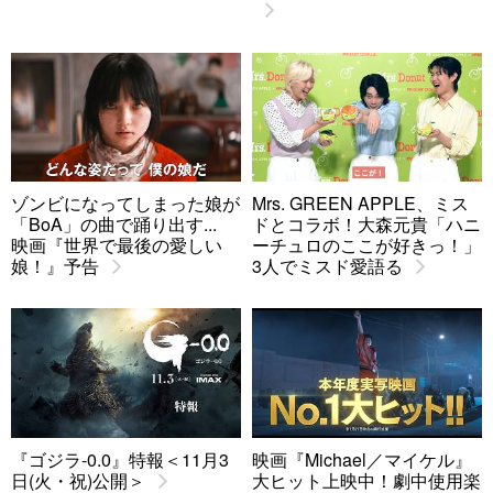
ゾンビになってしまった娘が
Mrs. GREEN APPLE、ミス
「BoA」の曲で踊り出す...
ドとコラボ！大森元貴「ハニ
映画『世界で最後の愛しい
ーチュロのここが好きっ！」
娘！』予告
3人でミスド愛語る
『ゴジラ-0.0』特報＜11月3
映画『Michael／マイケル』
日(火・祝)公開＞
大ヒット上映中！劇中使用楽