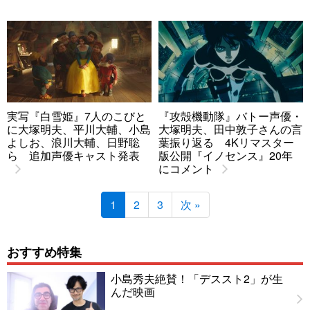
実写『白雪姫』7人のこびと
『攻殻機動隊』バトー声優・
に大塚明夫、平川大輔、小島
大塚明夫、田中敦子さんの言
よしお、浪川大輔、日野聡
葉振り返る 4Kリマスター
ら 追加声優キャスト発表
版公開『イノセンス』20年
にコメント
1
2
3
次 »
おすすめ特集
小島秀夫絶賛！「デススト2」が生
んだ映画