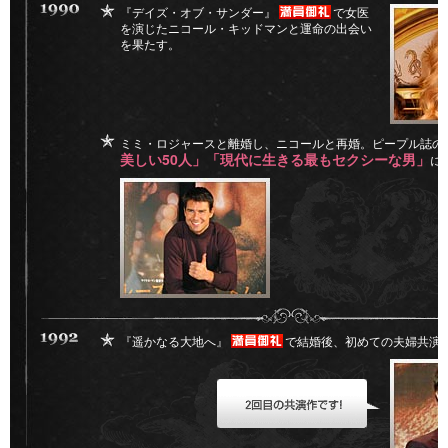
『デイズ・オブ・サンダー』
で女医
を演じたニコール・キッドマンと運命の出会い
を果たす。
ミミ・ロジャースと離婚し、ニコールと再婚。ピープル誌の
美しい50人」「現代に生きる最もセクシーな男」
に
『遥かなる大地へ』
で結婚後、初めての夫婦共演