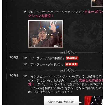
クルーズ/ワ
プロデューサーのポーラ・ワグナーとともに
クションを設立！
『ザ・ファーム/法律事務所』
『ア・フュー・グッドメン』
『インタビュー・ウィズ・ヴァンパイア』で、原作者のアン
完成した作品を観
イメージに合わないと大反対！ しかし
賛！
デイリー・バラエティー誌に7,740ドル（約69万6,6
ージの広告を掲載してお詫びをする。ちなみに共演したキル
は、その後大スターになりました！