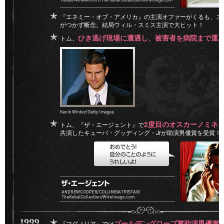
『エネミー・オブ・アメリカ』の主演オファーがくるも、ス
がつかず断念。結局ウィル・スミス主演で大ヒット！
ひき逃げ現場に遭遇し、被害者を病院まで運
トム、
2度目のオスカーノミネ
トム、『ザ・エージェント』で
共演したキューバ・グッディング・Jrが助演男優賞を受賞！
ゴールデングローブ賞助演男優賞
『マグノリア』では