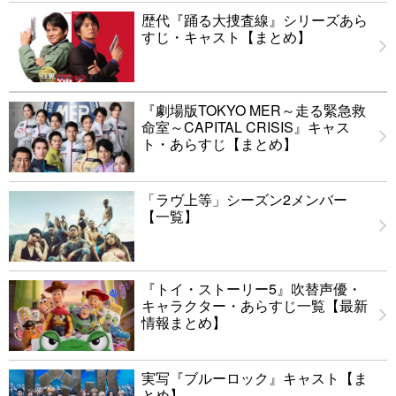
歴代『踊る大捜査線』シリーズあら
すじ・キャスト【まとめ】
『劇場版TOKYO MER～走る緊急救
命室～CAPITAL CRISIS』キャス
ト・あらすじ【まとめ】
「ラヴ上等」シーズン2メンバー
【一覧】
『トイ・ストーリー5』吹替声優・
キャラクター・あらすじ一覧【最新
情報まとめ】
実写『ブルーロック』キャスト【ま
とめ】