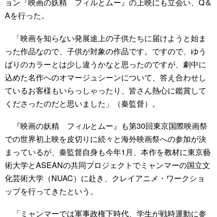
ョン『映画の妖精 フィルとムー』の上映にも立会い、Q＆
Aを行った。
「映画を知らない発展途上の子供たちに届けようと始ま
った作品なので、子供が対象の作品です。ですので、ゆう
ばりのカラーとは少し違うかなと思ったのですが、劇中に
込めた名作へのオマージュシーンについて、答え合わせし
ているお客様もいらっしゃったり、皆さん熱心に鑑賞して
くださったのだと思いました」（秦監督）。
『映画の妖精 フィルとムー』も第30回東京国際映画祭
での世界初上映を皮切りに続々と海外映画祭への参加が決
まっているが、秦監督自身も今年1月、本作を教材に東京藝
術大学とASEANの共同プロジェクトでミャンマーの国立文
化芸術大学（NUAC）に赴き、クレイアニメ・ワークショ
ップを行ってきたという。
「ミャンマーでは軍事政権下時代、学生が戦時運動に参