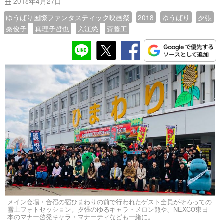
2018年4月27日
ゆうばり国際ファンタスティック映画祭
2018
ゆうばり
夕張
秦俊子
真理子哲也
入江悠
斎藤工
メイン会場・合宿の宿ひまわりの前で行われたゲスト全員がそろっての
雪上フォトセッション。夕張のゆるキャラ・メロン熊や、NEXCO東日
本のマナー啓発キャラ・マナーティなども一緒に。