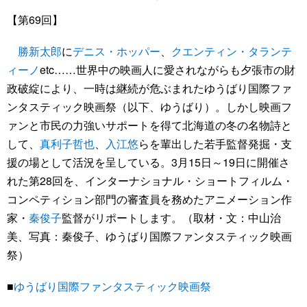
【第69回】
勝新太郎
に
デニス・ホッパー
、
クエンティン・タランテ
ィーノ
etc……世界中の映画人に愛されながらも夕張市の財
政破綻により、一時は継続が危ぶまれたゆうばり国際ファ
ンタスティック映画祭（以下、ゆうばり）。しかし映画フ
ァンと市民の力強いサポートを得て北海道の冬の名物詩と
して、
真利子哲也
、
入江悠
らを輩出した若手監督発掘・支
援の場として活況を呈している。3月15日～19日に開催さ
れた第28回を、インターナショナル・ショートフィルム・
コンペティション部門の審査員を務めたアニメーション作
家・
秦俊子
監督がリポートします。（取材・文：中山治
美、写真：秦俊子、ゆうばり国際ファンタスティック映画
祭）
■
ゆうばり国際ファンタスティック映画祭