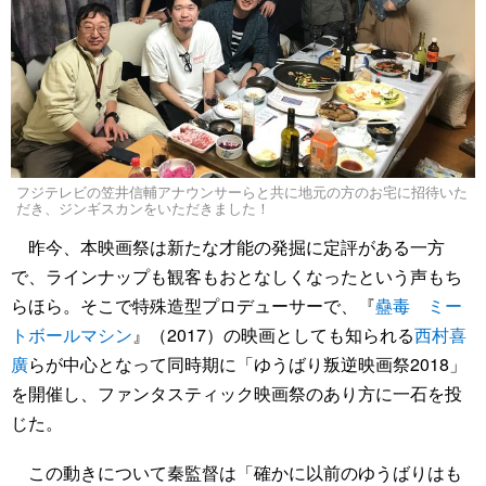
フジテレビの笠井信輔アナウンサーらと共に地元の方のお宅に招待いた
だき、ジンギスカンをいただきました！
昨今、本映画祭は新たな才能の発掘に定評がある一方
で、ラインナップも観客もおとなしくなったという声もち
らほら。そこで特殊造型プロデューサーで、『
蠱毒 ミー
トボールマシン
』（2017）の映画としても知られる
西村喜
廣
らが中心となって同時期に「ゆうばり叛逆映画祭2018」
を開催し、ファンタスティック映画祭のあり方に一石を投
じた。
この動きについて秦監督は「確かに以前のゆうばりはも