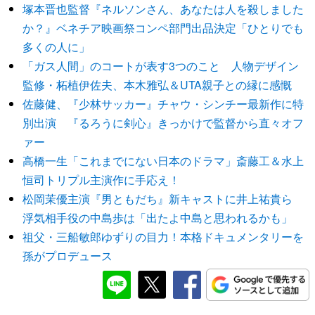
塚本晋也監督『ネルソンさん、あなたは人を殺しました
か？』ベネチア映画祭コンペ部門出品決定「ひとりでも
多くの人に」
「ガス人間」のコートが表す3つのこと 人物デザイン
監修・柘植伊佐夫、本木雅弘＆UTA親子との縁に感慨
佐藤健、『少林サッカー』チャウ・シンチー最新作に特
別出演 『るろうに剣心』きっかけで監督から直々オフ
ァー
高橋一生「これまでにない日本のドラマ」斎藤工＆水上
恒司トリプル主演作に手応え！
松岡茉優主演『男ともだち』新キャストに井上祐貴ら
浮気相手役の中島歩は「出たよ中島と思われるかも」
祖父・三船敏郎ゆずりの目力！本格ドキュメンタリーを
孫がプロデュース