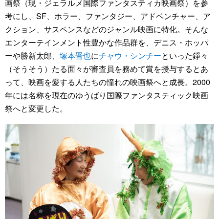
画祭（現・ジェラルメ国際ファンタスティカ映画祭）を参
考にし、SF、ホラー、ファンタジー、アドベンチャー、ア
クション、サスペンスなどのジャンル映画に特化。そんな
エンターテインメント性豊かな作品群を、デニス・ホッパ
ーや勝新太郎、
塚本晋也
に
チャウ・シンチー
といった錚々
（そうそう）たる面々が審査員を務めて賞を授与するとあ
って、映画を愛する人たちの憧れの映画祭へと成長。2000
年には名称を現在のゆうばり国際ファンタスティック映画
祭へと変更した。