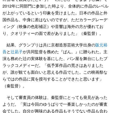
2012年に同部門に参加した時より、全体的に作品のレベル
が上がっているという印象を受けました。日本の作品と外
国作品も、中身に差はないのですが、ただカラーグレーデ
ィング（映像の色彩補正）や音響は海外の方が優れてお
り、クオリティーの面で差がありました」（秦監督）。
結果、グランプリは共に京都造形芸術大学出身の
阪元裕
吾
と
辻凪子
が共同監督を務めた『ぱん。』に贈られた。主
演も務めた辻の実体験を基にした、パン屋を舞台にしたブ
ラックコメディーだ。「低予算作品の荒さはありました
が、誰が観ても面白いと思える作品でした。この映画祭な
らではの作品に賞を授与することができたと思います」
（秦監督）。
そして審査員の体験は、秦監督にとっても発見があった
ようだ。「実は今回のゆうばりで一番楽しかったのが審査
会でした。自分が興味のある作品もそうでない作品も合わ