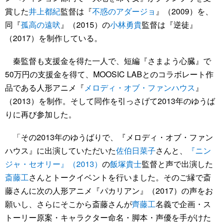
賞した
井上都紀
監督は『
不惑のアダージョ
』（2009）を、
同『
孤高の遠吠
』（2015）の
小林勇貴
監督は『逆徒』
（2017）を制作している。
秦監督も支援金を得た一人で、短編『さまよう心臓』で
50万円の支援金を得て、MOOSIC LABとのコラボレート作
品である人形アニメ『
メロディ・オブ・ファンハウス
』
（2013）を制作。そして同作を引っさげて2013年のゆうば
りに再び参加した。
「その2013年のゆうばりで、『メロディ・オブ・ファン
ハウス』に出演していただいた
佐伯日菜子
さんと、
『ニン
ジャ・セオリー』（2013）
の
飯塚貴士
監督と声で出演した
斎藤工
さんとトークイベントを行いました。そのご縁で斎
藤さんに次の人形アニメ『パカリアン』（2017）の声をお
願いし、さらにそこから斎藤さんが
齊藤工
名義で企画・ス
トーリー原案・キャラクター命名・脚本・声優を手がけた