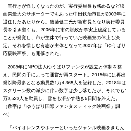
雲行きが怪しくなったのが、実行委員長も務めるなど映
画祭最大のサポーターでもあった中田鉄治市長が2003年に
退任したあたりから。後藤健二氏が新市長となり実行委員
長を引き継ぐも、2006年に市の財政が事実上破綻している
ことが発覚し、市が主体で行っていた映画祭の休止も決
定。それを惜しむ有志が主体となって2007年は「ゆうばり
応援映画祭」も開催された。
2008年にNPO法人ゆうばりファンタが設立と体制を整
え、民間の手によって運営が再スタート。2015年には再出
発以降最多となる動員数1万4,368人を記録した。2018年は
スクリーン数の減少に伴い数字は少し落ちたが、それでも1
万2,522人を動員し、雪をも溶かす熱き5日間を終えた。
（数字は「ゆうばり国際ファンタスティック映画祭」調
べ）
「バイオレンスやホラーといったジャンル映画をきちん