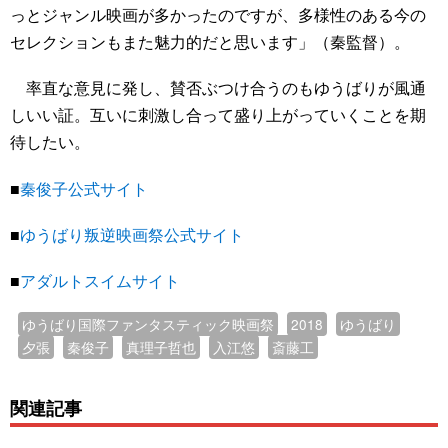
っとジャンル映画が多かったのですが、多様性のある今の
セレクションもまた魅力的だと思います」（秦監督）。
率直な意見に発し、賛否ぶつけ合うのもゆうばりが風通
しいい証。互いに刺激し合って盛り上がっていくことを期
待したい。
■
秦俊子公式サイト
■
ゆうばり叛逆映画祭公式サイト
■
アダルトスイムサイト
ゆうばり国際ファンタスティック映画祭
2018
ゆうばり
夕張
秦俊子
真理子哲也
入江悠
斎藤工
関連記事