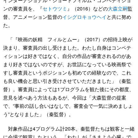
インターナショナル・ショートフィルム・コンペティショ
ンの審査員を、『
セトウツミ
』（2016）などの
大森立嗣
監
督、アニメーション監督の
イシグロキョウヘイ
と共に努め
た。
「『映画の妖精 フィルとムー』（2017）の招待上映が
決まり、審査員の出し受けました。わたし自身はコンペテ
ィションは好きではなく、自分の作品が審査されるのがあ
まり好きではないのですが、お世話になっている映画祭で
すし審査員というポジションも初めての経験なので、これ
も良い機会と思い引き受けさせていただきました」（秦監
督）。審査員によっては1プログラムを観た後にその都度、
意見を述べあう方法もあるが、今回は「大森監督の提案
で、”事前の話し合いはなしで、審査会で一気に決めましょ
う”となりました」（秦監督）。
対象作品は4プログラム計20本。秦監督たちは観客と一緒
に会場で観賞したという。「わたしが『さまよう心臓』で