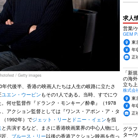
求人
営業/
GEM P
東
年収
正
「新規
st / Getty images
の海外
立ち上
0年代後半、香港の映画人たちは人生の岐路に立たさ
株式会社P
匠
ユエン・ウーピン
もその1人である。当時、すでにウ
東
。何せ監督作『ドランク・モンキー／酔拳』（1978
年収
し、アクション監督としては『ワンス・アポン・ア・タ
正社
（1992年）で
ジェット・リー
と
ドニー・イェン
を指
矢
と共演するなど、まさに香港映画業界の中心人物にし
グラフ
ター/
巨匠、
ブルース・リー
以後の香港アクション映画を作っ