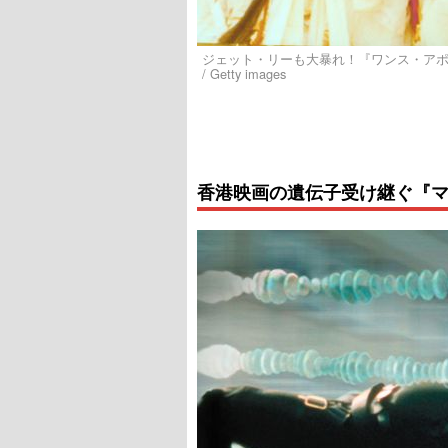
ジェット・リーも大暴れ！『ワンス・アポン・ア
/ Getty images
香港映画の遺伝子受け継ぐ『