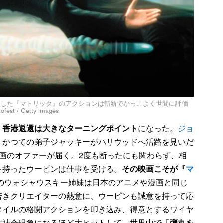
当した『マトリック』のアクションは斬新でかっこよく世間に評価
t / Getty images
り
香港返還は大きなターニングポイント
になった。
ジョ
、かつての弟子ジャッキーがハリウッドへ活路を見いだ
画のオファーが届く。2度も断ったにも関わらず、相
を持ったウーピンは仕事を受ける。
その映画こそが『
マ
督のウォシャウスキー姉妹は日本のアニメや漫画と同じ
若きクリエイターの熱意に、ウーピンも誠意を持って応
タイルの格闘アクションを叩き込み、得意とするワイヤ
は社会現象になるほど大ヒットして、世界中で「
弾丸を