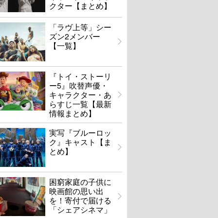
クター【まとめ】
「ラヴ上等」シー
ズン2メンバー
【一覧】
『トイ・ストーリ
ー5』吹替声優・
キャラクター・あ
らすじ一覧【最新
情報まとめ】
実写『ブルーロッ
ク』キャスト【ま
とめ】
困窮家庭の子供に
映画館の思い出
を！寄付で届ける
「シェアシネマ」