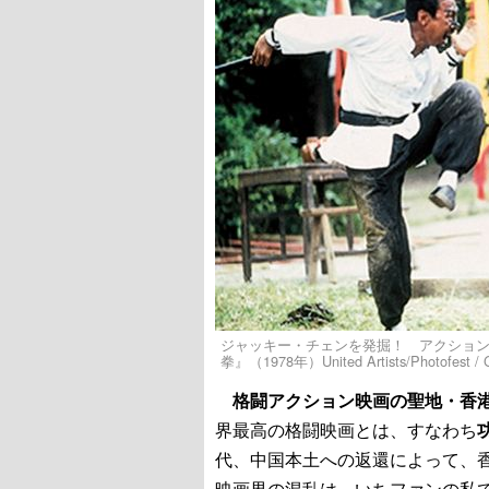
ジャッキー・チェンを発掘！ アクショ
拳』（1978年）United Artists/Photofest / G
格闘アクション映画の聖地・香
界最高の格闘映画とは、すなわち
代、中国本土への返還によって、
映画界の混乱は、いちファンの私