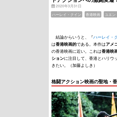
2020年3月31日
ハーレイ・クイン
香港映画
ユエン
結論からいうと、『
ハーレイ・クイ
は
香港映画的
である。本作は
アメ
の香港映画に近い。これは
香港映
ション
に注目して、香港とハリウ
きたい。（加藤よしき）
格闘アクション映画の聖地・