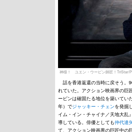
神様！ ユエン・ウーピン師匠！TriStar/Photofe
話を香港返還の当時に戻そう。9
れていた。アクション映画界の巨
ーピンは確固たる地位を築いていた
年）で
ジャッキー・チェン
を発掘
イム・イン・チャイナ／天地大乱』
導している。俳優としても
仲代達
て、アクション映画界の巨匠中の