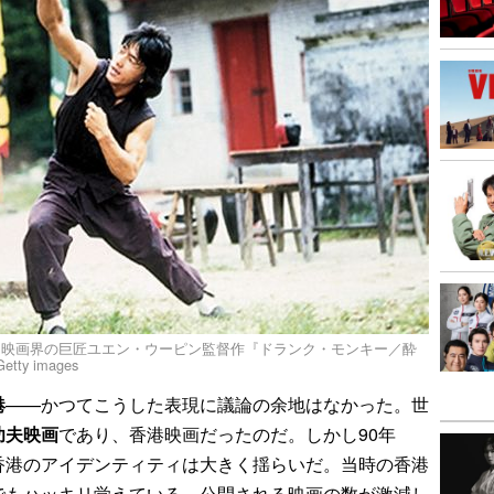
ン映画界の巨匠ユエン・ウーピン監督作『ドランク・モンキー／酔
etty images
港
——かつてこうした表現に議論の余地はなかった。世
功夫映画
であり、香港映画だったのだ。しかし90年
香港のアイデンティティは大きく揺らいだ。当時の香港
でもハッキリ覚えている。公開される映画の数が激減し