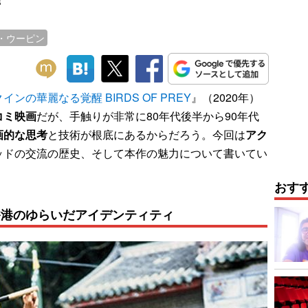
・ウーピン
ンの華麗なる覚醒 BIRDS OF PREY
』（2020年）
コミ映画
だが、手触りが非常に80年代後半から90年代
画的な思考
と技術が根底にあるからだろう。今回は
アク
ッドの交流の歴史、そして本作の魅力について書いてい
おす
香港のゆらいだアイデンティティ