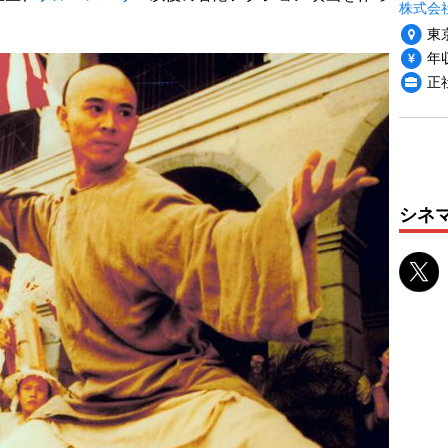
株式会
東
年収
正社
シネ