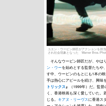
ユエン・ウーピン師匠がアクションを担
され社会現象となった Warner Bros./Photofes
そんなウーピン師匠だが、やは
ン・ウー
を始めとする監督たちや
す中、ウーピンのもとにも1本の映
手は熱心にアピールを続け、興味
トリックス
』
（1999年）だ。監
く、香港映画も深く愛していた。
じる。
キアヌ・リーヴス
に香港ス
ー・アクションを披露した。同作