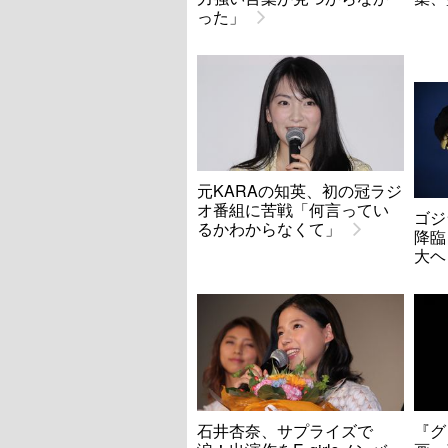
った」
元KARAの知英、初の冠ラジ
オ番組に苦戦「何言ってい
ゴジ
るかわからなくて」
降臨
大ヘ
石井杏奈、サプライズで
『グ