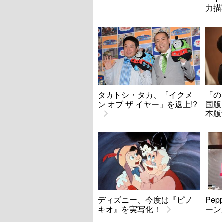
力描
タカトシ・タカ、「イクメ
「の
ン オブ ザ イヤー」を返上!?
国版
本版
ディズニー、今度は『ピノ
Pe
キオ』を実写化！
ーン