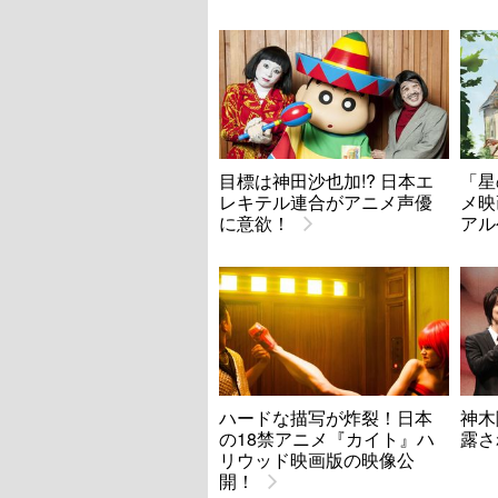
目標は神田沙也加!? 日本エ
「星
レキテル連合がアニメ声優
メ映
に意欲！
アル
ハードな描写が炸裂！日本
神木
の18禁アニメ『カイト』ハ
露さ
リウッド映画版の映像公
開！