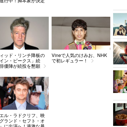
進行中！脚本家が決定
ィッド・リンチ降板の
Vineで人気のけみお、NHK
イン・ピークス」続
で初レギュラー！
俳優陣が続投を懇願
エル・ラドクリフ、映
グランド・セフト・オ
』に出演へ！過激な暴