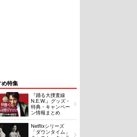
すめ特集
『踊る大捜査線
N.E.W.』グッズ・
特典・キャンペー
ン情報まとめ
Netflixシリーズ
「ダウンタイム」