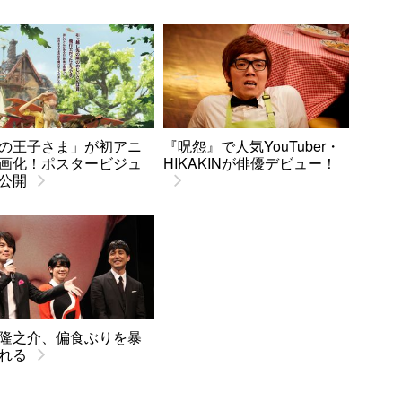
の王子さま」が初アニ
『呪怨』で人気YouTuber・
画化！ポスタービジュ
HIKAKINが俳優デビュー！
公開
隆之介、偏食ぶりを暴
れる