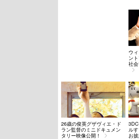
ウィ
ント
社会
26歳の俊英グザヴィエ・ド
3D
ラン監督のミニドキュメン
ルす
タリー映像公開！
お披