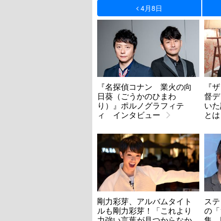
4月8日
『名探偵コナン 業火の向
『ザ
日葵（ごうかのひまわ
督デ
り）』ポルノグラフィテ
いた
ィ インタビュー
とは
剛力彩芽、アルバムタイト
ステ
ルも剛力彩芽！「これより
の「
力強い言葉が見つからなか
集、