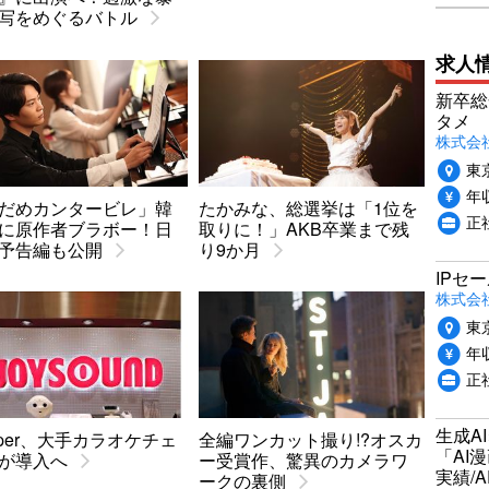
写をめぐるバトル
求人
新卒総
タメ
株式会社P
東
年収
だめカンタービレ」韓
たかみな、総選挙は「1位を
正
に原作者ブラボー！日
取りに！」AKB卒業まで残
予告編も公開
り9か月
IPセ
株式会
東
年収
正
生成A
pper、大手カラオケチェ
全編ワンカット撮り!?オスカ
「AI
が導入へ
ー受賞作、驚異のカメラワ
実績/A
ークの裏側