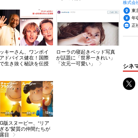
株式会社
東
年収
正
ッキーさん、ワンポイ
ローラの寝起きベッド写真
アドバイス健在！国際
が話題に「世界一きれい」
で生き抜く秘訣を伝授
「次元一可愛い」
シネ
CG版スヌーピー、“リア
ぎる”髪質の仲間たちが
露目