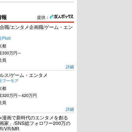
情報
提供：
合職/エンタメ企画職/ゲーム・エン
lott
京都
330万円～
社員
詳細
ールス/ゲーム・エンタメ
社フーモア
京都
320万円～420万円
社員
詳細
I×漫画で新時代のエンタメを創る
漫画家」/SNS総フォロワー200万の
R/VR/MR