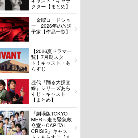
キャスト・キャラ
クター【まとめ】
「金曜ロードショ
ー」2026年の放送
予定【作品一覧】
【2026夏ドラマ一
覧】7月期スター
ト！キャスト・あ
らすじ
歴代『踊る大捜査
線』シリーズあら
すじ・キャスト
【まとめ】
『劇場版TOKYO
MER～走る緊急救
命室～CAPITAL
CRISIS』キャス
ト・あらすじ【ま