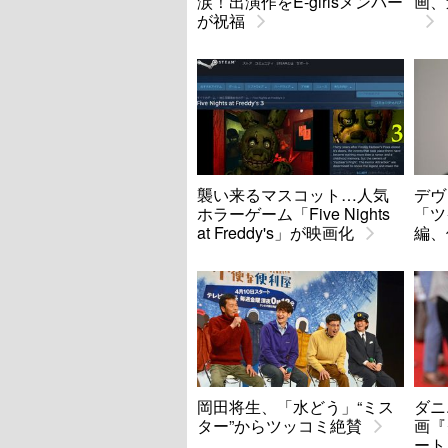
涙！出演作をE-girlsメンバー
画、
が祝福
襲い来るマスコット…人気
デヴ
ホラーゲーム「Five Nights
「ツ
at Freddy's」が映画化
編、
岡田将生、「水どう」“ミス
ダニ
ター”からツッコミ絶賛
画『
ート