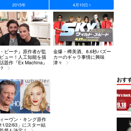
2015年
4月10日
・ビーチ』原作者が監
金爆・樽美酒、8.6秒バズー
ビュー！人工知能を描
カーのギャラ事情に興味
話題作『Ex Machina』
津々
？
おす
ィーヴン・キング原作
11/22/63」にスター結
監督も決定！