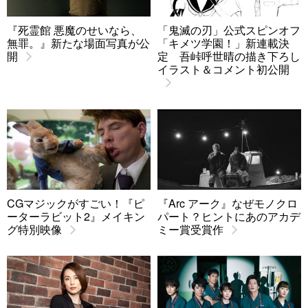
『死霊館 悪魔のせいなら、
「鬼滅の刃」公式スピンオフ
無罪。』新たな場面写真が公
「キメツ学園！」新連載決
開
定 吾峠呼世晴の描き下ろし
イラスト＆コメント初公開
CGマジックがすごい！『ピ
『Arc アーク』なぜモノクロ
ーターラビット2』メイキン
パート？ヒントにあのアカデ
グ特別映像
ミー賞受賞作