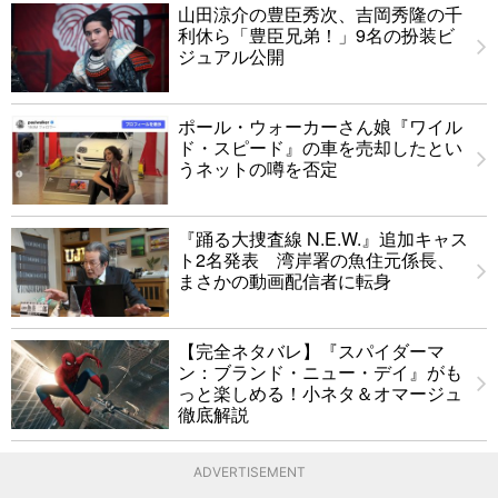
山田涼介の豊臣秀次、吉岡秀隆の千
利休ら「豊臣兄弟！」9名の扮装ビ
ジュアル公開
ポール・ウォーカーさん娘『ワイル
ド・スピード』の車を売却したとい
うネットの噂を否定
『踊る大捜査線 N.E.W.』追加キャス
ト2名発表 湾岸署の魚住元係長、
まさかの動画配信者に転身
【完全ネタバレ】『スパイダーマ
ン：ブランド・ニュー・デイ』がも
っと楽しめる！小ネタ＆オマージュ
徹底解説
ADVERTISEMENT