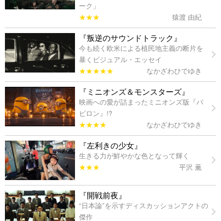
ーク」
★★★
猿渡 由紀
『叛逆のサウンドトラック』
今も続く欧米による植民地主義の断片を
暴くビジュアル・エッセイ
★★★★★
なかざわひでゆき
『ミニオンズ＆モンスターズ』
映画への愛が詰まったミニオンズ版『バ
ビロン』!?
★★★★
なかざわひでゆき
『左利きの少女』
生きる力が鮮やかな色となって輝く
★★★
平沢 薫
『開戦前夜』
“日本論”を示すディスカッションアクトの
傑作