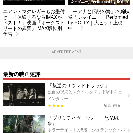
ユアン・マクレガーもお墨付
「モアナと伝説の海」本編映
き！「体験するならIMAXが
像「シャイニー」Performed
ベスト！」映画『オークスト
by ROLLY｜大ヒット上映
リートの異変』IMAX版特別
中！
予告
ADVERTISEMENT
最新の映画短評
『叛逆のサウンドトラック』
独自の視点とスタイルを持つ衝撃ドキュ
メンタリー
★★★★
猿渡 由紀
『プリミティヴ・ウォー 恐竜戦
争』
ホラーテイストのB級「ジュラシック・パ