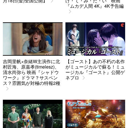
月18日(金)全国公開】
げ・て・み・た・い 映画
『ムカデ人間 4K』4K予告編
吉岡里帆×奈緒W主演作に北
【ゴースト】あの不朽の名作
村匠海、原嘉孝(timelesz)、
がミュージカルで蘇る！ミュ
清水尚弥ら 映画『シャドウ
ージカル『ゴースト』公開ゲ
ワーク』ドラマ？サスペン
ネプロ
ス？雰囲気が対極の特報2種