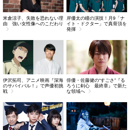
米倉涼子、失敗を恐れない理
岸優太の瞳の演技！月9「ナ
由 強い女性像へのこだわり
イト・ドクター」で真骨頂を
発揮
伊沢拓司、アニメ映画『深海
俳優・佐藤健の“すごさ”『る
のサバイバル！』で声優初挑
ろうに剣心 最終章』で新た
戦
な領域へ