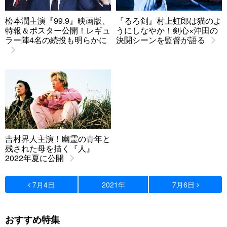
松本潤主演『99.9』映画版、
『るろ剣』村上虹郎は猫のよ
特報＆ポスター公開！レギュ
うにしなやか！剣心×沖田の
ラー陣4名の続投も明らかに
決闘シーンを監督が語る
吉村界人主演！幽霊の青年と
残された母を描く『人』
2022年夏に公開
7月4日
2021年
7月6日
おすすめ特集