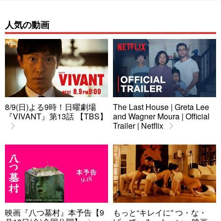
人気の動画
8/9(日)よる9時！日曜劇場
The Last House | Greta Lee
『VIVANT』第13話 【TBS】
and Wagner Moura | Official
Trailer | Netflix
映画『八つ墓村』本予告【9
もっと“キレイに” つ・な・