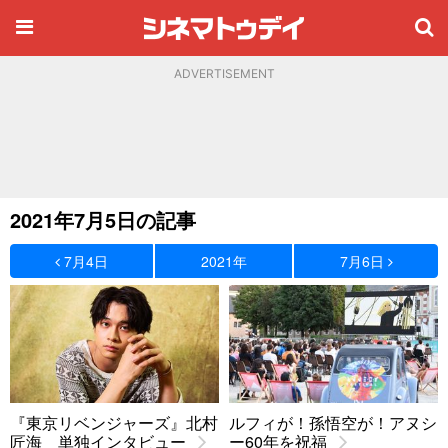
ADVERTISEMENT
2021年7月5日の記事
7月4日
2021年
7月6日
『東京リベンジャーズ』北村
ルフィが！孫悟空が！アヌシ
匠海 単独インタビュー
ー60年を祝福