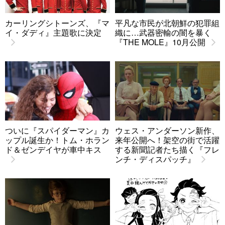
カーリングシトーンズ、『マ
平凡な市民が北朝鮮の犯罪組
イ・ダディ』主題歌に決定
織に…武器密輸の闇を暴く
『THE MOLE』10月公開
ついに『スパイダーマン』カ
ウェス・アンダーソン新作、
ップル誕生か！トム・ホラン
来年公開へ！架空の街で活躍
ド＆ゼンデイヤが車中キス
する新聞記者たち描く『フレ
ンチ・ディスパッチ』