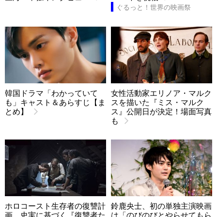
ぐるっと！世界の映画祭
韓国ドラマ「わかっていて
女性活動家エリノア・マルク
も」キャスト＆あらすじ【ま
スを描いた『ミス・マルク
とめ】
ス』公開日が決定！場面写真
も
ホロコースト生存者の復讐計
鈴鹿央士、初の単独主演映画
画…史実に基づく『復讐者た
は「のびのびとやらせてもら