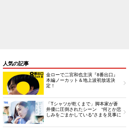
人気の記事
金ローで二宮和也主演『8番出口』
本編ノーカット＆地上波初放送決
定！
「Tシャツが乾くまで」脚本家が蒼
井優に圧倒されたシーン “何とか悲
しみをごまかしている”さまを見事に