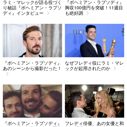
ラミ・マレックが語る役づく
『ボヘミアン・ラプソディ』
り秘話『ボヘミアン・ラプソ
興収100億円を突破！11週目
ディ』インタビュー
も絶好調
『ボヘミアン・ラプソディ』
なぜフレディ役にラミ・マレ
あのシーンから撮影だった！
ックが起用されたのか
『ボヘミアン・ラプソディ』
フレディ俳優、あの女優と和