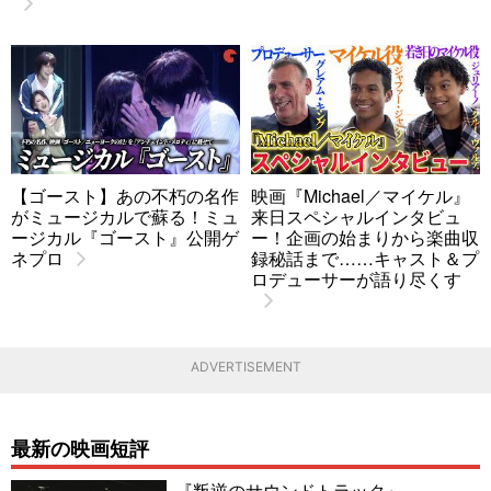
【ゴースト】あの不朽の名作
映画『Michael／マイケル』
がミュージカルで蘇る！ミュ
来日スペシャルインタビュ
ージカル『ゴースト』公開ゲ
ー！企画の始まりから楽曲収
ネプロ
録秘話まで……キャスト＆プ
ロデューサーが語り尽くす
ADVERTISEMENT
最新の映画短評
『叛逆のサウンドトラック』