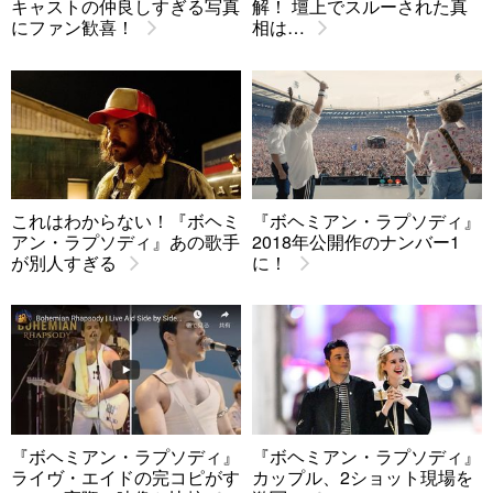
キャストの仲良しすぎる写真
解！ 壇上でスルーされた真
にファン歓喜！
相は…
これはわからない！『ボヘミ
『ボヘミアン・ラプソディ』
アン・ラプソディ』あの歌手
2018年公開作のナンバー1
が別人すぎる
に！
『ボヘミアン・ラプソディ』
『ボヘミアン・ラプソディ』
ライヴ・エイドの完コピがす
カップル、2ショット現場を