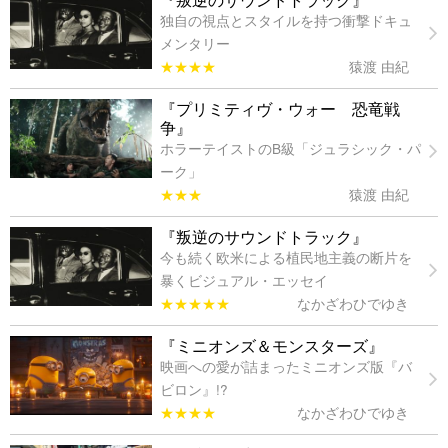
独自の視点とスタイルを持つ衝撃ドキュ
メンタリー
★★★★
猿渡 由紀
『プリミティヴ・ウォー 恐竜戦
争』
ホラーテイストのB級「ジュラシック・パ
ーク」
★★★
猿渡 由紀
『叛逆のサウンドトラック』
今も続く欧米による植民地主義の断片を
暴くビジュアル・エッセイ
★★★★★
なかざわひでゆき
『ミニオンズ＆モンスターズ』
映画への愛が詰まったミニオンズ版『バ
ビロン』!?
★★★★
なかざわひでゆき