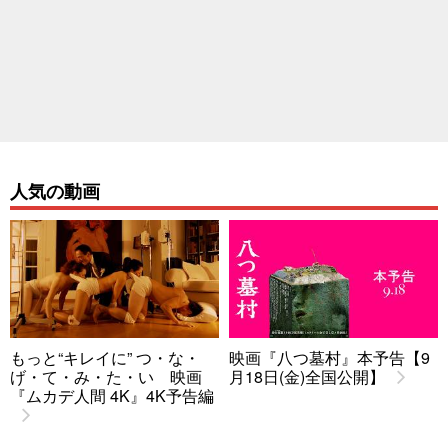
人気の動画
もっと“キレイに” つ・な・
映画『八つ墓村』本予告【9
げ・て・み・た・い 映画
月18日(金)全国公開】
『ムカデ人間 4K』4K予告編