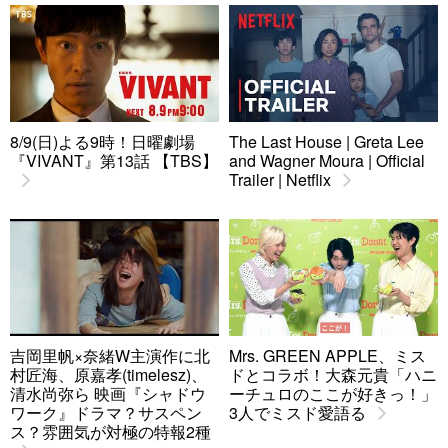
8/9(日)よる9時！日曜劇場
The Last House | Greta Lee
『VIVANT』第13話 【TBS】
and Wagner Moura | Official
Trailer | Netflix
吉岡里帆×奈緒W主演作に北
Mrs. GREEN APPLE、ミス
村匠海、原嘉孝(timelesz)、
ドとコラボ！大森元貴「ハニ
清水尚弥ら 映画『シャドウ
ーチュロのここが好きっ！」
ワーク』ドラマ？サスペン
3人でミスド愛語る
ス？雰囲気が対極の特報2種