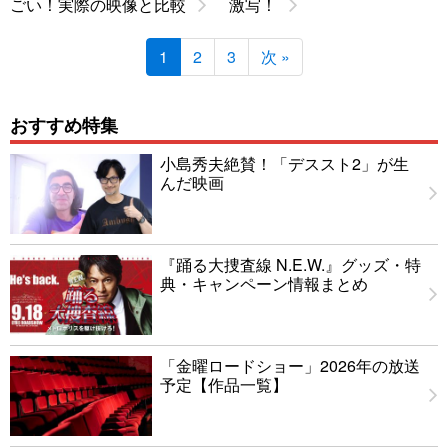
ごい！実際の映像と比較
激写！
1
2
3
次 »
おすすめ特集
小島秀夫絶賛！「デススト2」が生
んだ映画
『踊る大捜査線 N.E.W.』グッズ・特
典・キャンペーン情報まとめ
「金曜ロードショー」2026年の放送
予定【作品一覧】