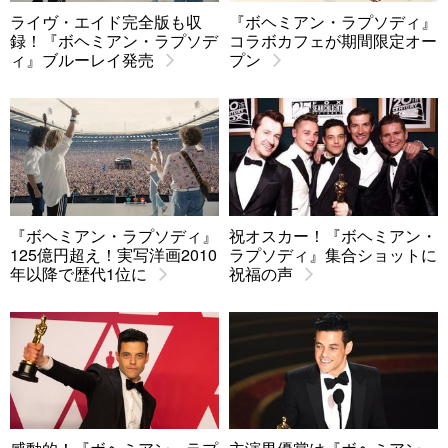
ライヴ・エイド完全版も収
『ボヘミアン・ラプソディ』
録！『ボヘミアン・ラプソデ
コラボカフェが期間限定オー
ィ』ブルーレイ発売
プン
『ボヘミアン・ラプソディ』
祝オスカー！『ボヘミアン・
125億円超え！実写洋画2010
ラプソディ』集合ショットに
年以降で歴代1位に
祝福の声