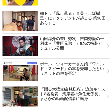
朝ドラ「風、薫る」直美（上坂樹
里）にアクシデントが起こる 第96回
あらすじ
山田涼介の豊臣秀次、吉岡秀隆の千
利休ら「豊臣兄弟！」9名の扮装ビ
ジュアル公開
ポール・ウォーカーさん娘『ワイル
ド・スピード』の車を売却したとい
うネットの噂を否定
『踊る大捜査線 N.E.W.』追加キャス
ト2名発表 湾岸署の魚住元係長、
まさかの動画配信者に転身