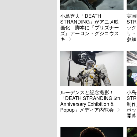
小島秀夫「DEATH
実写
STRANDING」がアニメ映
ST
画化 脚本に『プリズナー
ッグ
ズ』アーロン・グジコウス
リ・
キ
参加
ルーデンスと記念撮影！
小島
「DEATH STRANDING 5th
ST
Anniversary Exhibition &
制作
Popup」メディア内覧会
ポッ
開幕