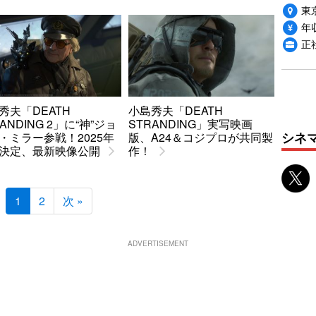
東
年収
正
秀夫「DEATH
小島秀夫「DEATH
ANDING 2」に“神”ジョ
STRANDING」実写映画
シネ
・ミラー参戦！2025年
版、A24＆コジプロが共同製
決定、最新映像公開
作！
1
2
次 »
ADVERTISEMENT