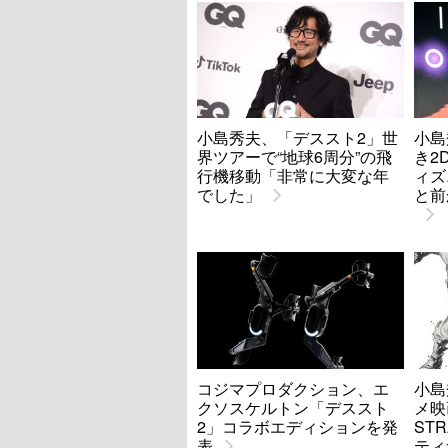
小島秀夫、「デススト2」世
小島
界ツアーで“地球6周分”の飛
き2
行機移動「非常に大変な年
ィズ
でした」
と前
コジマプロダクション、エ
小島
クソスケルトン「デススト
メ映
2」コラボエディションを発
STR
表
ティ