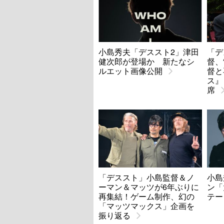
小島秀夫「デススト2」津田
「デ
健次郎が登場か 新たなシ
督、
ルエット画像公開
督と
ス』
席
「デススト」小島監督＆ノ
小島
ーマン＆マッツが6年ぶりに
ン「
再集結！ゲーム制作、幻の
テー
「マッツマックス」企画を
振り返る