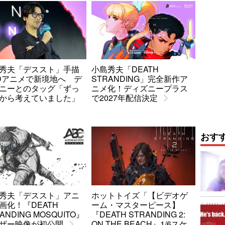
秀夫「デススト」手描
小島秀夫「DEATH
Dアニメで新境地へ デ
STRANDING」完全新作ア
ニーとのタッグ「ずっ
ニメ化！ディズニープラス
から考えていました」
で2027年配信決定
おす
秀夫「デススト」アニ
ホットトイズ「【ビデオゲ
画化！『DEATH
ーム・マスターピース】
ANDING MOSQUITO』
『DEATH STRANDING 2:
ザー映像が初公開
ON THE BEACH』1/6スケ