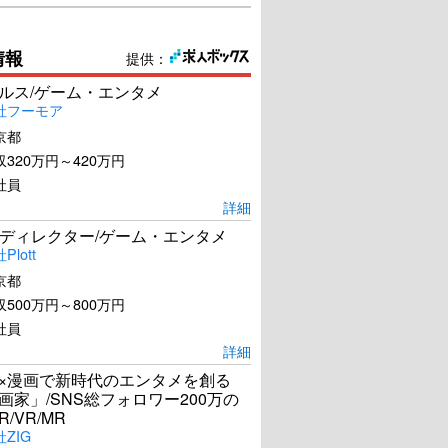
情報
提供：
ールス/ゲーム・エンタメ
社フーモア
京都
320万円～420万円
社員
詳細
ディレクター/ゲーム・エンタメ
lott
京都
500万円～800万円
社員
詳細
I×漫画で新時代のエンタメを創る
漫画家」/SNS総フォロワー200万の
R/VR/MR
ZIG