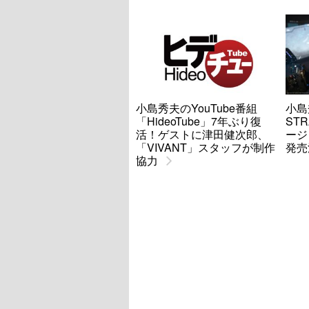
小島秀夫のYouTube番組
小島
「HideoTube」7年ぶり復
STR
活！ゲストに津田健次郎、
ージ
「VIVANT」スタッフが制作
発売
協力