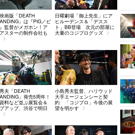
映画版「DEATH
日曜劇場「御上先生」にア
RANDING」は『PIG／ピ
ヒルーデンス＆「デスス
』監督がメガホン！ア
ト」BB登場 次元の部屋に
アスターの制作会社も
大量のコジプログッズ
秀夫「DEATH
小島秀夫監督、ハリウッド
RANDING」発売5周年！
大手エージェンシーと契
資料など並ぶ展覧会＆
約 「コジプロ」今後の展
プアップ、渋谷で明日
望を明かす