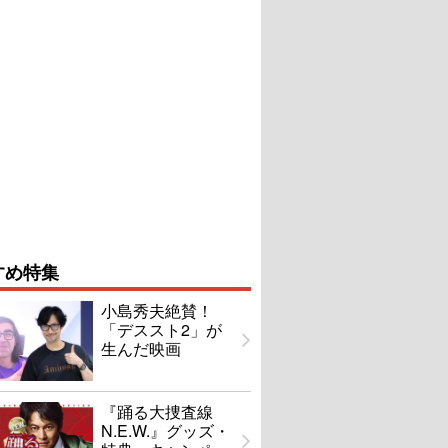
すめ特集
小島秀夫絶賛！
「デススト2」が
生んだ映画
『踊る大捜査線
N.E.W.』グッズ・