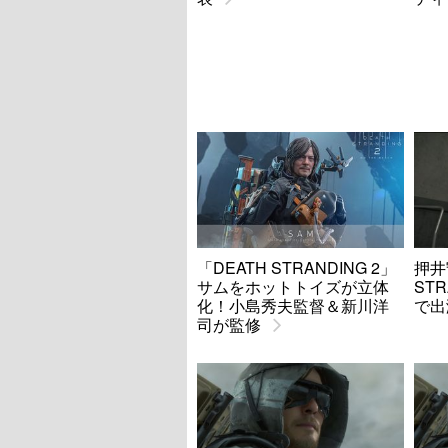
「DEATH STRANDING 2」
押井
サムをホットトイズが立体
ST
化！小島秀夫監督＆新川洋
で出
司が監修