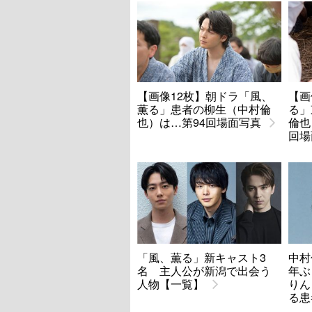
【画像12枚】朝ドラ「風、
【画
薫る」患者の柳生（中村倫
る」
也）は…第94回場面写真
倫也
回場
「風、薫る」新キャスト3
中村
名 主人公が新潟で出会う
年ぶ
人物【一覧】
りん
る患