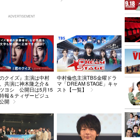
ADVERTISEMENT
のクイズ』主演は中村
中村倫也主演TBS金曜ドラ
、共演に神木隆之介＆
マ「DREAM STAGE」キャ
ツヨシ 公開日は5月15
スト【一覧】
特報＆ティザービジュ
公開