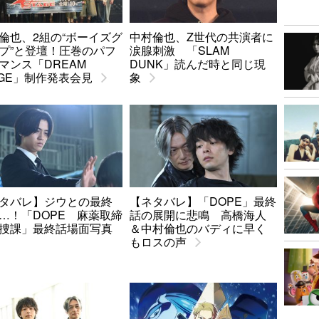
倫也、2組の“ボーイズグ
中村倫也、Z世代の共演者に
プ”と登壇！圧巻のパフ
涙腺刺激 「SLAM
マンス「DREAM
DUNK」読んだ時と同じ現
AGE」制作発表会見
象
タバレ】ジウとの最終
【ネタバレ】「DOPE」最終
…！「DOPE 麻薬取締
話の展開に悲鳴 高橋海人
捜課」最終話場面写真
＆中村倫也のバディに早く
もロスの声