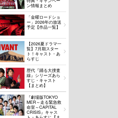
特典・キャンペー
ン情報まとめ
「金曜ロードショ
ー」2026年の放送
予定【作品一覧】
【2026夏ドラマ一
覧】7月期スター
ト！キャスト・あ
らすじ
歴代『踊る大捜査
線』シリーズあら
すじ・キャスト
【まとめ】
『劇場版TOKYO
MER～走る緊急救
命室～CAPITAL
CRISIS』キャス
ト・あらすじ【ま