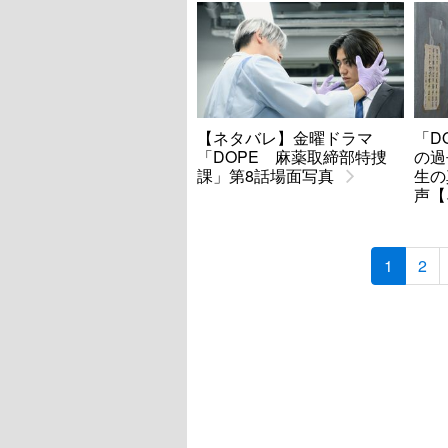
【ネタバレ】金曜ドラマ
「D
「DOPE 麻薬取締部特捜
の過
課」第8話場面写真
生の
声【
1
2