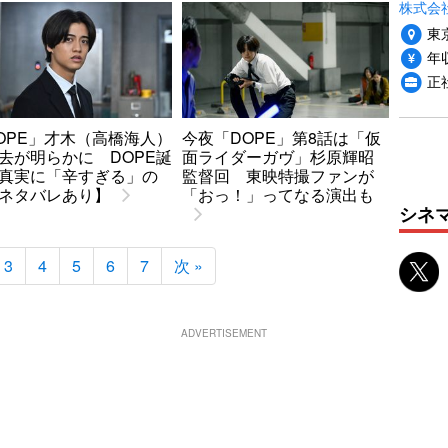
株式会
東
年収
正
OPE」才木（高橋海人）
今夜「DOPE」第8話は「仮
去が明らかに DOPE誕
面ライダーガヴ」杉原輝昭
真実に「辛すぎる」の
監督回 東映特撮ファンが
ネタバレあり】
「おっ！」ってなる演出も
シネ
3
4
5
6
7
次 »
ADVERTISEMENT