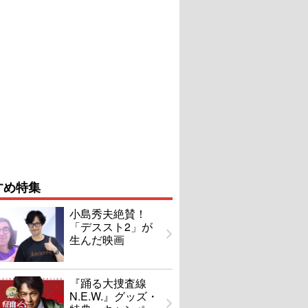
すめ特集
小島秀夫絶賛！
「デススト2」が
生んだ映画
『踊る大捜査線
N.E.W.』グッズ・