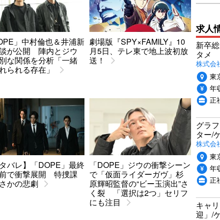
求人
OPE」中村倫也＆井浦新
劇場版『SPY×FAMILY』10
新卒総
談が公開 陣内とジウ
月5日、テレ東で地上波初放
タメ
別な関係を分析「一緒
送！
株式会社P
れられる存在」
東
年収
正
グラフ
ター/
株式会
東
タバレ】「DOPE」最終
「DOPE」ジウの衝撃シーン
年収
前で衝撃展開 特捜課
で「仮面ライダーガヴ」杉
正社
さかの悲劇
原輝昭監督の“ビー玉演出”さ
く裂 「選択は2つ」セリフ
にも注目
キャリ
迎」/