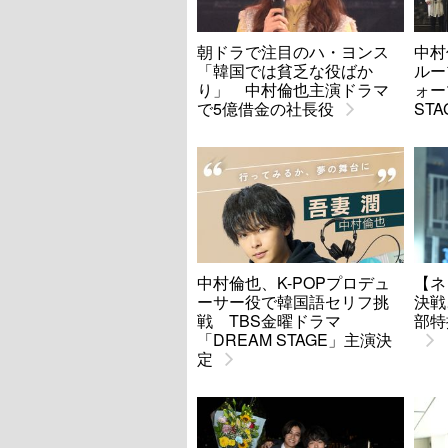
朝ドラで注目のハ・ヨンス
中村
「韓国では貧乏な役ばか
ルー
り」 中村倫也主演ドラマ
ォー
で5億借金の社長役
ST
中村倫也、K-POPプロデュ
【ネ
ーサー役で韓国語セリフ挑
決戦
戦 TBS金曜ドラマ
部特
「DREAM STAGE」主演決
定