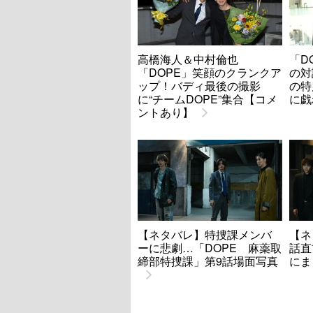
高橋海人＆中村倫也
「D
「DOPE」笑顔のクランクア
の対
ップ！バディ最後の撮影
の特
に“チームDOPE”集合【コメ
に戯
ントあり】
【ネタバレ】特捜課メンバ
【ネ
ーに悲劇…「DOPE 麻薬取
話直
締部特捜課」第9話場面写真
にま