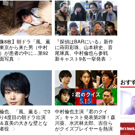
像8枚】朝ドラ「風、薫
『探偵はBARにいる』新作
東京から来た男（中村
に蒔田彩珠、山本耕史、音
）が患者の中に…第92
尾琢真、中村倫也ら参戦
面写真
新キャスト9名一挙発表
おす
倫也、「風、薫る」で3
中村倫也主演『君のクイ
り4度目の朝ドラ出演
ズ』キャスト発表第2弾！森
＆直美の大きな壁とな
川葵、水沢林太郎、吉住ら
者役
がクイズプレイヤーを熱演