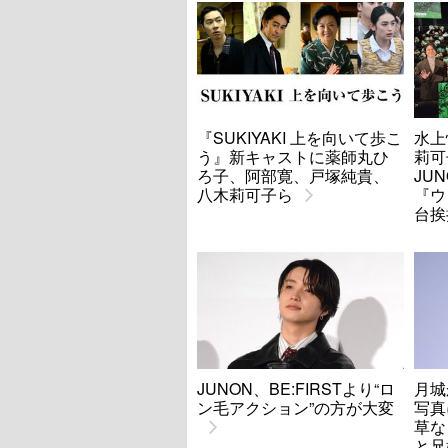
『SUKIYAKI 上を向いて歩こ
水上
う』新キャストに薬師丸ひ
莉可
ろ子、阿部寛、戸塚純貴、
JUN
八木莉可子ら
『ウ
台挨
JUNON、BE:FIRSTより“ロ
月城
ン毛アクション”の方が大変
写
草な
と兄