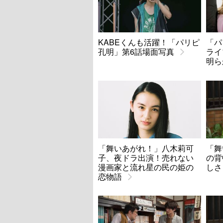
KABEくんも活躍！「パリピ
「パ
孔明」第6話場面写真
ライ
明ら
「舞いあがれ！」八木莉可
「舞
子、夜ドラ出演！売れない
の背
漫画家と流れ星の民の姫の
しさ
恋物語