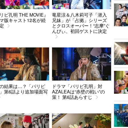
リピ孔明 THE MOVIE』
竜星涼＆八木莉可子「潜入
マ版キャスト12名が続
兄妹」が「占拠」シリーズ
定
とクロスオーバー！“志摩”ぐ
んぴぃ、初回ゲストに決定
の結果は…？「パリピ
ドラマ「パリピ孔明」対
」第6話より追加場面写
AZALEAは“赤壁の戦い”の
策！ 第6話あらすじ