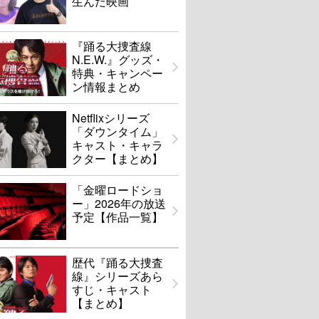
生んだ映画
『踊る大捜査線
N.E.W.』グッズ・
特典・キャンペー
ン情報まとめ
Netflixシリーズ
「ダウンタイム」
キャスト・キャラ
クター【まとめ】
「金曜ロードショ
ー」2026年の放送
予定【作品一覧】
歴代『踊る大捜査
線』シリーズあら
すじ・キャスト
【まとめ】