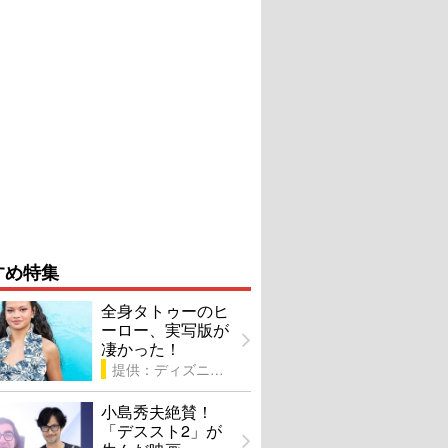
すめ特集
全身タトゥーのヒ
ーロー、実写版が
凄かった！
提供：ディズニー
小島秀夫絶賛！
「デススト2」が