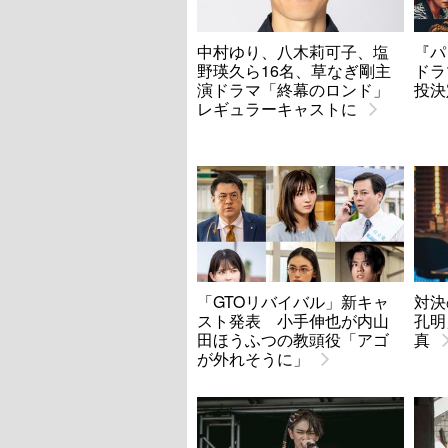
中村ゆり、八木莉可子、塩
『パ
野瑛久ら16名、草なぎ剛主
ドラ
演ドラマ「終幕のロンド」
投決
レギュラーキャストに
「GTOリバイバル」新キャ
対決
スト発表 小手伸也が内山
孔明
田ほうふつの教頭役「アゴ
真
が外れそうに」