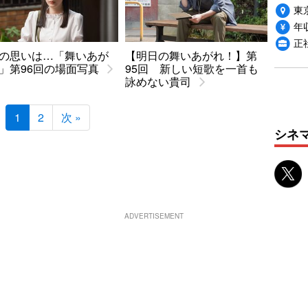
東
年収
正
の思いは…「舞いあが
【明日の舞いあがれ！】第
」第96回の場面写真
95回 新しい短歌を一首も
詠めない貴司
1
2
次 »
シネ
ADVERTISEMENT