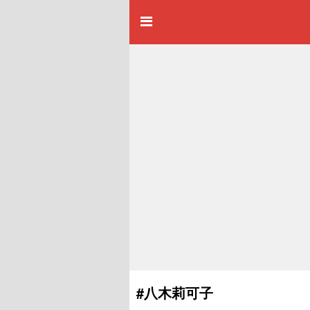
#八木莉可子