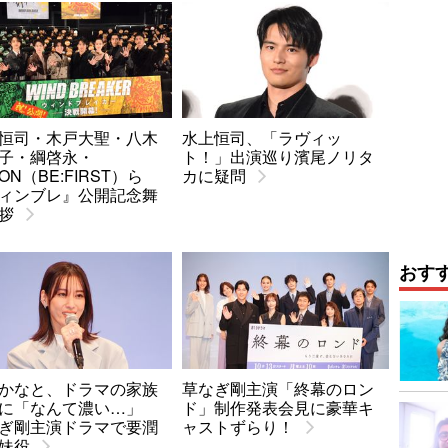
恒司・木戸大聖・八木
水上恒司、「ラヴィッ
子・綱啓永・
ト！」出演巡り濱尾ノリタ
ON（BE:FIRST）ら
カに疑問
ィンブレ』公開記念舞
拶
おす
かなと、ドラマの家族
草なぎ剛主演「終幕のロン
真に「なんて濃い…」
ド」制作発表会見に豪華キ
ぎ剛主演ドラマで要潤
ャストずらり！
妹役