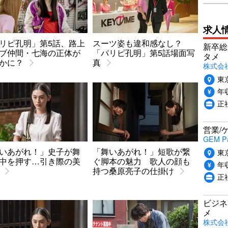
求人
リピ孔明」第5話、路上
スーツ姿も違和感なし？
新卒総
ブ仲間・七海の正体が
「パリピ孔明」第5話場面写
タメ
かに？
真
株式会社P
東
年収
正
営業/
GEM P
いあがれ！」史子が舞
「舞いあがれ！」短歌が繋
東
中を押す…引き際の美
ぐ脚本の魅力 歌人の顔も
年収
持つ桑原亮子の仕掛け
正
ビジネ
メ
株式会