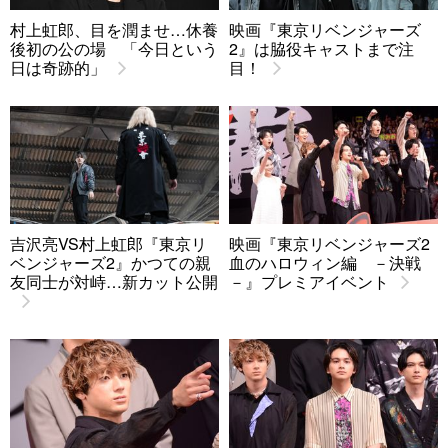
村上虹郎、目を潤ませ…休養
映画『東京リベンジャーズ
後初の公の場 「今日という
2』は脇役キャストまで注
日は奇跡的」
目！
吉沢亮VS村上虹郎『東京リ
映画『東京リベンジャーズ2
ベンジャーズ2』かつての親
血のハロウィン編 －決戦
友同士が対峙…新カット公開
－』プレミアイベント