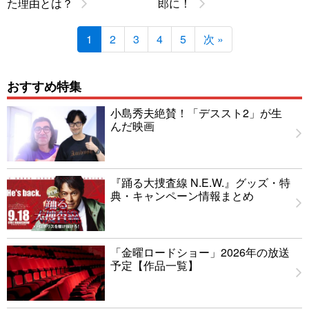
た理由とは？
郎に！
1
2
3
4
5
次 »
おすすめ特集
小島秀夫絶賛！「デススト2」が生
んだ映画
『踊る大捜査線 N.E.W.』グッズ・特
典・キャンペーン情報まとめ
「金曜ロードショー」2026年の放送
予定【作品一覧】