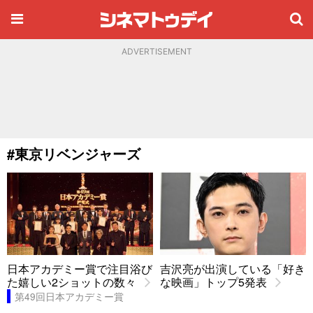
ADVERTISEMENT
#東京リベンジャーズ
日本アカデミー賞で注目浴び
吉沢亮が出演している「好き
た嬉しい2ショットの数々
な映画」トップ5発表
第49回日本アカデミー賞