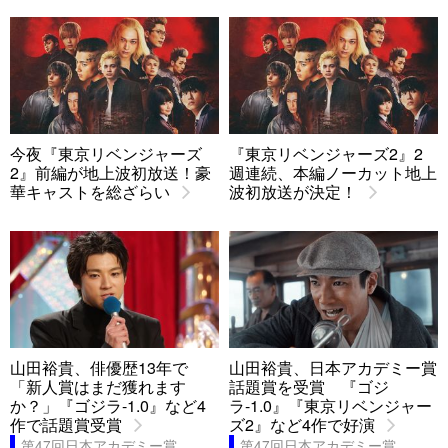
今夜『東京リベンジャーズ
『東京リベンジャーズ2』2
2』前編が地上波初放送！豪
週連続、本編ノーカット地上
華キャストを総ざらい
波初放送が決定！
山田裕貴、俳優歴13年で
山田裕貴、日本アカデミー賞
「新人賞はまだ獲れます
話題賞を受賞 『ゴジ
か？」『ゴジラ-1.0』など4
ラ-1.0』『東京リベンジャー
作で話題賞受賞
ズ2』など4作で好演
第47回日本アカデミー賞
第47回日本アカデミー賞