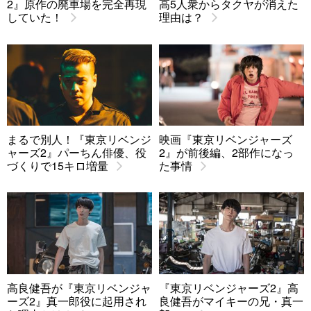
2』原作の廃車場を完全再現
高5人衆からタクヤが消えた
していた！
理由は？
まるで別人！『東京リベンジ
映画『東京リベンジャーズ
ャーズ2』パーちん俳優、役
2』が前後編、2部作になっ
づくりで15キロ増量
た事情
高良健吾が『東京リベンジャ
『東京リベンジャーズ2』高
ーズ2』真一郎役に起用され
良健吾がマイキーの兄・真一