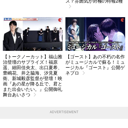
ス？雰囲気が対極の特報2種
【トークノーカット】福山雅
【ゴースト】あの不朽の名作
治登壇のサプライズ！福原
がミュージカルで蘇る！ミュ
遥、細田佳央太、出口夏希、
ージカル『ゴースト』公開ゲ
豊嶋花、井之脇海、汐見夏
ネプロ
衛、新城毅彦監督が登壇！映
画『あの星が降る丘で、君と
また出会いたい。』公開御礼
舞台あいさつ
ADVERTISEMENT