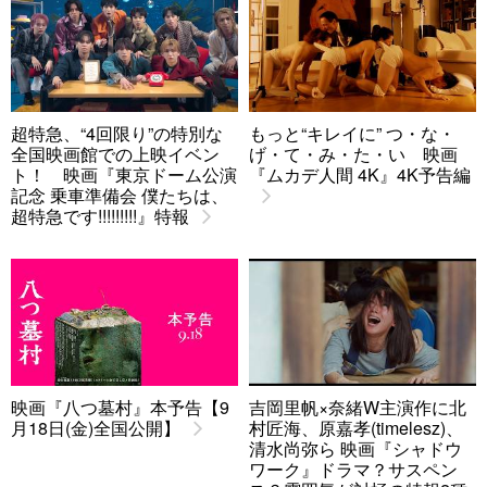
超特急、“4回限り”の特別な
もっと“キレイに” つ・な・
全国映画館での上映イベン
げ・て・み・た・い 映画
ト！ 映画『東京ドーム公演
『ムカデ人間 4K』4K予告編
記念 乗車準備会 僕たちは、
超特急です!!!!!!!!!』特報
映画『八つ墓村』本予告【9
吉岡里帆×奈緒W主演作に北
月18日(金)全国公開】
村匠海、原嘉孝(timelesz)、
清水尚弥ら 映画『シャドウ
ワーク』ドラマ？サスペン