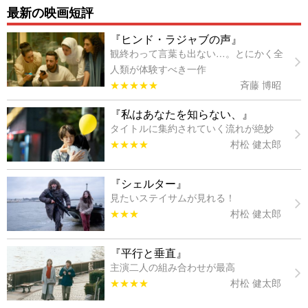
最新の映画短評
『ヒンド・ラジャブの声』
観終わって言葉も出ない…。とにかく全
人類が体験すべき一作
★★★★★
斉藤 博昭
『私はあなたを知らない、』
タイトルに集約されていく流れが絶妙
★★★★
村松 健太郎
『シェルター』
見たいステイサムが見れる！
★★★
村松 健太郎
『平行と垂直』
主演二人の組み合わせが最高
★★★★
村松 健太郎