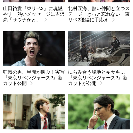
山田裕貴『東リベ2』に魂燃
北村匠海、熱い仲間と立つス
やす 熱いメッセージに吉沢
テージ「きっと忘れない」東
亮「サウナかと」
リベ2後編に手応え
狂気の男、半間が叫ぶ！実写
にらみ合う場地とキサキ…
『東京リベンジャーズ2』新
『東京リベンジャーズ2』新
カット公開
カットが公開