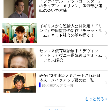
『ファイナル・デッドコースター』
のライアン・メリマン、酒気帯び運
転の疑いで逮捕
イギリスから逆輸入公開決定！『リ
ング』中田監督の新作『チャットル
ーム』ネット社会の闇を描く！
セックス依存症治療中のデヴィッ
ド・ドゥカヴニー退院後はデミ・ム
ーアと夫婦役
静かに2年連続ノミネートされた日
本人！メイクアップ賞の辻一弘
第80回アカデミー賞
もっと見る »