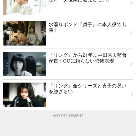
水溜りボンド『貞子』に本人役で出
演！
『リング』から21年…中田秀夫監督
が貫くCGに頼らない恐怖表現
『リング』全シリーズと貞子の呪い
を総ざらい
ADVERTISEMENT