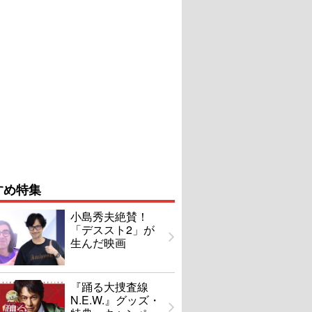
すめ特集
小島秀夫絶賛！
「デススト2」が
生んだ映画
『踊る大捜査線
N.E.W.』グッズ・