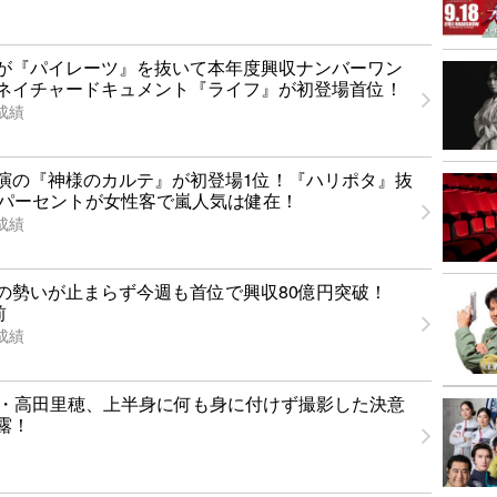
が『パイレーツ』を抜いて本年度興収ナンバーワン
ネイチャードキュメント『ライフ』が初登場首位！
成績
演の『神様のカルテ』が初登場1位！『ハリポタ』抜
3パーセントが女性客で嵐人気は健在！
成績
の勢いが止まらず今週も首位で興収80億円突破！
前
成績
女・高田里穂、上半身に何も身に付けず撮影した決意
露！