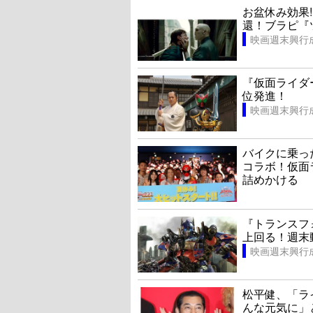
お盆休み効果
還！ブラピ『
映画週末興行
『仮面ライダ
位発進！
映画週末興行
バイクに乗っ
コラボ！仮面
詰めかける
『トランスフ
上回る！週末
映画週末興行
松平健、「ラ
んな元気に」