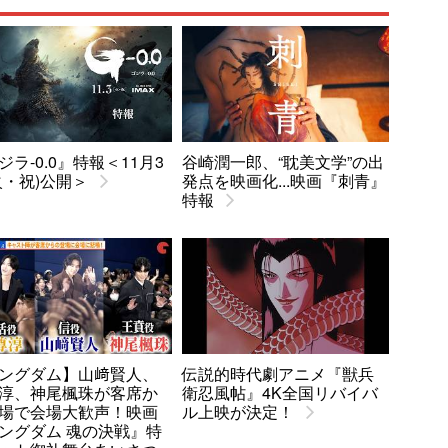
ジラ-0.0』特報＜11月3
谷崎潤一郎、“耽美文学”の出
火・祝)公開＞
発点を映画化...映画『刺青』
特報
ングダム】山﨑賢人、
伝説的時代劇アニメ『獣兵
淳、神尾楓珠が客席か
衛忍風帖』4K全国リバイバ
場で会場大歓声！映画
ル上映が決定！
ングダム 魂の決戦』特