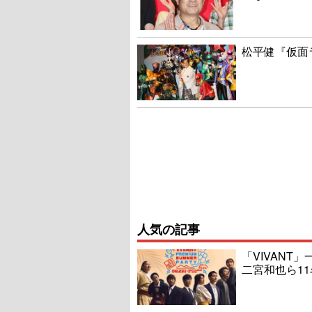
松平健『仮面
人気の記事
「VIVAN
二宮和也ら1