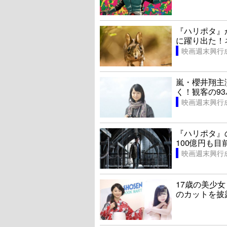
『ハリポタ』
に躍り出た！
映画週末興行
嵐・櫻井翔主
く！観客の9
映画週末興行
『ハリポタ』
100億円も目
映画週末興行
17歳の美少
のカットを披