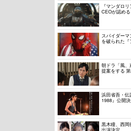
『マンダロリ
CEOが認める
スパイダーマ
を破られた『
朝ドラ「風、
提案をする 第
浜田省吾・伝説
1988』公開
黒木瞳、西岡
出演決定