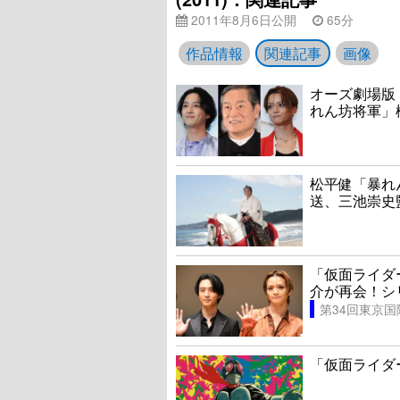
2011年8月6日公開
65分
作品情報
関連記事
画像
オーズ劇場版
れん坊将軍」
松平健「暴れ
送、三池崇史
「仮面ライダ
介が再会！シ
第34回東京
「仮面ライダ