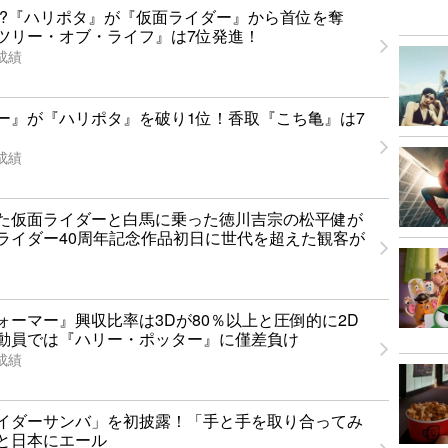
!?『ハリポタ』が『仮面ライダー』から首位を奪
ツリー・オブ・ライフ』は7位発進！
成績
ー』が『ハリポタ』を破り1位！香取『こち亀』は7
成績
た仮面ライダーと白馬に乗った徳川吉宗の松平健が
ライダー40周年記念作品初日に世代を超えた観客が
ォーマー』興収比率は3Dが80％以上と圧倒的に2D
動員では『ハリー・ポッター』に僅差負け
成績
イダーサンバ」を初披露！「手と手を取り合ってみ
と日本にエール