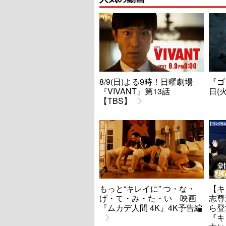
8/9(日)よる9時！日曜劇場
『ゴ
『VIVANT』第13話
日(
【TBS】
もっと“キレイに” つ・な・
【キ
げ・て・み・た・い 映画
志尊
『ムカデ人間 4K』4K予告編
ら登
『キ