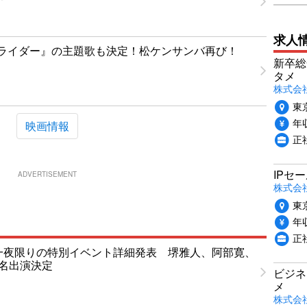
求人
ライダー』の主題歌も決定！松ケンサンバ再び！
新卒総
タメ
株式会社P
東
年収
映画情報
正
IPセ
ADVERTISEMENT
株式会
東
年収
正
T」一夜限りの特別イベント詳細発表 堺雅人、阿部寛、
1名出演決定
ビジネ
メ
株式会