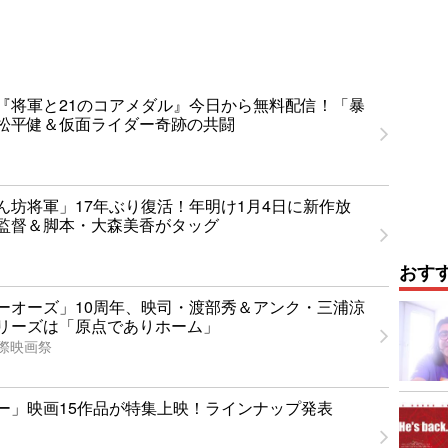
『将軍と21のコアメダル』今日から無料配信！「暴
松平健＆仮面ライダー奇跡の共闘
ん坊将軍」17年ぶり復活！年明け1月4日に新作放
監督＆脚本・大森美香がタッグ
おす
ーオーズ」10周年、映司・渡部秀＆アンク・三浦涼
リーズは「原点でありホーム」
国際映画祭
ー」映画15作品が特集上映！ラインナップ発表