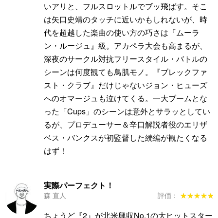
いアリと、フルスロットルでブッ飛ばす。そこ
は矢口史靖のタッチに近いかもしれないが、時
代を超越した楽曲の使い方の巧さは『ムーラ
ン・ルージュ』級。アカペラ大会も高まるが、
深夜のサークル対抗フリースタイル・バトルの
シーンは何度観ても鳥肌モノ。『ブレックファ
スト・クラブ』だけじゃないジョン・ヒューズ
へのオマージュも泣けてくる。一大ブームとな
った「Cups」のシーンは意外とサラッとしてい
るが、プロデューサー＆辛口解説者役のエリザ
ベス・バンクスが初監督した続編が観たくなる
はず！
実際パーフェクト！
森 直人
評価：
★★★★★
★★★★★
ちょうど『2』が北米興収No.1の大ヒットスター