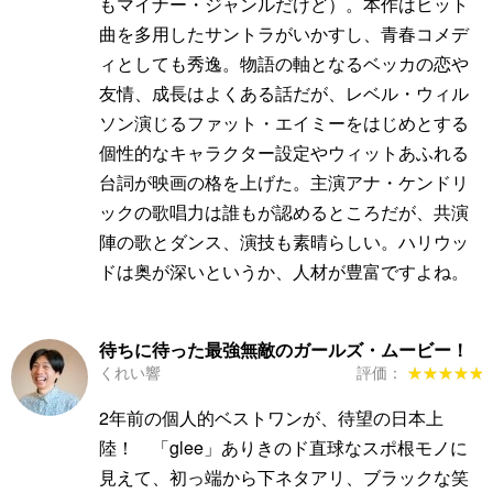
もマイナー・ジャンルだけど）。本作はヒット
曲を多用したサントラがいかすし、青春コメデ
ィとしても秀逸。物語の軸となるベッカの恋や
友情、成長はよくある話だが、レベル・ウィル
ソン演じるファット・エイミーをはじめとする
個性的なキャラクター設定やウィットあふれる
台詞が映画の格を上げた。主演アナ・ケンドリ
ックの歌唱力は誰もが認めるところだが、共演
陣の歌とダンス、演技も素晴らしい。ハリウッ
ドは奥が深いというか、人材が豊富ですよね。
待ちに待った最強無敵のガールズ・ムービー！
くれい響
評価：
★★★★★
★★★★★
2年前の個人的ベストワンが、待望の日本上
陸！ 「glee」ありきのド直球なスポ根モノに
見えて、初っ端から下ネタアリ、ブラックな笑