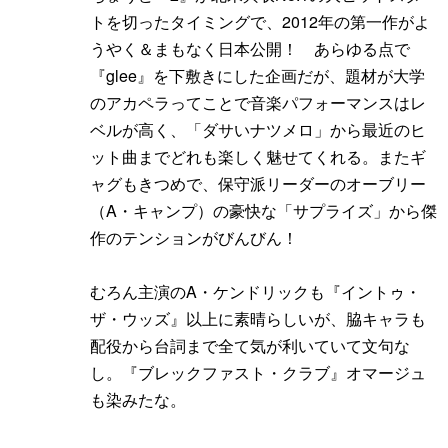
トを切ったタイミングで、2012年の第一作がよ
うやく＆まもなく日本公開！ あらゆる点で
『glee』を下敷きにした企画だが、題材が大学
のアカペラってことで音楽パフォーマンスはレ
ベルが高く、「ダサいナツメロ」から最近のヒ
ット曲までどれも楽しく魅せてくれる。またギ
ャグもきつめで、保守派リーダーのオーブリー
（A・キャンプ）の豪快な「サプライズ」から傑
作のテンションがびんびん！
むろん主演のA・ケンドリックも『イントゥ・
ザ・ウッズ』以上に素晴らしいが、脇キャラも
配役から台詞まで全て気が利いていて文句な
し。『ブレックファスト・クラブ』オマージュ
も染みたな。