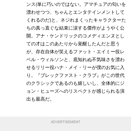
ンス(単に巧いのではない。アマチュアの匂いを
漂わせつつ、ちゃんとエンタテインメントして
くれるのだ)と、ネジれまくったキャラクターた
ちの真っ直ぐな結束に涙する傑作がようやく公
開。アナ・ケンドリックのコメディエンヌとし
ての才はこのあたりから覚醒したんだと思う
が、存在自体が笑えるファット・エイミー役レ
ベル・ウィルソンと、底知れぬ不気味さを漂わ
せるリリー役ハナ・メイ・リーが僕のお気に入
り。『ブレックファスト・クラブ』がこの世代
のクラシックであるのも嬉しいし、全体的にジ
ョン・ヒューズへのリスペクトが感じられる演
出も最高だ。
ADVERTISEMENT