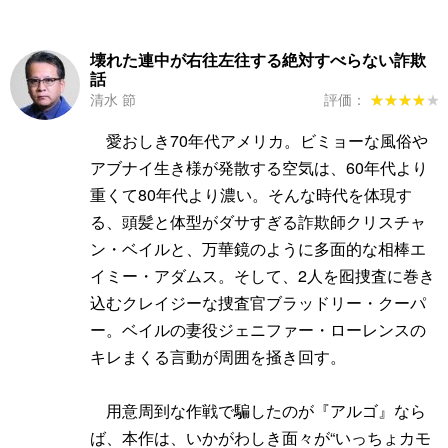
壊れた連中が右往左往する絶対すべらない詐欺
話
清水 節
評価：
★★★★★
★★★★★
愛おしき70年代アメリカ。ビミョーな風俗や
アブナイ生き様が発散する空気は、60年代より
重くて80年代より濃い。そんな時代を体現す
る、頭髪と体型がダサすぎる詐欺師クリスチャ
ン・ベイルと、万華鏡のように多面的な相棒エ
イミー・アダムス。そして、2人を囮捜査に巻き
込むクレイジーな捜査官ブラッドリー・クーパ
ー。ベイルの妻役ジェニファー・ローレンスの
キレまくる言動が周囲を掻き回す。
用意周到な作戦で騙したのが『アルゴ』なら
ば、本作は、いかがわしき面々が“いっちょカモ