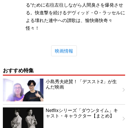
る”ために右往左往しながら人間臭さを爆発させ
る。快進撃を続けるデヴィッド・O・ラッセルに
よる壊れた連中への讃歌は、愉快痛快奇々
怪々！
映画情報
おすすめ特集
小島秀夫絶賛！「デススト2」が生
んだ映画
Netflixシリーズ「ダウンタイム」キ
ャスト・キャラクター【まとめ】