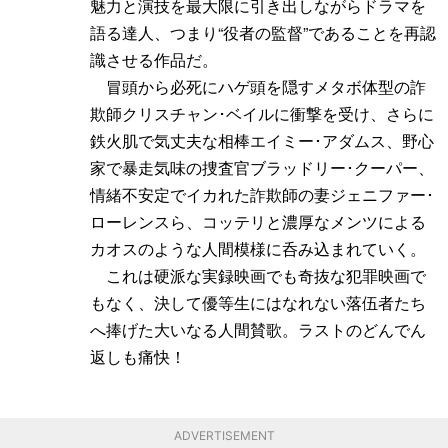
魅力と演技を最大限に引き出しながらドラマを
語る達人、つまり“役者の監督”であることを再認
識させる作品だ。
冒頭から必死にハゲ頭を隠すメタボ体型の詐
欺師クリスチャン･ベイルに衝撃を受け、さらに
鉄火肌で気丈夫な相棒エイミー･アダムス、野心
家で暴走気味の捜査官ブラッドリー･クーパー、
情緒不安定でイカれた詐欺師の妻ジェニファー･
ローレンスら、コッテリと濃厚なメンツによる
カオスのような人間模様に呑み込まれていく。
これは硬派な実録映画でも奇抜な犯罪映画で
もなく、決して優等生にはなれない落伍者たち
へ捧げた大いなる人間賛歌。ラストのどんでん
返しも痛快！
ADVERTISEMENT