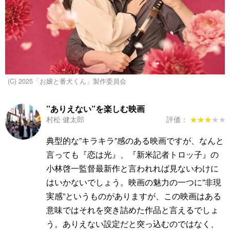
(C) 2025「お嬢と番犬くん」製作委員会
”ありえない”を楽しむ映画
村松 健太郎
評価：
★★★★★
★★★★★
典型的な”キラキラ”感のある映画ですが、なんと
言っても『恋は光』、『新米記者トロッ子』の
小林啓一監督最新作と言われれば見ないわけに
はいかないでしょう。映画の魅力の一つに”非現
実感”というものがありますが、この映画はある
意味ではそれを突き詰めた作品と言えるでしょ
う。ありえない設定だと突っ込むのではなく、