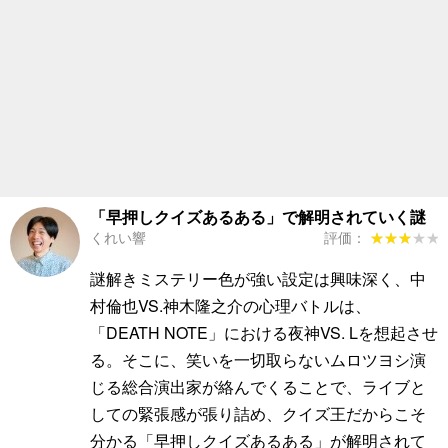
「早押しクイズあるある」で解明されていく謎
くれい響
評価：
★★★★★
★★★★★
謎解きミステリー色が強い設定は興味深く、中
村倫也VS.神木隆之介の心理バトルは、
「DEATH NOTE」における夜神VS. Lを想起させ
る。そこに、笑いを一切取らないムロツヨシ演
じる総合演出家が絡んでくることで、ライブと
しての緊張感が張り詰め、クイズ王だからこそ
分かる「早押しクイズあるある」が解明されて