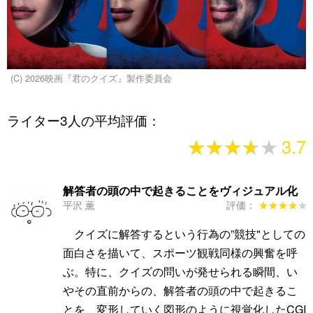
(C) 2026映画『君のクイズ』製作委員会
ライター3人の平均評価：
★★★★★
★★★★★
3.7
解答者の頭の中で起きることをヴィジュアル化
平沢 薫
評価：
★★★★★
★★★★★
クイズに解答するという行為の”競技"としての
面白さを描いて、スポーツ観戦同様の興奮を呼
ぶ。特に、クイズの問いが発せられる瞬間、い
やその直前からの、解答者の頭の中で起きるこ
とを、変形していく図形のように視覚化したCGI