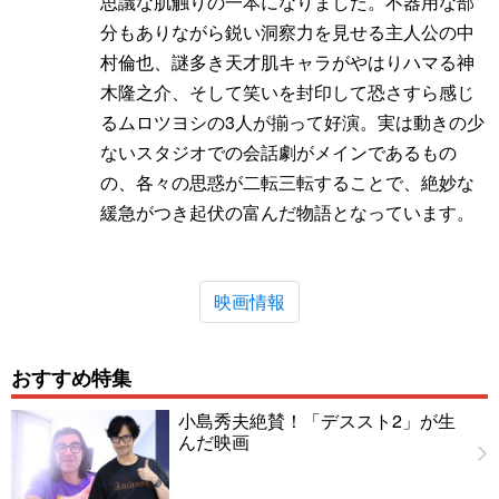
思議な肌触りの一本になりました。不器用な部
分もありながら鋭い洞察力を見せる主人公の中
村倫也、謎多き天才肌キャラがやはりハマる神
木隆之介、そして笑いを封印して恐さすら感じ
るムロツヨシの3人が揃って好演。実は動きの少
ないスタジオでの会話劇がメインであるもの
の、各々の思惑が二転三転することで、絶妙な
緩急がつき起伏の富んだ物語となっています。
映画情報
おすすめ特集
小島秀夫絶賛！「デススト2」が生
んだ映画