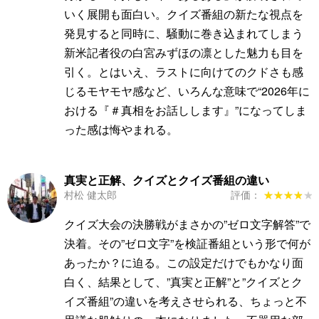
いく展開も面白い。クイズ番組の新たな視点を
発見すると同時に、騒動に巻き込まれてしまう
新米記者役の白宮みずほの凛とした魅力も目を
引く。とはいえ、ラストに向けてのクドさも感
じるモヤモヤ感など、いろんな意味で“2026年に
おける『＃真相をお話しします』”になってしま
った感は悔やまれる。
真実と正解、クイズとクイズ番組の違い
村松 健太郎
評価：
★★★★★
★★★★★
クイズ大会の決勝戦がまさかの”ゼロ文字解答”で
決着。その”ゼロ文字”を検証番組という形で何が
あったか？に迫る。この設定だけでもかなり面
白く、結果として、”真実と正解”と”クイズとク
イズ番組”の違いを考えさせられる、ちょっと不