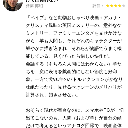
斉藤 博昭
評価：
★★★★★
★★★★★
「ベイブ」など動物おしゃべり映画＋アガサ・
クリスティ風味の英国ミステリーの、意外なケ
ミストリー。ファミリーエンタメを見せかけな
がら、羊も人間も、それぞれのキャラクターが
鮮やかに描き込まれ、それらが物語でうまく機
能している。見くびったら惜しい快作だ。
会話する（もちろん人間にはわからない）羊た
ちを、変に表情を戯画的にしない節度も好印
象。一方で犬vs.羊のバトルアクションがかなり
壮絶だったり、見せるべきシーンのメリハリが
計算され、飽きさせない。
おそらく現代が舞台なのに、スマホやPCが一切
出てこないのも、人間（および羊）が自分の頭
だけで考えるというアナログ回帰で、映画全体