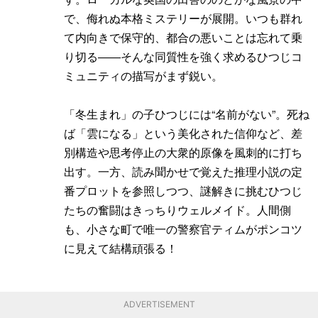
で、侮れぬ本格ミステリーが展開。いつも群れ
て内向きで保守的、都合の悪いことは忘れて乗
り切る――そんな同質性を強く求めるひつじコ
ミュニティの描写がまず鋭い。
「冬生まれ」の子ひつじには“名前がない”。死ね
ば「雲になる」という美化された信仰など、差
別構造や思考停止の大衆的原像を風刺的に打ち
出す。一方、読み聞かせで覚えた推理小説の定
番プロットを参照しつつ、謎解きに挑むひつじ
たちの奮闘はきっちりウェルメイド。人間側
も、小さな町で唯一の警察官ティムがポンコツ
に見えて結構頑張る！
ADVERTISEMENT