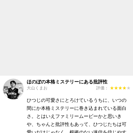
ほのぼの本格ミステリーにある批評性
大山くまお
評価：
★★★★★
★★★★★
ひつじの可愛さにとろけているうちに、いつの
間にか本格ミステリーに巻き込まれている面白
さ。とはいえファミリームービーかと思いき
や、ちゃんと批評性もあって、ひつじたちは可
愛いだけじゃなく、根拠のない迷信を信じやす