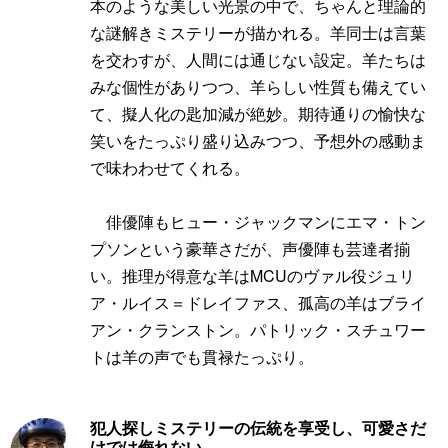
本のような美しい光景の中で、ちゃんと理論的
な謎解きミステリーが描かれる。羊同士は言葉
を交わすが、人間には通じない設定。羊たちは
みな個性がありつつ、羊らしい性質も備えてい
て、擬人化の匙加減が絶妙。期待通りの愉快な
笑いをたっぷり盛り込みつつ、予想外の感動ま
で味わわせてくれる。
俳優陣もヒュー・ジャックマンにエマ・トン
プソンという豪華さだが、声優陣も芸達者揃
い。推理が得意な羊はMCUのヴァル役ジュリ
ア・ルイス＝ドレイファス、孤高の羊はブライ
アン・クランストン。パトリック・スチュワー
トは羊の声でも貫禄たっぷり。
犯人探しミステリーの伝統を享受し、可愛さだ
けでは侮れない