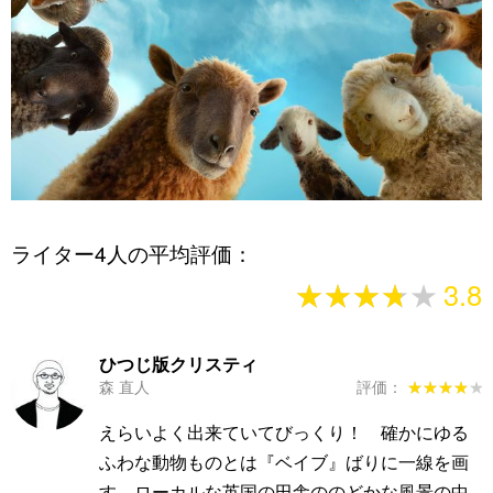
ライター4人の平均評価：
★★★★★
★★★★★
3.8
ひつじ版クリスティ
森 直人
評価：
★★★★★
★★★★★
えらいよく出来ていてびっくり！ 確かにゆる
ふわな動物ものとは『ベイブ』ばりに一線を画
す。ローカルな英国の田舎ののどかな風景の中