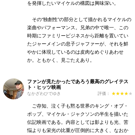
を発揮したいマイケルの構図は興味深い。
その“独創性”の部分として描かれるマイケルの
楽曲やパフォーマンス。兄弟の中で唯一、この
時期にファミリービジネスから距離を置いてい
たジャーメインの息子ジャファーが、それを鮮
やかに体現しているのは皮肉なめぐりあわせ
か。ともかく、見ごたえあり。
ファンが見たかったであろう最高のグレイテス
ト・ヒッツ映画
なかざわひでゆき
評価：
★★★★★
★★★★★
ご存知、泣く子も黙る世界のキング・オブ・
ポップ、マイケル・ジャクソンの半生を描いた
伝記映画である。内容としては影よりも光、苦
悩よりも栄光の比重が圧倒的に大きく、なおか