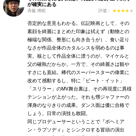
が確実にある
斉藤 博昭
評価：
★★★★★
★★★★★
否定的な意見もわかる。伝記映画として、その
素顔を綺麗にまとめた印象は拭えず（動物との
極端な関係、整形にも向き合うが）、食い足り
なさが作品全体のカタルシスを弱めるのは事
実。核として作品全体に漂うのが、マイケルと
父の確執だからか。一方で、その綺麗さは観や
すさにも直結。稀代のスーパースターの偉業に
改めて感動するし、特に「ビート・イット」
「スリラー」のMV舞台裏は、その再現度に異様
テンションが上がった。それも甥ジャファーの
渾身のなりきりの成果。ダンス面は優に合格で
しょう。日常の演技も敢闘。
同じプロデューサーということで『ボヘミア
ン・ラプソディ』とシンクロする冒頭の演出