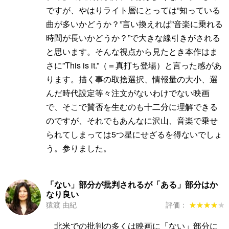
ですが、やはりライト層にとっては”知っている
曲が多いかどうか？”言い換えれば”音楽に乗れる
時間が長いかどうか？”で大きな線引きがされる
と思います。そんな視点から見たとき本作はま
さに”This is it.”（＝真打ち登場）と言った感があ
ります。描く事の取捨選択、情報量の大小、選
んだ時代設定等々注文がないわけでない映画
で、そこで賛否を生むのも十二分に理解できる
のですが、それでもあんなに沢山、音楽で乗せ
られてしまっては5つ星にせざるを得ないでしょ
う。参りました。
「ない」部分が批判されるが「ある」部分はか
なり良い
猿渡 由紀
評価：
★★★★★
★★★★★
北米での批判の多くは映画に「ない」部分に