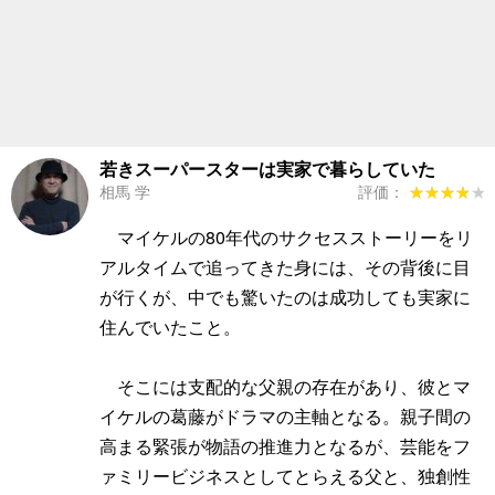
若きスーパースターは実家で暮らしていた
相馬 学
評価：
★★★★★
★★★★★
マイケルの80年代のサクセスストーリーをリ
アルタイムで追ってきた身には、その背後に目
が行くが、中でも驚いたのは成功しても実家に
住んでいたこと。
そこには支配的な父親の存在があり、彼とマ
イケルの葛藤がドラマの主軸となる。親子間の
高まる緊張が物語の推進力となるが、芸能をフ
ァミリービジネスとしてとらえる父と、独創性