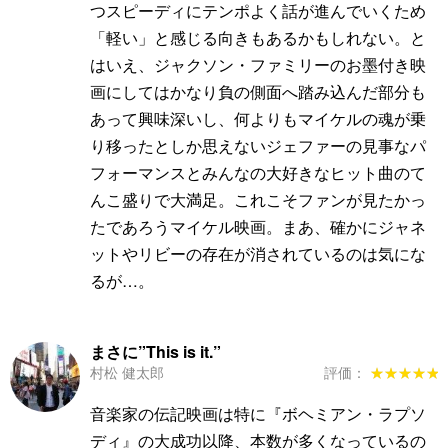
つスピーディにテンポよく話が進んでいくため
「軽い」と感じる向きもあるかもしれない。と
はいえ、ジャクソン・ファミリーのお墨付き映
画にしてはかなり負の側面へ踏み込んだ部分も
あって興味深いし、何よりもマイケルの魂が乗
り移ったとしか思えないジェファーの見事なパ
フォーマンスとみんなの大好きなヒット曲のて
んこ盛りで大満足。これこそファンが見たかっ
たであろうマイケル映画。まあ、確かにジャネ
ットやリビーの存在が消されているのは気にな
るが…。
まさに”This is it.”
村松 健太郎
評価：
★★★★★
★★★★★
音楽家の伝記映画は特に『ボヘミアン・ラプソ
ディ』の大成功以降、本数が多くなっているの