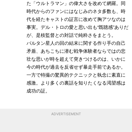
た「ウルトラマン」の偉大さを改めて網羅。同
時代からのファンにはなじみのネタ多数も、時
代を経たキャストの証言に改めて胸アツなのは
事実。デル・トロの愛と思い出も“既聴感”ありだ
が、是枝監督との対話で純粋さをまとう。
バルタン星人の回の結末に関する作り手の自己
矛盾、あちこちに潜む戦争体験者ならではの悲
壮な思いが時を超えて突きつけるのは、いかに
今の時代が過去を反省せず暴走手前であるか。
一方で特撮の驚異的テクニックと執念に素直に
感激。より多くの裏話を知りたくなる渇望感は
成功の証。
ADVERTISEMENT