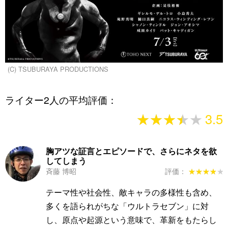
(C) TSUBURAYA PRODUCTIONS
ライター2人の平均評価：
★★★★★
★★★★★
3.5
胸アツな証言とエピソードで、さらにネタを欲
してしまう
斉藤 博昭
評価：
★★★★★
★★★★★
テーマ性や社会性、敵キャラの多様性も含め、
多くを語られがちな「ウルトラセブン」に対
し、原点や起源という意味で、革新をもたらし