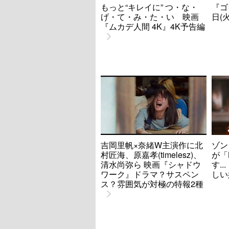
もっと“キレイに” つ・な・
『ゴ
げ・て・み・た・い 映画
日(
『ムカデ人間 4K』4K予告編
吉岡里帆×奈緒W主演作に北
ゾン
村匠海、原嘉孝(timelesz)、
が「
清水尚弥ら 映画『シャドウ
す.
ワーク』ドラマ？サスペン
しい
ス？雰囲気が対極の特報2種