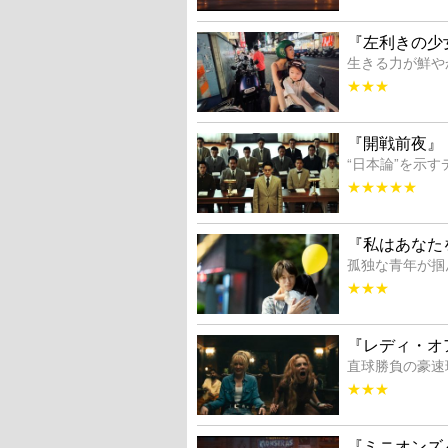
『左利きの少
生きる力が鮮や
★★★
『開戦前夜』
“日本論”を示
★★★★★
『私はあなた
孤独な青年が掴
★★★
『レディ・オ
直球勝負の豪速
★★★
『ミニオンズ