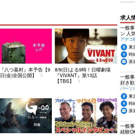
求人
一般事
ン 人
アデコ
東
時給
派
『八つ墓村』本予告【9
8/9(日)よる9時！日曜劇場
8日(金)全国公開】
『VIVANT』第13話
一般事
【TBS】
好き歓
パーソ
東
時給
派
一般事
経験O