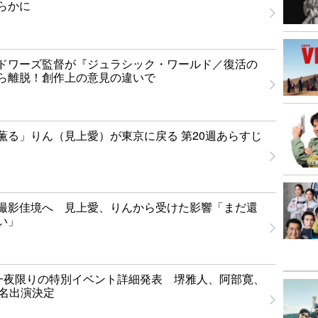
らかに
ドワーズ監督が『ジュラシック・ワールド／復活の
ら離脱！創作上の意見の違いで
薫る」りん（見上愛）が東京に戻る 第20週あらすじ
撮影佳境へ 見上愛、りんから受けた影響「まだ還
い」
T」一夜限りの特別イベント詳細発表 堺雅人、阿部寛、
1名出演決定