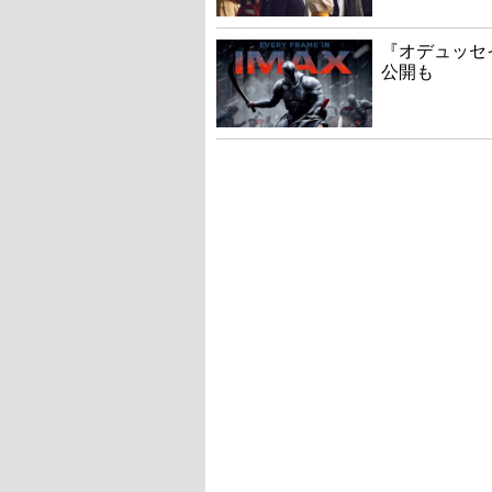
『オデュッセ
公開も