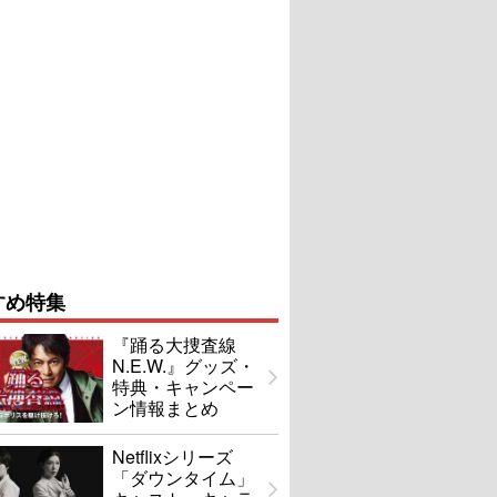
すめ特集
『踊る大捜査線
N.E.W.』グッズ・
特典・キャンペー
ン情報まとめ
Netflixシリーズ
「ダウンタイム」