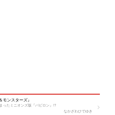
＆モンスターズ』
まったミニオンズ版『バビロン』!?
なかざわひでゆき