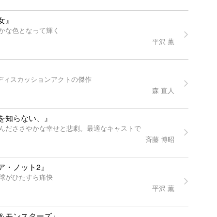
女』
かな色となって輝く
平沢 薫
すディスカッションアクトの傑作
森 直人
を知らない、』
んだささやかな幸せと悲劇。最適なキャストで
斉藤 博昭
ア・ノット2』
球がひたすら痛快
平沢 薫
＆モンスターズ』