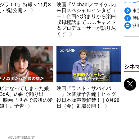
ヒュー
ジラ-0.0』特報＜11月3
映画『Michael／マイケル』
火・祝)公開＞
来日スペシャルインタビュ
東
ー！企画の始まりから楽曲
時給
収録秘話まで……キャスト
派
＆プロデューサーが語り尽
くす
シネ
ビになってしまった娘
映画『ラスト・サバイバ
BoA」の曲で踊り出
ー』吹替版予告編｜ヒッグ
.. 映画『世界で最後の愛
役日本版声優解禁！｜8月28
娘！』予告
日（金）劇場公開！
ADVERTISEMENT