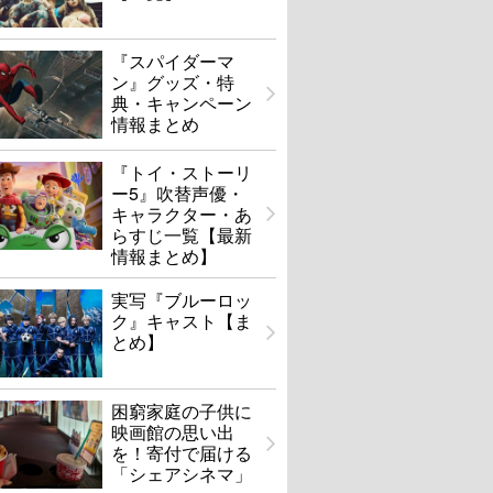
『スパイダーマ
ン』グッズ・特
典・キャンペーン
情報まとめ
『トイ・ストーリ
ー5』吹替声優・
キャラクター・あ
らすじ一覧【最新
情報まとめ】
実写『ブルーロッ
ク』キャスト【ま
とめ】
困窮家庭の子供に
映画館の思い出
を！寄付で届ける
「シェアシネマ」