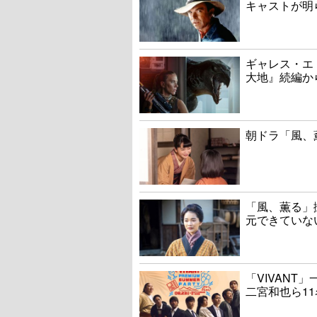
キャストが明
ギャレス・エ
大地』続編か
朝ドラ「風、
「風、薫る」
元できていな
「VIVAN
二宮和也ら1