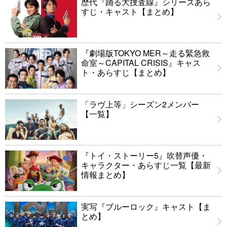
歴代『踊る大捜査線』シリーズあら
すじ・キャスト【まとめ】
『劇場版TOKYO MER～走る緊急救
命室～CAPITAL CRISIS』キャス
ト・あらすじ【まとめ】
「ラヴ上等」シーズン2メンバー
【一覧】
『トイ・ストーリー5』吹替声優・
キャラクター・あらすじ一覧【最新
情報まとめ】
実写『ブルーロック』キャスト【ま
とめ】