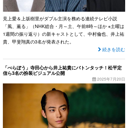
見上愛＆上坂樹里がダブル主演を務める連続テレビ小説
「風、薫る」（NHK総合・月～土、午前8時～ほか ※土曜は
1週間の振り返り）の新キャストとして、中村倫也、井上祐
貴、甲斐翔真の3名が発表された。
続きを読む
「べらぼう」寺田心から井上祐貴にバトンタッチ！松平定
信ら3名の扮装ビジュアル公開
2025年7月20日