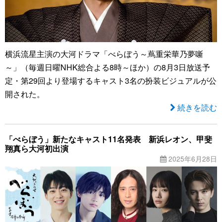
横浜流星主演の大河ドラマ「べらぼう～蔦重栄華乃夢噺
～」（毎週日曜NHK総合よる8時～ほか）の8月3日放送予
定・第29回より登場するキャスト3名の扮装ビジュアルが公
開された。
続きを読む
「べらぼう」新たなキャスト11名発表 新浜レオン、甲斐
翔真ら大河初出演
2025年6月28日