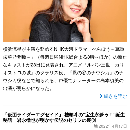
横浜流星が主演を務めるNHK大河ドラマ「べらぼう～蔦重
栄華乃夢噺～」（毎週日曜NHK総合よる8時～ほか）の新た
なキャストが28日に発表され、アニメ『ルパン三世 カリ
オストロの城』のクラリス役、『風の谷のナウシカ』のナ
ウシカ役などで知られる、声優でナレーターの島本須美の
出演が明らかになった。
続きを読む
「仮面ライダーエグゼイド」 檀黎斗の“宝生永夢ゥ！”誕生
秘話 岩永徹也が明かす伝説のセリフの裏側
2022年4月17日