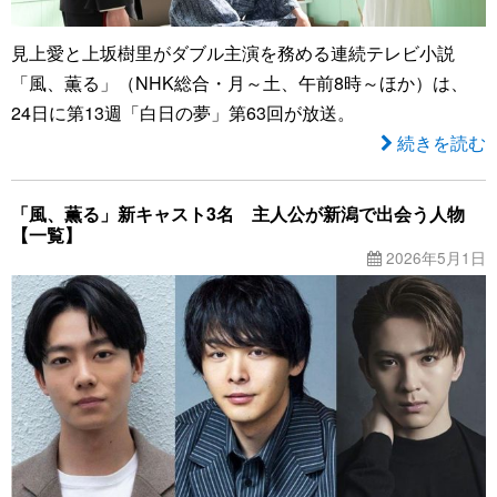
見上愛と上坂樹里がダブル主演を務める連続テレビ小説
「風、薫る」（NHK総合・月～土、午前8時～ほか）は、
24日に第13週「白日の夢」第63回が放送。
続きを読む
「風、薫る」新キャスト3名 主人公が新潟で出会う人物
【一覧】
2026年5月1日