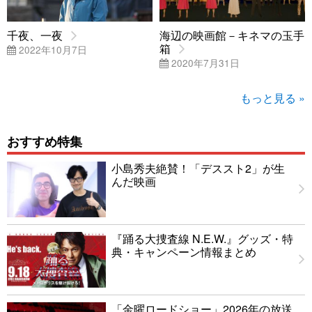
千夜、一夜
海辺の映画館－キネマの玉手
箱
2022年10月7日
2020年7月31日
もっと見る »
おすすめ特集
小島秀夫絶賛！「デススト2」が生
んだ映画
『踊る大捜査線 N.E.W.』グッズ・特
典・キャンペーン情報まとめ
「金曜ロードショー」2026年の放送