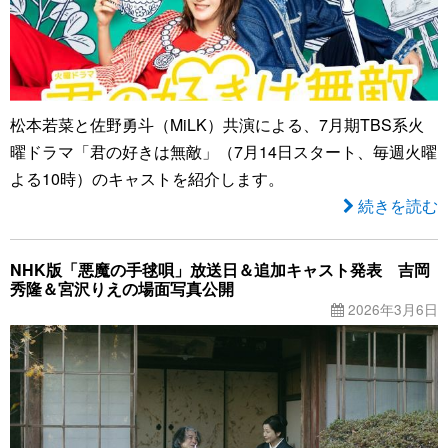
松本若菜と佐野勇斗（MiLK）共演による、7月期TBS系火
曜ドラマ「君の好きは無敵」（7月14日スタート、毎週火曜
よる10時）のキャストを紹介します。
続きを読む
NHK版「悪魔の手毬唄」放送日＆追加キャスト発表 吉岡
秀隆＆宮沢りえの場面写真公開
2026年3月6日